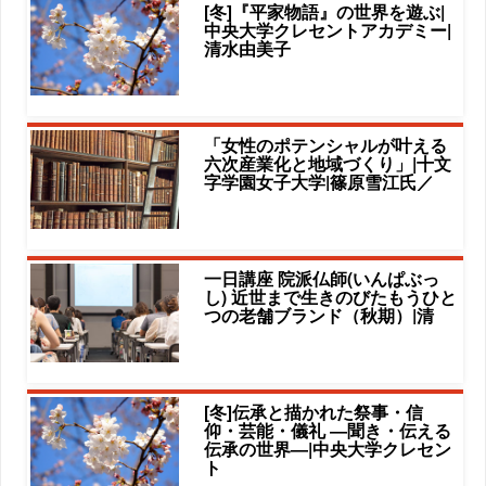
[冬]『平家物語』の世界を遊ぶ|
中央大学クレセントアカデミー|
清水由美子
「女性のポテンシャルが叶える
六次産業化と地域づくり」|十文
字学園女子大学|篠原雪江氏／
一日講座 院派仏師(いんぱぶっ
し) 近世まで生きのびたもうひと
つの老舗ブランド（秋期）|清
[冬]伝承と描かれた祭事・信
仰・芸能・儀礼 ―聞き・伝える
伝承の世界―|中央大学クレセン
ト