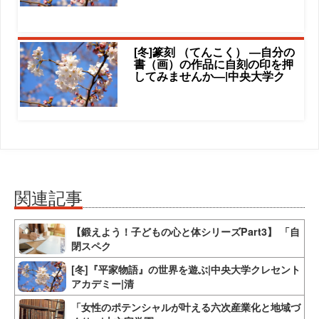
[冬]篆刻 （てんこく） ―自分の
書（画）の作品に自刻の印を押
してみませんか―|中央大学ク
関連記事
【鍛えよう！子どもの心と体シリーズPart3】 「自
閉スペク
[冬]『平家物語』の世界を遊ぶ|中央大学クレセント
アカデミー|清
「女性のポテンシャルが叶える六次産業化と地域づ