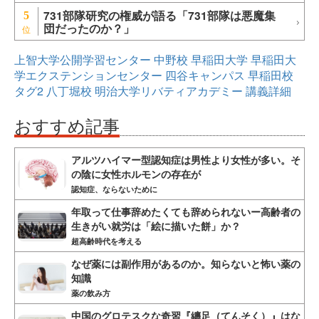
731部隊研究の権威が語る「731部隊は悪魔集
5
団だったのか？」
上智大学公開学習センター
中野校
早稲田大学
早稲田大
学エクステンションセンター
四谷キャンパス
早稲田校
タグ2
八丁堀校
明治大学リバティアカデミー
講義詳細
おすすめ記事
アルツハイマー型認知症は男性より女性が多い。そ
の陰に女性ホルモンの存在が
認知症、ならないために
年取って仕事辞めたくても辞められないー高齢者の
生きがい就労は「絵に描いた餅」か？
超高齢時代を考える
なぜ薬には副作用があるのか。知らないと怖い薬の
知識
薬の飲み方
中国のグロテスクな奇習『纏足（てんそく）』はな