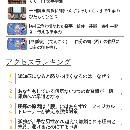
くり」|十文字学園
一日講座 院派仏師(いんぱぶっし) 近世まで生きの
びたもうひとつ
[冬]伝承と描かれた祭事・信仰・芸能・儀礼 ―聞
き・伝える伝承の
[冬]篆刻 （てんこく） ―自分の書（画）の作品に
自刻の印を押し
アクセスランキング
認知症になると怒りっぽくなるのは、なぜ？
1
あなたもしている何気ない3つの食習慣が 糖
2
尿病への早道となる
腰痛の原因は「腰」にはあらず!? フィジカル
3
トレーナーが教える腰痛対策
孤独が苦手な男性が70越えて離婚される理由と
4
末路。避けるためにするべき