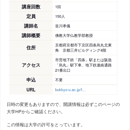
講座回数
1回
定員
150人
講師名
並川孝儀
講師概要
佛教大学仏教学部教授
京都府京都市下京区四条烏丸北東
住所
角 京都三井ビルディング4階
市営地下鉄「四条」駅または阪急
アクセス
「烏丸」駅下車、地下鉄連絡通路
21番出口
申込
不要
URL
bukkyo-u.ac.jp/f...
日時の変更もありますので、開講情報は必ずこのページの
大学HPからご確認ください。
この情報は大学の許可をとっています。