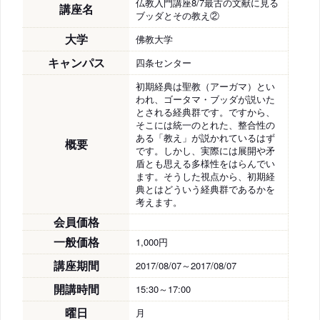
仏教入門講座8/7最古の文献に見る
講座名
ブッダとその教え②
大学
佛教大学
キャンパス
四条センター
初期経典は聖教（アーガマ）とい
われ、ゴータマ・ブッダが説いた
とされる経典群です。ですから、
そこには統一のとれた、整合性の
ある「教え」が説かれているはず
概要
です。しかし、実際には展開や矛
盾とも思える多様性をはらんでい
ます。そうした視点から、初期経
典とはどういう経典群であるかを
考えます。
会員価格
一般価格
1,000円
講座期間
2017/08/07～2017/08/07
開講時間
15:30～17:00
曜日
月