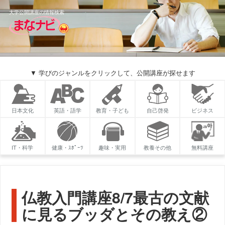
大学公開講座の情報検索
▼ 学びのジャンルをクリックして、公開講座が探せます
日本文化
英語・語学
教育・子ども
自己啓発
ビジネス
IT・科学
健康・ｽﾎﾟｰﾂ
趣味・実用
教養その他
無料講座
仏教入門講座8/7最古の文献
に見るブッダとその教え②