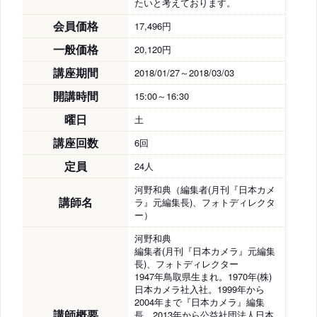
たいと考えております。
会員価格
17,496円
一般価格
20,120円
講座期間
2018/01/27～2018/03/03
開講時間
15:00～16:30
曜日
土
講座回数
6回
定員
24人
河野和典（編集者(月刊『日本カメ
講師名
ラ』元編集長)、フォトディレクタ
ー）
河野和典
編集者(月刊『日本カメラ』元編集
長)、フォトディレクター
1947年鳥取県生まれ。1970年(株)
日本カメラ社入社。1999年から
2004年まで『日本カメラ』編集
講師概要
長。2013年から公益社団法人日本