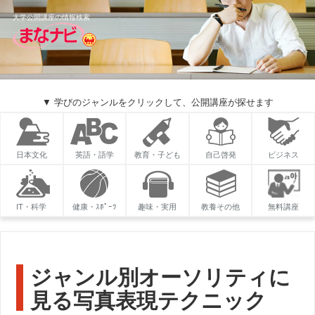
大学公開講座の情報検索
▼ 学びのジャンルをクリックして、公開講座が探せます
日本文化
英語・語学
教育・子ども
自己啓発
ビジネス
IT・科学
健康・ｽﾎﾟｰﾂ
趣味・実用
教養その他
無料講座
ジャンル別オーソリティに
見る写真表現テクニック