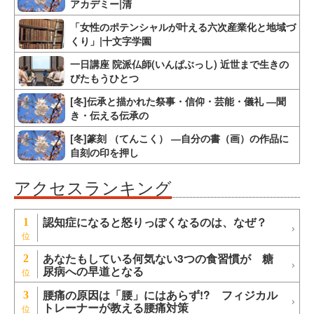
アカデミー|清
「女性のポテンシャルが叶える六次産業化と地域づ
くり」|十文字学園
一日講座 院派仏師(いんぱぶっし) 近世まで生きの
びたもうひとつ
[冬]伝承と描かれた祭事・信仰・芸能・儀礼 ―聞
き・伝える伝承の
[冬]篆刻 （てんこく） ―自分の書（画）の作品に
自刻の印を押し
アクセスランキング
認知症になると怒りっぽくなるのは、なぜ？
1
あなたもしている何気ない3つの食習慣が 糖
2
尿病への早道となる
腰痛の原因は「腰」にはあらず!? フィジカル
3
トレーナーが教える腰痛対策