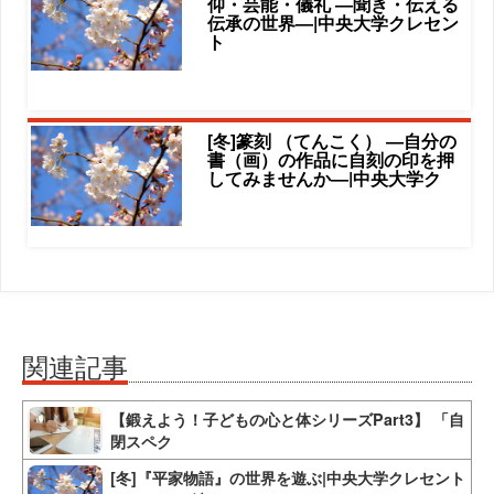
仰・芸能・儀礼 ―聞き・伝える
伝承の世界―|中央大学クレセン
ト
[冬]篆刻 （てんこく） ―自分の
書（画）の作品に自刻の印を押
してみませんか―|中央大学ク
関連記事
【鍛えよう！子どもの心と体シリーズPart3】 「自
閉スペク
[冬]『平家物語』の世界を遊ぶ|中央大学クレセント