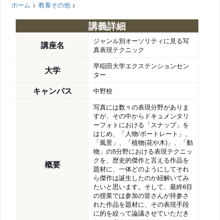
ホーム
>
教養その他
>
講義詳細
ジャンル別オーソリティに見る写
講座名
真表現テクニック
早稲田大学エクステンションセン
大学
ター
キャンパス
中野校
写真には数々の表現分野がありま
すが、その中からドキュメンタリ
ーフォトにおける「スナップ」を
はじめ、「人物/ポートレート」、
「風景」、「植物(花や木)」、「動
物」の5分野における表現テクニッ
クを、歴史的傑作と言える作品を
概要
題材に、一体どのようにしてそれ
ら傑作は誕生したのか紐解いてみ
たいと思います。そして、最終6目
の授業では参加の皆さんが持参さ
れた作品を題材に、その表現手段
に的を絞って論議させていただき