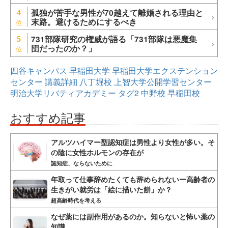
孤独が苦手な男性が70越えて離婚される理由と
4
末路。避けるためにするべき
731部隊研究の権威が語る「731部隊は悪魔集
5
団だったのか？」
四谷キャンパス
早稲田大学
早稲田大学エクステンション
センター
講義詳細
八丁堀校
上智大学公開学習センター
明治大学リバティアカデミー
タグ2
中野校
早稲田校
おすすめ記事
アルツハイマー型認知症は男性より女性が多い。そ
の陰に女性ホルモンの存在が
認知症、ならないために
年取って仕事辞めたくても辞められないー高齢者の
生きがい就労は「絵に描いた餅」か？
超高齢時代を考える
なぜ薬には副作用があるのか。知らないと怖い薬の
知識