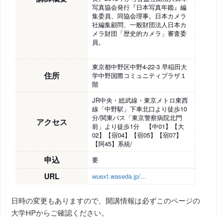
写真協会発行『日本写真年鑑』編
集委員、同協会理事。日本カメラ
社編集顧問、一般財団法人日本カ
メラ財団「歴史的カメラ」審査委
員。
東京都中野区中野4-22-3 早稲田大
住所
学中野国際コミュニティプラザ１
階
JR中央・総武線・東京メトロ東西
線「中野駅」下車北口より徒歩10
分/関東バス「東京警察病院北門
アクセス
前」より徒歩1分 【中01】【大
02】【宿04】【宿05】【宿07】
【阿45】系統/
申込
要
URL
wuext.waseda.jp/...
日時の変更もありますので、開講情報は必ずこのページの
大学HPからご確認ください。