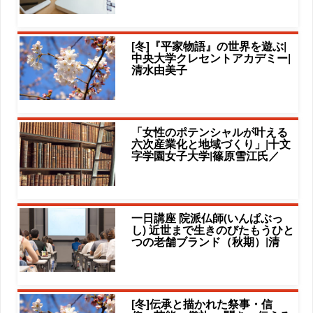
[冬]『平家物語』の世界を遊ぶ|
中央大学クレセントアカデミー|
清水由美子
「女性のポテンシャルが叶える
六次産業化と地域づくり」|十文
字学園女子大学|篠原雪江氏／
一日講座 院派仏師(いんぱぶっ
し) 近世まで生きのびたもうひと
つの老舗ブランド（秋期）|清
[冬]伝承と描かれた祭事・信