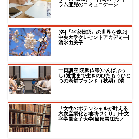
ラム症児のコミュニケーシ
[冬]『平家物語』の世界を遊ぶ|
中央大学クレセントアカデミー|
清水由美子
一日講座 院派仏師(いんぱぶっ
し) 近世まで生きのびたもうひと
つの老舗ブランド（秋期）|清
「女性のポテンシャルが叶える
六次産業化と地域づくり」|十文
字学園女子大学|篠原雪江氏／