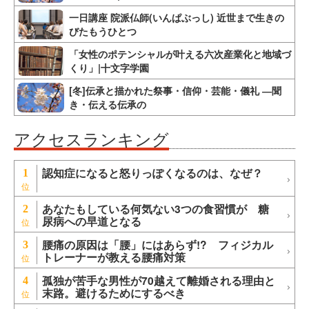
一日講座 院派仏師(いんぱぶっし) 近世まで生きの
びたもうひとつ
「女性のポテンシャルが叶える六次産業化と地域づ
くり」|十文字学園
[冬]伝承と描かれた祭事・信仰・芸能・儀礼 ―聞
き・伝える伝承の
アクセスランキング
認知症になると怒りっぽくなるのは、なぜ？
1
あなたもしている何気ない3つの食習慣が 糖
2
尿病への早道となる
腰痛の原因は「腰」にはあらず!? フィジカル
3
トレーナーが教える腰痛対策
孤独が苦手な男性が70越えて離婚される理由と
4
末路。避けるためにするべき