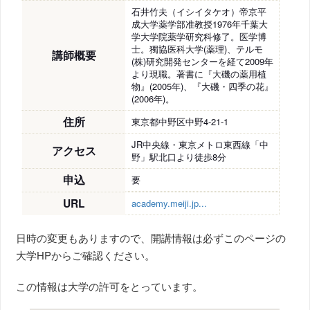
石井竹夫（イシイタケオ）帝京平
成大学薬学部准教授1976年千葉大
学大学院薬学研究科修了。医学博
士。獨協医科大学(薬理)、テルモ
講師概要
(株)研究開発センターを経て2009年
より現職。著書に『大磯の薬用植
物』(2005年)、『大磯・四季の花』
(2006年)。
住所
東京都中野区中野4-21-1
JR中央線・東京メトロ東西線「中
アクセス
野」駅北口より徒歩8分
申込
要
URL
academy.meiji.jp...
日時の変更もありますので、開講情報は必ずこのページの
大学HPからご確認ください。
この情報は大学の許可をとっています。