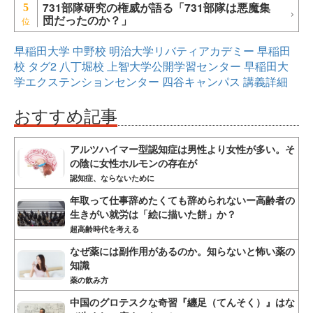
731部隊研究の権威が語る「731部隊は悪魔集
5
団だったのか？」
早稲田大学
中野校
明治大学リバティアカデミー
早稲田
校
タグ2
八丁堀校
上智大学公開学習センター
早稲田大
学エクステンションセンター
四谷キャンパス
講義詳細
おすすめ記事
アルツハイマー型認知症は男性より女性が多い。そ
の陰に女性ホルモンの存在が
認知症、ならないために
年取って仕事辞めたくても辞められないー高齢者の
生きがい就労は「絵に描いた餅」か？
超高齢時代を考える
なぜ薬には副作用があるのか。知らないと怖い薬の
知識
薬の飲み方
中国のグロテスクな奇習『纏足（てんそく）』はな