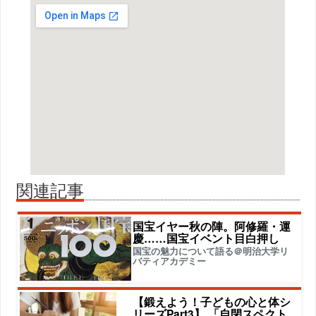
関連記事
国宝イヤー秋の陣。阿修羅・運
慶……国宝イベント目白押し
国宝の魅力について語る＠明治大学リ
バティアカデミー
【鍛えよう！子どもの心と体シ
リーズPart3】 「自閉スペクト