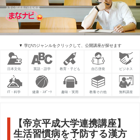
大学公開講座の情報検索
▼ 学びのジャンルをクリックして、公開講座が探せます
日本文化
英語・語学
教育・子ども
自己啓発
ビジネス
IT・科学
健康・ｽﾎﾟｰﾂ
趣味・実用
教養その他
無料講座
【帝京平成大学連携講座】
生活習慣病を予防する漢方