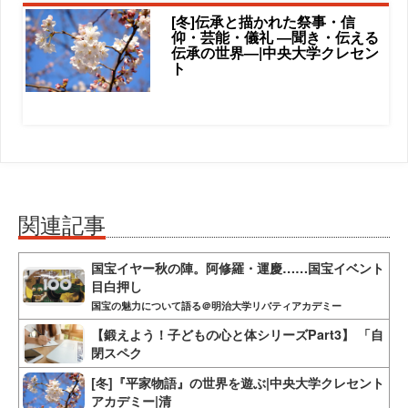
[冬]伝承と描かれた祭事・信
仰・芸能・儀礼 ―聞き・伝える
伝承の世界―|中央大学クレセン
ト
関連記事
国宝イヤー秋の陣。阿修羅・運慶……国宝イベント
目白押し
国宝の魅力について語る＠明治大学リバティアカデミー
【鍛えよう！子どもの心と体シリーズPart3】 「自
閉スペク
[冬]『平家物語』の世界を遊ぶ|中央大学クレセント
アカデミー|清