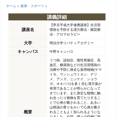
ホーム
>
健康・スポーツ
>
講義詳細
【帝京平成大学連携講座】生活習
講座名
慣病を予防する漢方療法・園芸療
法・アロマセラピー
大学
明治大学リバティアカデミー
キャンパス
中野キャンパス
うつ病、認知症、慢性胃腸症、高
血圧、糖尿病などの生活習慣病の
治療や予防に身近な薬用植物(ヤマ
イモ、ウンシュウミカン、ナツ
メ、アンズ、ニッケイ、ショウ
ガ、オオバコ)を多く含む漢方薬が
有用であることが明らかになって
きています。また身近な植物に触
れ合ったり植物を育てたりするこ
とで心身が癒されること、あるい
は精油の香りをかいで心身が癒さ
概要
れることもよく知られるようにな
りました。今回、個々の症例に対