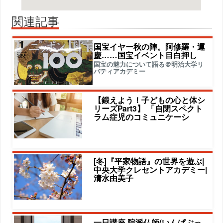
関連記事
国宝イヤー秋の陣。阿修羅・運
慶……国宝イベント目白押し
国宝の魅力について語る＠明治大学リ
バティアカデミー
【鍛えよう！子どもの心と体シ
リーズPart3】 「自閉スペクト
ラム症児のコミュニケーシ
[冬]『平家物語』の世界を遊ぶ|
中央大学クレセントアカデミー|
清水由美子
一日講座 院派仏師(いんぱぶっ