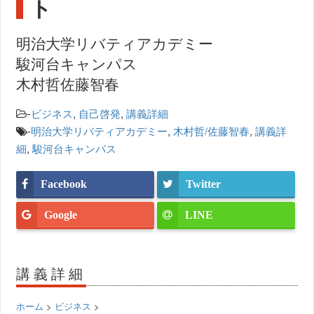
ト
明治大学リバティアカデミー
駿河台キャンパス
木村哲佐藤智春
-
ビジネス
,
自己啓発
,
講義詳細
-
明治大学リバティアカデミー
,
木村哲/佐藤智春
,
講義詳
細
,
駿河台キャンパス
Facebook
Twitter
Google
LINE
講義詳細
ホーム
>
ビジネス
>