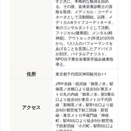
すと共に、本格的な勉強を始め
る。その後、血液栄養診断士の資
格を取得、メディカル・コーディ
ネータとして活動開始。以降、メ
ディカル&ライフコーディネータ、
食のコンサルタントとして活動。
フィジカル(健康面)、メンタル(精
神面)、アウトルック(外見)の3方向
から、1人1人のパフォーマンスを
あげることを意識したアドバイス
が好評。バイタルアナリスト、
NPO分子整合栄養医学協会健康指
導士。
住所
東京都千代田区神田駿河台1-1
JR中央線・総武線「御茶ノ水」駅
御茶ノ水橋口より徒歩3分/東京メ
トロ丸の内線「御茶ノ水」駅2番出
口より徒歩3分/東京メトロ千代田
線「新御茶ノ水」駅B1出口より徒
アクセス
歩5分/都営地下鉄三田線・新宿
線・東京メトロ半蔵門線「神保
町」駅A5出口より徒歩5分/都営地
下鉄新宿線「小川町」駅B3出口よ
り徒歩5分