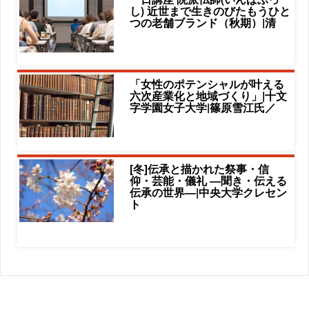
し) 近世まで生きのびたもうひと
つの老舗ブランド（秋期）|清
「女性のポテンシャルが叶える
六次産業化と地域づくり」|十文
字学園女子大学|篠原雪江氏／
[冬]伝承と描かれた祭事・信
仰・芸能・儀礼 ―聞き・伝える
伝承の世界―|中央大学クレセン
ト