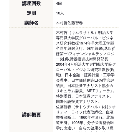
講座回数
4回
定員
10人
講師名
木村哲佐藤智春
木村哲（キムラサトル）明治大学
専門職大学院グローバル・ビジネ
ス研究科教授1974年早大理工学部
卒同年興銀入行、98年興銀(現みず
ほ第一)フィナンシャルテクノロジ
ー(株)取締役投資技術開発部長、
2004年4月明治大学専門職大学院グ
ローバル・ビジネス研究科教授(現
職)、日本金融・証券計量・工学学
会理事、日本価値創造ERM学会評
議員、日本証券アナリスト協会カ
リキュラム委員、MPTフォーラム
特別委員、日本証券アナリスト、
国際公認投資アナリスト。
佐藤智春（サトウチハル）(株)クオ
リティーライフ代表取締役、血液
講師概要
栄養診断士、1960年生まれ、北海
道出身。1995年、分子栄養整合医
学に出逢い、自らの健康を取り戻