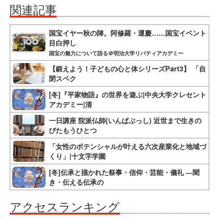
関連記事
国宝イヤー秋の陣。阿修羅・運慶……国宝イベント
目白押し
国宝の魅力について語る＠明治大学リバティアカデミー
【鍛えよう！子どもの心と体シリーズPart3】 「自
閉スペク
[冬]『平家物語』の世界を遊ぶ|中央大学クレセント
アカデミー|清
一日講座 院派仏師(いんぱぶっし) 近世まで生きの
びたもうひとつ
「女性のポテンシャルが叶える六次産業化と地域づ
くり」|十文字学園
[冬]伝承と描かれた祭事・信仰・芸能・儀礼 ―聞
き・伝える伝承の
アクセスランキング