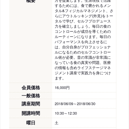
概要
方を提案します。生涯現役で活躍
するためには、食で磨かれるメン
タル&フィジカルマネジメント、さ
らにアウトルッキング(外見)をトー
タルで学び、セルフプロデュース
力を確立しましょう。毎日の食の
コントロールが成功を導くための
ルーティーンになります。毎日の
パフォーマンスを向上させるに
は、自分自身がプロフェッショナ
ルになるためのセルフコントロー
ル術が必要。昔の常識が非常識に
なっている食の真実や問題、医療
の情報も含めライフステージマネ
ジメント講座で実践力を身につけ
ます。
会員価格
16,000円
一般価格
講座期間
2018/06/09～2018/06/30
開講時間
10:30～12:30
曜日
土