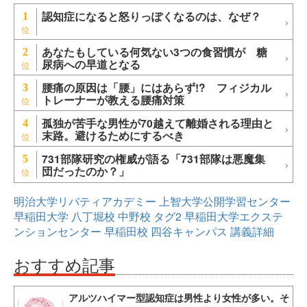
認知症になると怒りっぽくなるのは、なぜ？
1
あなたもしている何気ない3つの食習慣が 糖
2
尿病への早道となる
腰痛の原因は「腰」にはあらず!? フィジカル
3
トレーナーが教える腰痛対策
孤独が苦手な男性が70越えて離婚される理由と
4
末路。避けるためにするべき
731部隊研究の権威が語る「731部隊は悪魔集
5
団だったのか？」
明治大学リバティアカデミー
上智大学公開学習センター
早稲田大学
八丁堀校
中野校
タグ2
早稲田大学エクステ
ンションセンター
早稲田校
四谷キャンパス
講義詳細
おすすめ記事
アルツハイマー型認知症は男性より女性が多い。そ