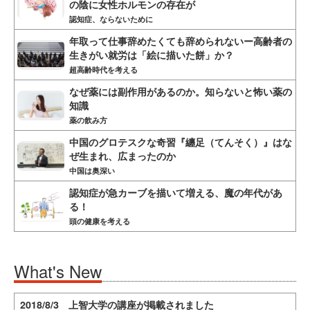
の陰に女性ホルモンの存在が
認知症、ならないために
年取って仕事辞めたくても辞められないー高齢者の
生きがい就労は「絵に描いた餅」か？
超高齢時代を考える
なぜ薬には副作用があるのか。知らないと怖い薬の
知識
薬の飲み方
中国のグロテスクな奇習『纏足（てんそく）』はな
ぜ生まれ、広まったのか
中国は奥深い
認知症が急カーブを描いて増える、魔の年代があ
る！
頭の健康を考える
What's New
2018/8/3 上智大学の講座が掲載されました