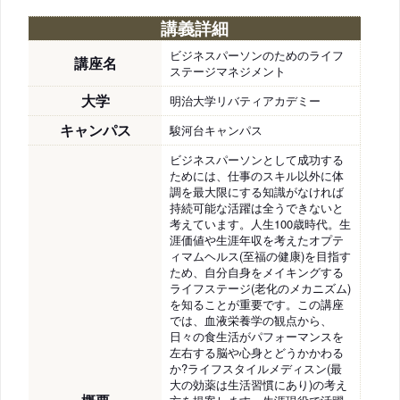
講義詳細
ビジネスパーソンのためのライフ
講座名
ステージマネジメント
大学
明治大学リバティアカデミー
キャンパス
駿河台キャンパス
ビジネスパーソンとして成功する
ためには、仕事のスキル以外に体
調を最大限にする知識がなければ
持続可能な活躍は全うできないと
考えています。人生100歳時代。生
涯価値や生涯年収を考えたオプテ
ィマムヘルス(至福の健康)を目指す
ため、自分自身をメイキングする
ライフステージ(老化のメカニズム)
を知ることが重要です。この講座
では、血液栄養学の観点から、
日々の食生活がパフォーマンスを
左右する脳や心身とどうかかわる
か?ライフスタイルメディスン(最
大の効薬は生活習慣にあり)の考え