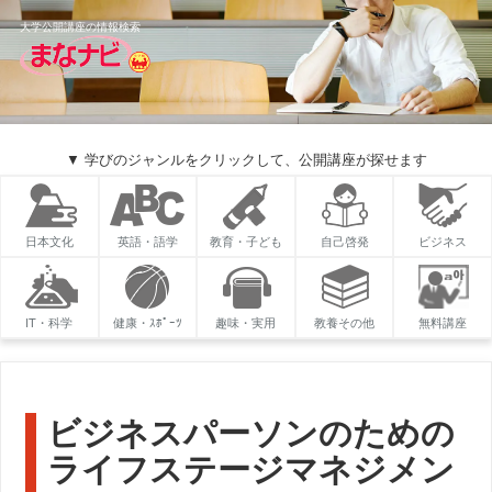
大学公開講座の情報検索
▼ 学びのジャンルをクリックして、公開講座が探せます
日本文化
英語・語学
教育・子ども
自己啓発
ビジネス
IT・科学
健康・ｽﾎﾟｰﾂ
趣味・実用
教養その他
無料講座
ビジネスパーソンのための
ライフステージマネジメン