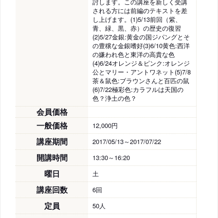
討します。この講座を新しく受講
される方には前編のテキストを差
し上げます。(1)5/13前回（紫、
青、緑、黒、赤）の歴史の復習
(2)5/27金銀:黄金の国ジパングとそ
の豊穣な金銀嗜好(3)6/10黄色:西洋
の嫌われ色と東洋の高貴な色
(4)6/24オレンジ＆ピンク:オレンジ
公とマリー・アントワネット(5)7/8
茶＆鼠色:ブラウンさんと百匹の鼠
(6)7/22極彩色:カラフルは天国の
色？浄土の色？
会員価格
一般価格
12,000円
講座期間
2017/05/13～2017/07/22
開講時間
13:30～16:20
曜日
土
講座回数
6回
定員
50人