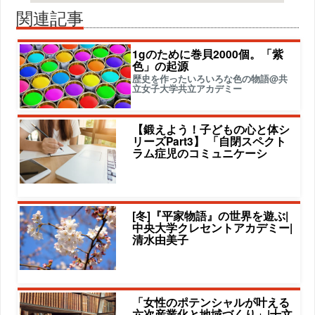
関連記事
1gのために巻貝2000個。「紫
色」の起源
歴史を作ったいろいろな色の物語@共
立女子大学共立アカデミー
【鍛えよう！子どもの心と体シ
リーズPart3】 「自閉スペクト
ラム症児のコミュニケーシ
[冬]『平家物語』の世界を遊ぶ|
中央大学クレセントアカデミー|
清水由美子
「女性のポテンシャルが叶える
六次産業化と地域づくり」|十文