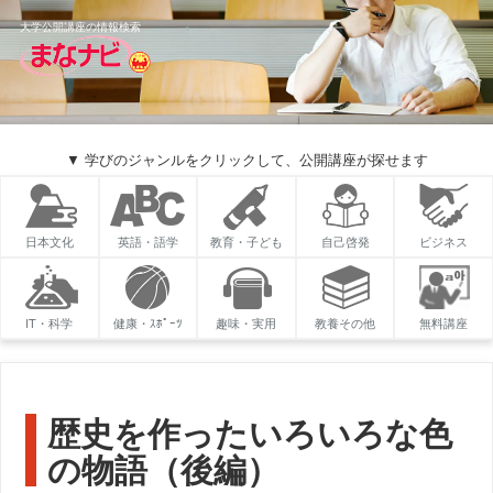
大学公開講座の情報検索
▼ 学びのジャンルをクリックして、公開講座が探せます
日本文化
英語・語学
教育・子ども
自己啓発
ビジネス
IT・科学
健康・ｽﾎﾟｰﾂ
趣味・実用
教養その他
無料講座
歴史を作ったいろいろな色
の物語（後編）