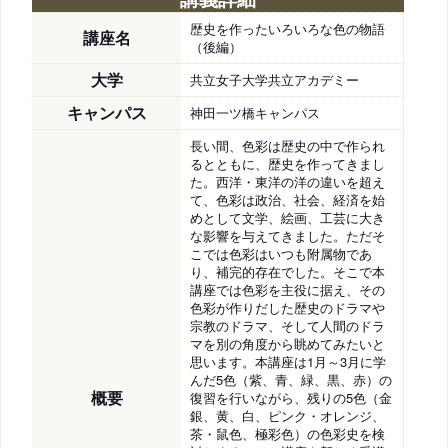
歴史を作ったいろいろな色の物語
講座名
（後編）
大学
共立女子大学共立アカデミー
キャンパス
神田一ツ橋キャンパス
長い間、色彩は歴史の中で作られ
るとともに、歴史を作ってきまし
た。西洋・東洋の洋の違いを超え
て、色彩は政治、社会、経済を始
めとして文学、絵画、工芸に大き
な影響を与えてきました。ただそ
こでは色彩はいつも附属物であ
り、補完的存在でした。そこで本
講座では色彩を主役に据え、その
色彩が作りだした歴史のドラマや
宗教のドラマ、そして人間のドラ
マを別の角度から眺めてみたいと
思います。本講座は1月～3月に学
んだ5色（紫、青、緑、黒、赤）の
概要
復習を行いながら、残りの5色（金
銀、黄、白、ピンク・オレンジ、
茶・鼠色、極彩色）の色彩史を検