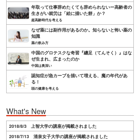
年取って仕事辞めたくても辞められないー高齢者の
生きがい就労は「絵に描いた餅」か？
超高齢時代を考える
なぜ薬には副作用があるのか。知らないと怖い薬の
知識
薬の飲み方
中国のグロテスクな奇習『纏足（てんそく）』はな
ぜ生まれ、広まったのか
中国は奥深い
認知症が急カーブを描いて増える、魔の年代があ
る！
頭の健康を考える
What's New
2018/8/3 上智大学の講座が掲載されました
2018/7/13 清泉女子大学の講座が掲載されました