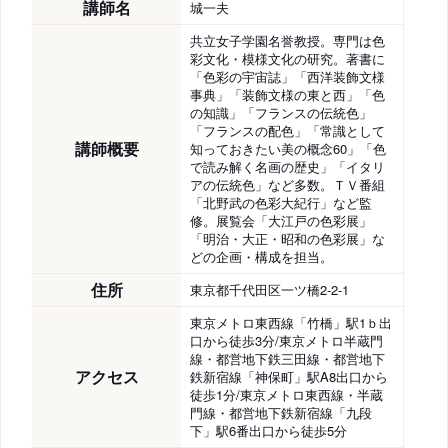
講師名
城一夫
共立女子学園名誉教授。専門は色
彩文化・模様文化の研究。著書に
「色彩の宇宙誌」「西洋装飾文様
事典」「装飾文様の東と西」「色
の知識」「フランスの伝統色」
「フランスの配色」「常識として
講師概要
知っておきたい美の概念60」「色
で読み解く名画の歴史」「イタリ
アの伝統色」など多数。ＴＶ番組
「北野武の色彩大紀行」など監
修。展覧会「大江戸の色彩展」
「明治・大正・昭和の色彩展」な
どの企画・構成を担当。
住所
東京都千代田区一ツ橋2-2-1
東京メトロ東西線「竹橋」駅1ｂ出
口から徒歩3分/東京メトロ半蔵門
線・都営地下鉄三田線・都営地下
アクセス
鉄新宿線「神保町」駅A8出口から
徒歩1分/東京メトロ東西線・半蔵
門線・都営地下鉄新宿線「九段
下」駅6番出口から徒歩5分