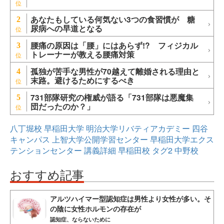
あなたもしている何気ない3つの食習慣が 糖
2
尿病への早道となる
腰痛の原因は「腰」にはあらず!? フィジカル
3
トレーナーが教える腰痛対策
孤独が苦手な男性が70越えて離婚される理由と
4
末路。避けるためにするべき
731部隊研究の権威が語る「731部隊は悪魔集
5
団だったのか？」
八丁堀校
早稲田大学
明治大学リバティアカデミー
四谷
キャンパス
上智大学公開学習センター
早稲田大学エクス
テンションセンター
講義詳細
早稲田校
タグ2
中野校
おすすめ記事
アルツハイマー型認知症は男性より女性が多い。そ
の陰に女性ホルモンの存在が
認知症、ならないために