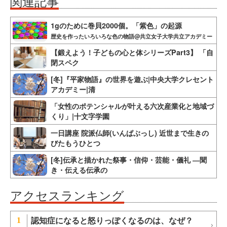
関連記事
1gのために巻貝2000個。「紫色」の起源
歴史を作ったいろいろな色の物語@共立女子大学共立アカデミー
【鍛えよう！子どもの心と体シリーズPart3】 「自
閉スペク
[冬]『平家物語』の世界を遊ぶ|中央大学クレセント
アカデミー|清
「女性のポテンシャルが叶える六次産業化と地域づ
くり」|十文字学園
一日講座 院派仏師(いんぱぶっし) 近世まで生きの
びたもうひとつ
[冬]伝承と描かれた祭事・信仰・芸能・儀礼 ―聞
き・伝える伝承の
アクセスランキング
認知症になると怒りっぽくなるのは、なぜ？
1