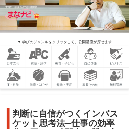
大学公開講座の情報検索
▼ 学びのジャンルをクリックして、公開講座が探せます
日本文化
英語・語学
教育・子ども
自己啓発
ビジネス
IT・科学
健康・ｽﾎﾟｰﾂ
趣味・実用
教養その他
無料講座
判断に自信がつくインバス
ケット思考法─仕事の効率