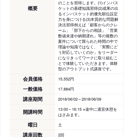
のことを習得します。(1)インバス
概要
ケットの基礎知識習得(2)成果の出
るインバスケット的優先順位設定
力を身につける(3)本質的な問題解
決法習得例えば「顧客からのクレ
ーム」「部下からの相談」「営業
数値未達や納期遅れ」等の複数の
案件について限られた時間の中で
理論や知識ではなく、「実際にど
う対応していくのか」をリーダー
になりきってワークに取り組むこ
とで体験していただきます。体験
型のアウトプット式講座です。
会員価格
15,552円
一般価格
17,884円
講座期間
2018/06/02～2018/06/09
13:00～16:15 ※途中に適宜休憩を
開講時間
はさみます。
曜日
土
講座回数
2回