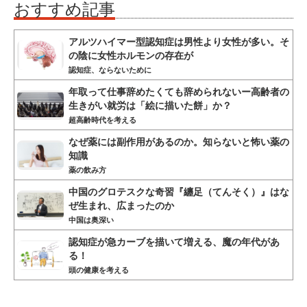
おすすめ記事
アルツハイマー型認知症は男性より女性が多い。そ
の陰に女性ホルモンの存在が
認知症、ならないために
年取って仕事辞めたくても辞められないー高齢者の
生きがい就労は「絵に描いた餅」か？
超高齢時代を考える
なぜ薬には副作用があるのか。知らないと怖い薬の
知識
薬の飲み方
中国のグロテスクな奇習『纏足（てんそく）』はな
ぜ生まれ、広まったのか
中国は奥深い
認知症が急カーブを描いて増える、魔の年代があ
る！
頭の健康を考える