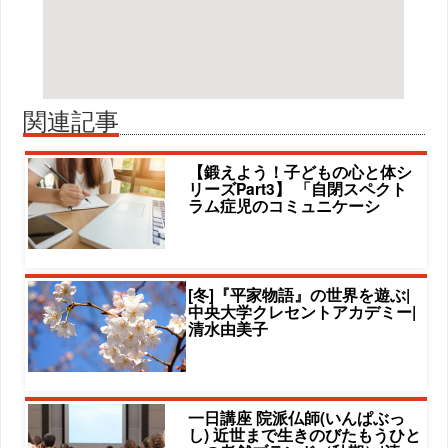
関連記事
【鍛えよう！子どもの心と体シ
リーズPart3】 「自閉スペクト
ラム症児のコミュニケーシ
[冬]『平家物語』の世界を遊ぶ|
中央大学クレセントアカデミー|
清水由美子
一日講座 院派仏師(いんぱぶっ
し) 近世まで生きのびたもうひと