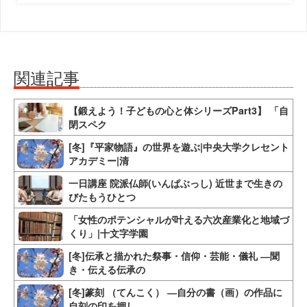
関連記事
【鍛えよう！子どもの心と体シリーズPart3】 「自
閉スペク
[冬]『平家物語』の世界を遊ぶ|中央大学クレセント
アカデミー|清
一日講座 院派仏師(いんぱぶっし) 近世まで生きの
びたもうひとつ
「女性のポテンシャルが叶える六次産業化と地域づ
くり」|十文字学園
[冬]伝承と描かれた祭事・信仰・芸能・儀礼 ―聞
き・伝える伝承の
[冬]篆刻 （てんこく） ―自分の書（画）の作品に
自刻の印を押し