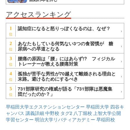
アクセスランキング
認知症になると怒りっぽくなるのは、なぜ？
1
あなたもしている何気ない3つの食習慣が 糖
2
尿病への早道となる
腰痛の原因は「腰」にはあらず!? フィジカル
3
トレーナーが教える腰痛対策
孤独が苦手な男性が70越えて離婚される理由と
4
末路。避けるためにするべき
731部隊研究の権威が語る「731部隊は悪魔集
5
団だったのか？」
早稲田大学エクステンションセンター
早稲田大学
四谷キ
ャンパス
講義詳細
中野校
タグ2
八丁堀校
上智大学公開
学習センター
明治大学リバティアカデミー
早稲田校