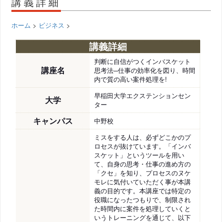
講義詳細
ホーム
>
ビジネス
>
講義詳細
判断に自信がつくインバスケット
講座名
思考法─仕事の効率化を図り、時間
内で質の高い案件処理を!
早稲田大学エクステンションセン
大学
ター
キャンパス
中野校
ミスをする人は、必ずどこかのプ
ロセスが抜けています。「インバ
スケット」というツールを用い
て、自身の思考・仕事の進め方の
「クセ」を知り、プロセスのヌケ
モレに気付いていただく事が本講
義の目的です。本講座では特定の
役職になったつもりで、制限され
た時間内に案件を処理していくと
いうトレーニングを通じて、以下