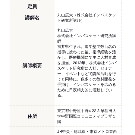
定員
丸山広大（株式会社インバスケッ
講師名
ト研究所講師）
丸山広大
株式会社インバスケット研究所講
師
福井県生まれ。進学塾で数百名の
指導に携わった後、指導経験を活
かし、医療機関にて主に人材育成
を担当。2013年、株式会社インバ
講師概要
スケット研究所に入社。セミナ
ー、イベントなどで講師活動を行
うと同時に、数多くの教材開発を
手掛け、インバスケットを広める
ために日夜精力的に活動してい
る。
東京都中野区中野4-22-3 早稲田大
住所
学中野国際コミュニティプラザ１
階
JR中央・総武線・東京メトロ東西