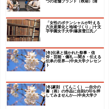
つの老舗ブランド（秋期）|清
「女性のポテンシャルが叶える
六次産業化と地域づくり」|十文
字学園女子大学|篠原雪江氏／
[冬]伝承と描かれた祭事・信
仰・芸能・儀礼 ―聞き・伝える
伝承の世界―|中央大学クレセン
ト
[冬]篆刻 （てんこく） ―自分の
書（画）の作品に自刻の印を押
してみませんか―|中央大学ク