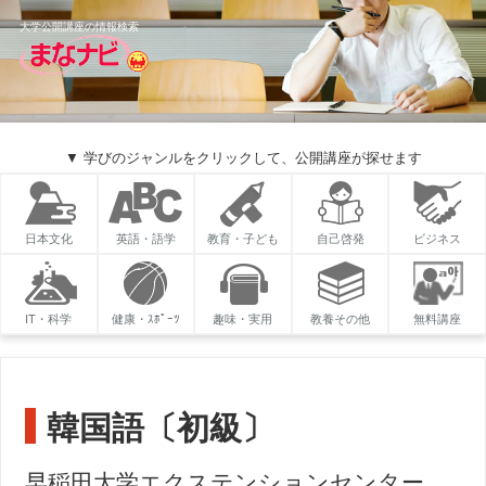
大学公開講座の情報検索
▼ 学びのジャンルをクリックして、公開講座が探せます
日本文化
英語・語学
教育・子ども
自己啓発
ビジネス
IT・科学
健康・ｽﾎﾟｰﾂ
趣味・実用
教養その他
無料講座
韓国語〔初級〕
早稲田大学エクステンションセンター