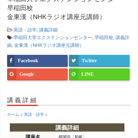
早稲田校
金東漢（NHKラジオ講座元講師）
-
英語・語学
,
講義詳細
-
早稲田大学エクステンションセンター
,
早稲田校
,
講義詳
細
,
金東漢（NHKラジオ講座元講師）
Facebook
Twitter
Google
LINE
講義詳細
ホーム
>
英語・語学
>
講義詳細
講座名
韓国語〔初級〕