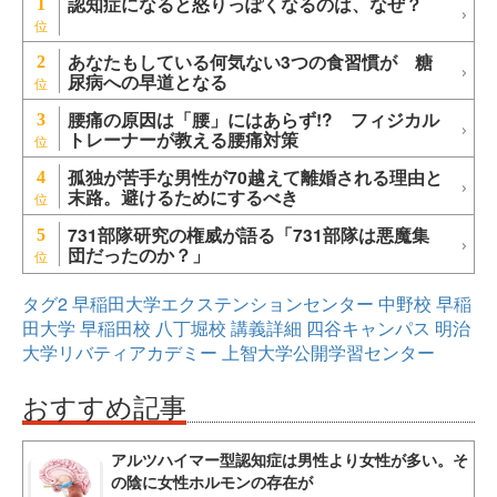
認知症になると怒りっぽくなるのは、なぜ？
1
あなたもしている何気ない3つの食習慣が 糖
2
尿病への早道となる
腰痛の原因は「腰」にはあらず!? フィジカル
3
トレーナーが教える腰痛対策
孤独が苦手な男性が70越えて離婚される理由と
4
末路。避けるためにするべき
731部隊研究の権威が語る「731部隊は悪魔集
5
団だったのか？」
タグ2
早稲田大学エクステンションセンター
中野校
早稲
田大学
早稲田校
八丁堀校
講義詳細
四谷キャンパス
明治
大学リバティアカデミー
上智大学公開学習センター
おすすめ記事
アルツハイマー型認知症は男性より女性が多い。そ
の陰に女性ホルモンの存在が