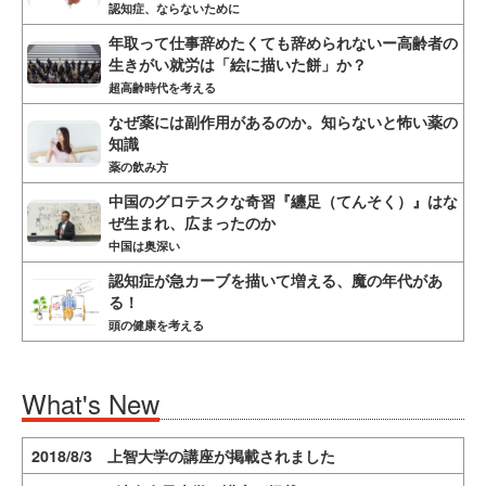
認知症、ならないために
年取って仕事辞めたくても辞められないー高齢者の
生きがい就労は「絵に描いた餅」か？
超高齢時代を考える
なぜ薬には副作用があるのか。知らないと怖い薬の
知識
薬の飲み方
中国のグロテスクな奇習『纏足（てんそく）』はな
ぜ生まれ、広まったのか
中国は奥深い
認知症が急カーブを描いて増える、魔の年代があ
る！
頭の健康を考える
What's New
2018/8/3 上智大学の講座が掲載されました