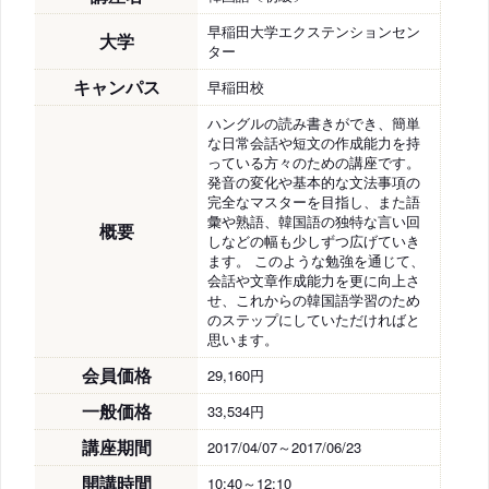
早稲田大学エクステンションセン
大学
ター
キャンパス
早稲田校
ハングルの読み書きができ、簡単
な日常会話や短文の作成能力を持
っている方々のための講座です。
発音の変化や基本的な文法事項の
完全なマスターを目指し、また語
彙や熟語、韓国語の独特な言い回
概要
しなどの幅も少しずつ広げていき
ます。 このような勉強を通じて、
会話や文章作成能力を更に向上さ
せ、これからの韓国語学習のため
のステップにしていただければと
思います。
会員価格
29,160円
一般価格
33,534円
講座期間
2017/04/07～2017/06/23
開講時間
10:40～12:10