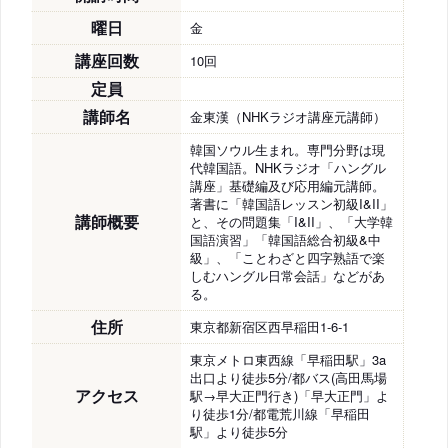
曜日
金
講座回数
10回
定員
講師名
金東漢（NHKラジオ講座元講師）
韓国ソウル生まれ。専門分野は現
代韓国語。NHKラジオ「ハングル
講座」基礎編及び応用編元講師。
著書に「韓国語レッスン初級I&II」
講師概要
と、その問題集「I&II」、「大学韓
国語演習」「韓国語総合初級&中
級」、「ことわざと四字熟語で楽
しむハングル日常会話」などがあ
る。
住所
東京都新宿区西早稲田1-6-1
東京メトロ東西線「早稲田駅」3a
出口より徒歩5分/都バス(高田馬場
アクセス
駅→早大正門行き)「早大正門」よ
り徒歩1分/都電荒川線「早稲田
駅」より徒歩5分