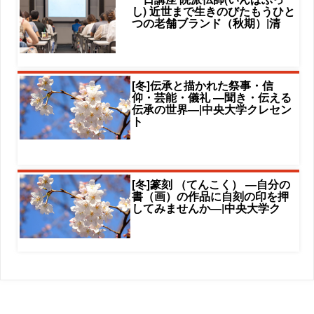
し) 近世まで生きのびたもうひと
つの老舗ブランド（秋期）|清
[冬]伝承と描かれた祭事・信
仰・芸能・儀礼 ―聞き・伝える
伝承の世界―|中央大学クレセン
ト
[冬]篆刻 （てんこく） ―自分の
書（画）の作品に自刻の印を押
してみませんか―|中央大学ク