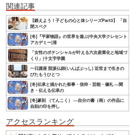
関連記事
【鍛えよう！子どもの心と体シリーズPart3】 「自
閉スペク
[冬]『平家物語』の世界を遊ぶ|中央大学クレセント
アカデミー|清
「女性のポテンシャルが叶える六次産業化と地域づ
くり」|十文字学園
一日講座 院派仏師(いんぱぶっし) 近世まで生きの
びたもうひとつ
[冬]伝承と描かれた祭事・信仰・芸能・儀礼 ―聞
き・伝える伝承の
[冬]篆刻 （てんこく） ―自分の書（画）の作品に
自刻の印を押し
アクセスランキング