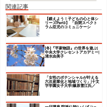
関連記事
【鍛えよう！子どもの心と体シ
リーズPart3】 「自閉スペクト
ラム症児のコミュニケーシ
[冬]『平家物語』の世界を遊ぶ|
中央大学クレセントアカデミー|
清水由美子
「女性のポテンシャルが叶える
六次産業化と地域づくり」|十文
字学園女子大学|篠原雪江氏／
一日講座 院派仏師(いんぱぶっ