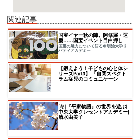
関連記事
国宝イヤー秋の陣。阿修羅・運
慶……国宝イベント目白押し
国宝の魅力について語る＠明治大学リ
バティアカデミー
【鍛えよう！子どもの心と体シ
リーズPart3】 「自閉スペクト
ラム症児のコミュニケーシ
[冬]『平家物語』の世界を遊ぶ|
中央大学クレセントアカデミー|
清水由美子