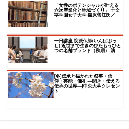
「女性のポテンシャルが叶える
六次産業化と地域づくり」|十文
字学園女子大学|篠原雪江氏／
一日講座 院派仏師(いんぱぶっ
し) 近世まで生きのびたもうひと
つの老舗ブランド（秋期）|清
[冬]伝承と描かれた祭事・信
仰・芸能・儀礼 ―聞き・伝える
伝承の世界―|中央大学クレセン
ト