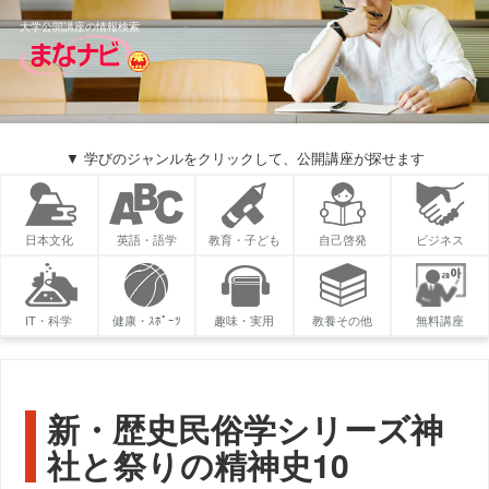
大学公開講座の情報検索
▼ 学びのジャンルをクリックして、公開講座が探せます
日本文化
英語・語学
教育・子ども
自己啓発
ビジネス
IT・科学
健康・ｽﾎﾟｰﾂ
趣味・実用
教養その他
無料講座
新・歴史民俗学シリーズ神
社と祭りの精神史10