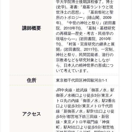
学大学院博士後期課程修了。博士
(史学)。著書:『廟墓ラントウと現
世浄土の思想』、『墓前祭祀と聖
所のトポロジー』(雄山閣、2009
年)、『中世の神社と祭り』(岩田書
講師概要
院、2010年刊)、『墓制・墓標研究
の再構築―歴史・考古・民俗学の
現場から―』(岩田書院、2010年
刊)、『村落・宮座研究の継承と展
開』(岩田書院、2011刊)。一宮制、
神社と祭り、民間芸能者、遊行の
宗教者などを研究対象としなが
ら、日本人の精神世界の形成につ
いて考えています。
住所
東京都千代田区神田駿河台1-1
JR中央線・総武線「御茶ノ水」駅
御茶ノ水橋口より徒歩3分/東京メ
トロ丸の内線「御茶ノ水」駅2番出
口より徒歩3分/東京メトロ千代田
線「新御茶ノ水」駅B1出口より徒
アクセス
歩5分/都営地下鉄三田線・新宿
線・東京メトロ半蔵門線「神保
町」駅A5出口より徒歩5分/都営地