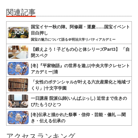
関連記事
国宝イヤー秋の陣。阿修羅・運慶……国宝イベント
目白押し
国宝の魅力について語る＠明治大学リバティアカデミー
【鍛えよう！子どもの心と体シリーズPart3】 「自
閉スペク
[冬]『平家物語』の世界を遊ぶ|中央大学クレセント
アカデミー|清
「女性のポテンシャルが叶える六次産業化と地域づ
くり」|十文字学園
一日講座 院派仏師(いんぱぶっし) 近世まで生きの
びたもうひとつ
[冬]伝承と描かれた祭事・信仰・芸能・儀礼 ―聞
き・伝える伝承の
アクセスランキング