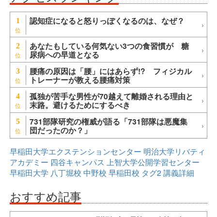
認知症になると怒りっぽくなるのは、なぜ？
1
あなたもしている何気ない3つの食習慣が 糖
2
尿病への早道となる
腰痛の原因は「腰」にはあらず!? フィジカル
3
トレーナーが教える腰痛対策
孤独が苦手な男性が70越えて離婚される理由と
4
末路。避けるためにするべき
731部隊研究の権威が語る「731部隊は悪魔集
5
団だったのか？」
早稲田大学エクステンションセンター
明治大学リバティ
アカデミー
四谷キャンパス
上智大学公開学習センター
早稲田大学
八丁堀校
中野校
早稲田校
タグ2
講義詳細
おすすめ記事