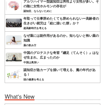
アルツハイマー型認知症は男性より女性が多い。そ
の陰に女性ホルモンの存在が
認知症、ならないために
年取って仕事辞めたくても辞められないー高齢者の
生きがい就労は「絵に描いた餅」か？
超高齢時代を考える
なぜ薬には副作用があるのか。知らないと怖い薬の
知識
薬の飲み方
中国のグロテスクな奇習『纏足（てんそく）』はな
ぜ生まれ、広まったのか
中国は奥深い
認知症が急カーブを描いて増える、魔の年代があ
る！
頭の健康を考える
What's New