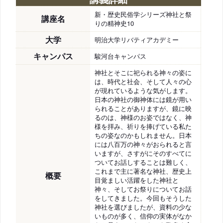
新・歴史民俗学シリーズ神社と祭
講座名
りの精神史10
大学
明治大学リバティアカデミー
キャンパス
駿河台キャンパス
神社とそこに祀られる神々の姿に
は、時代と社会、そして人々の心
が現れているような気がします。
日本の神社の御神体には鏡が用い
られることがありますが、鏡に映
るのは、神様のお姿ではなく、神
様を拝み、祈りを捧げている私た
ちの姿なのかもしれません。日本
には八百万の神々がおられると言
いますが、さすがにそのすべてに
ついてお話しすることは難しく、
これまで主に著名な神社、歴史上
概要
目覚ましい活躍をした神社と
神々、そしてお祭りについてお話
をしてきました。今回もそうした
神社を選びましたが、資料の少な
いものが多く、信仰の実体がなか