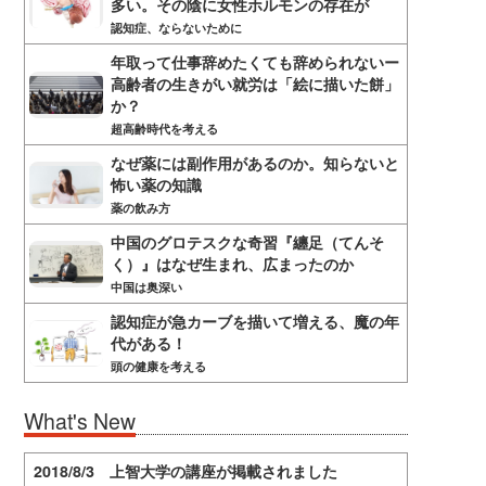
多い。その陰に女性ホルモンの存在が
認知症、ならないために
年取って仕事辞めたくても辞められないー
高齢者の生きがい就労は「絵に描いた餅」
か？
超高齢時代を考える
なぜ薬には副作用があるのか。知らないと
怖い薬の知識
薬の飲み方
中国のグロテスクな奇習『纏足（てんそ
く）』はなぜ生まれ、広まったのか
中国は奥深い
認知症が急カーブを描いて増える、魔の年
代がある！
頭の健康を考える
What's New
2018/8/3 上智大学の講座が掲載されました