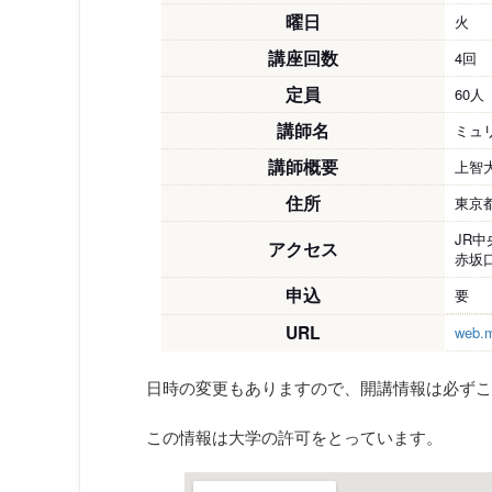
曜日
火
講座回数
4回
定員
60人
講師名
ミュ
講師概要
上智
住所
東京
JR
アクセス
赤坂
申込
要
URL
web.m
日時の変更もありますので、開講情報は必ずこ
この情報は大学の許可をとっています。