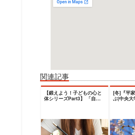
関連記事
【鍛えよう！子どもの心と
[冬]『平
体シリーズPart3】 「自閉
ぶ|中央
スペクトラム症児のコミュ
デミー|
ニケーシ