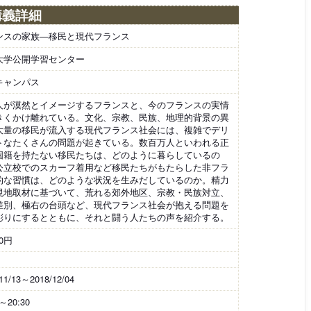
講義詳細
ンスの家族―移民と現代フランス
大学公開学習センター
キャンパス
人が漠然とイメージするフランスと、今のフランスの実情
きくかけ離れている。文化、宗教、民族、地理的背景の異
大量の移民が流入する現代フランス社会には、複雑でデリ
トなたくさんの問題が起きている。数百万人といわれる正
国籍を持たない移民たちは、どのように暮らしているの
公立校でのスカーフ着用など移民たちがもたらした非フラ
的な習慣は、どのような状況を生みだしているのか。精力
現地取材に基づいて、荒れる郊外地区、宗教・民族対立、
差別、極右の台頭など、現代フランス社会が抱える問題を
彫りにするとともに、それと闘う人たちの声を紹介する。
00円
11/13～2018/12/04
0～20:30