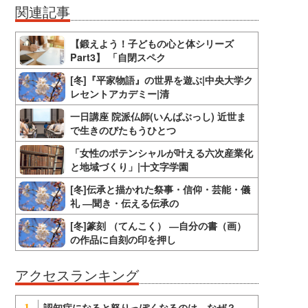
関連記事
【鍛えよう！子どもの心と体シリーズ
Part3】 「自閉スペク
[冬]『平家物語』の世界を遊ぶ|中央大学ク
レセントアカデミー|清
一日講座 院派仏師(いんぱぶっし) 近世ま
で生きのびたもうひとつ
「女性のポテンシャルが叶える六次産業化
と地域づくり」|十文字学園
[冬]伝承と描かれた祭事・信仰・芸能・儀
礼 ―聞き・伝える伝承の
[冬]篆刻 （てんこく） ―自分の書（画）
の作品に自刻の印を押し
アクセスランキング
認知症になると怒りっぽくなるのは、なぜ？
1