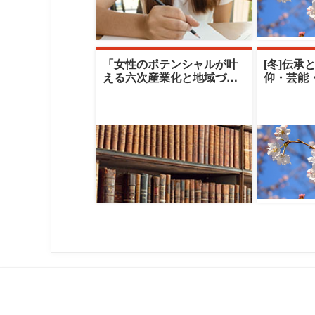
「女性のポテンシャルが叶
[冬]伝承
える六次産業化と地域づく
仰・芸能
り」|十文字学園女子大学|篠
える伝承
原雪江氏／
クレセン