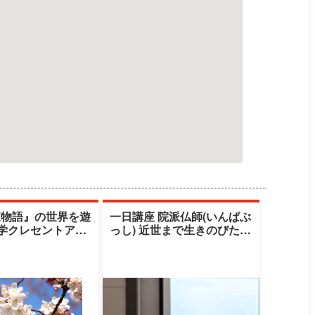
家物語』の世界を遊
一日講座 院派仏師(いんぱぶ
大学クレセントアカ
っし) 近世まで生きのびたも
清水由美子
うひとつの老舗ブランド
（秋期）|清