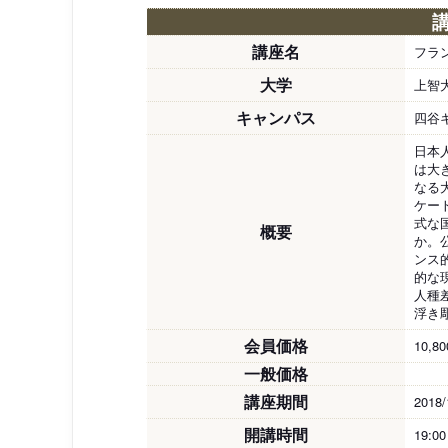
講座名
フラ
大学
上智
キャンパス
四谷
日本
は大
なる
ケー
式な
概要
か。
ンス
的な
人種
浮き
会員価格
10,8
一般価格
講座期間
2018/
開講時間
19:0