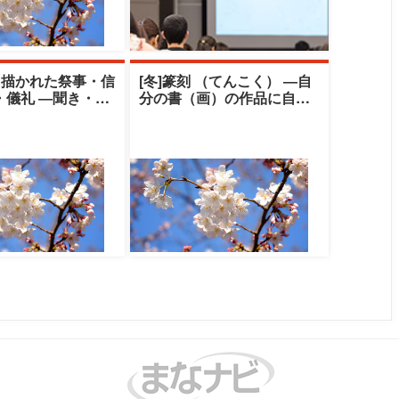
と描かれた祭事・信
[冬]篆刻 （てんこく） ―自
・儀礼 ―聞き・伝
分の書（画）の作品に自刻
の世界―|中央大学
の印を押してみませんか―|
ト
中央大学ク