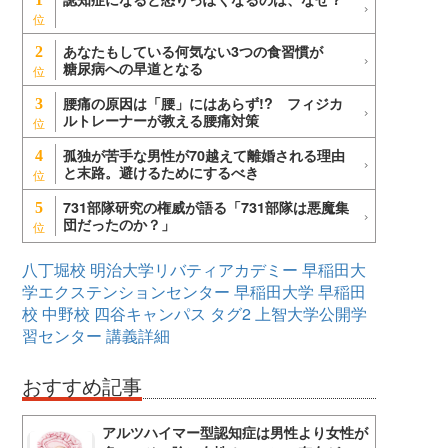
あなたもしている何気ない3つの食習慣が
2
糖尿病への早道となる
腰痛の原因は「腰」にはあらず!? フィジカ
3
ルトレーナーが教える腰痛対策
孤独が苦手な男性が70越えて離婚される理由
4
と末路。避けるためにするべき
731部隊研究の権威が語る「731部隊は悪魔集
5
団だったのか？」
八丁堀校
明治大学リバティアカデミー
早稲田大
学エクステンションセンター
早稲田大学
早稲田
校
中野校
四谷キャンパス
タグ2
上智大学公開学
習センター
講義詳細
おすすめ記事
アルツハイマー型認知症は男性より女性が