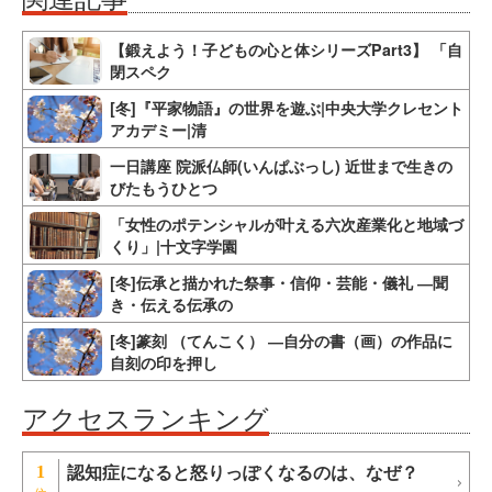
【鍛えよう！子どもの心と体シリーズPart3】 「自
閉スペク
[冬]『平家物語』の世界を遊ぶ|中央大学クレセント
アカデミー|清
一日講座 院派仏師(いんぱぶっし) 近世まで生きの
びたもうひとつ
「女性のポテンシャルが叶える六次産業化と地域づ
くり」|十文字学園
[冬]伝承と描かれた祭事・信仰・芸能・儀礼 ―聞
き・伝える伝承の
[冬]篆刻 （てんこく） ―自分の書（画）の作品に
自刻の印を押し
アクセスランキング
認知症になると怒りっぽくなるのは、なぜ？
1