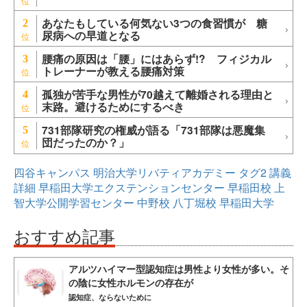
あなたもしている何気ない3つの食習慣が 糖
2
尿病への早道となる
腰痛の原因は「腰」にはあらず!? フィジカル
3
トレーナーが教える腰痛対策
孤独が苦手な男性が70越えて離婚される理由と
4
末路。避けるためにするべき
731部隊研究の権威が語る「731部隊は悪魔集
5
団だったのか？」
四谷キャンパス
明治大学リバティアカデミー
タグ2
講義
詳細
早稲田大学エクステンションセンター
早稲田校
上
智大学公開学習センター
中野校
八丁堀校
早稲田大学
おすすめ記事
アルツハイマー型認知症は男性より女性が多い。そ
の陰に女性ホルモンの存在が
認知症、ならないために