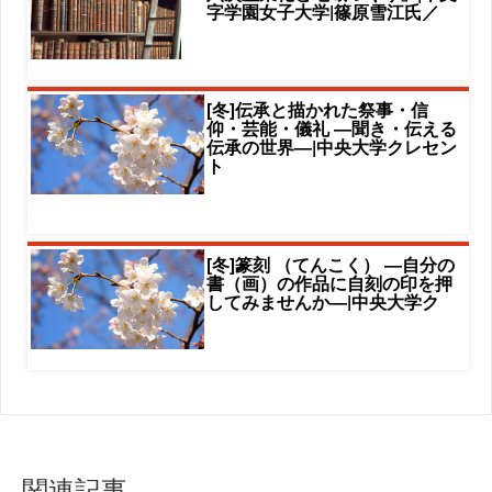
字学園女子大学|篠原雪江氏／
[冬]伝承と描かれた祭事・信
仰・芸能・儀礼 ―聞き・伝える
伝承の世界―|中央大学クレセン
ト
[冬]篆刻 （てんこく） ―自分の
書（画）の作品に自刻の印を押
してみませんか―|中央大学ク
関連記事