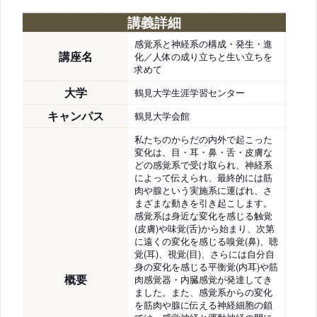
講義詳細
感覚系と神経系の構成・発生・進
講座名
化／人体の成り立ちと生い立ちを
求めて
大学
鶴見大学生涯学習センター
キャンパス
鶴見大学会館
私たちのからだの内外で起こった
変化は、目・耳・鼻・舌・皮膚な
どの感覚系で受け取られ、神経系
によって伝えられ、最終的には筋
肉や腺という実施系に運ばれ、さ
まざまな動きを引き起こします。
感覚系は身近な変化を感じる触覚
(皮膚)や味覚(舌)から始まり、次第
に遠くの変化を感じる嗅覚(鼻)、聴
覚(耳)、視覚(目)、さらには自分自
身の変化を感じる平衡覚(内耳)や筋
概要
肉感覚器・内臓感覚が発達してき
ました。また、感覚系からの変化
を筋肉や腺に伝える神経細胞の鎖