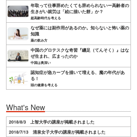
年取って仕事辞めたくても辞められないー高齢者の
生きがい就労は「絵に描いた餅」か？
超高齢時代を考える
なぜ薬には副作用があるのか。知らないと怖い薬の
知識
薬の飲み方
中国のグロテスクな奇習『纏足（てんそく）』はな
ぜ生まれ、広まったのか
中国は奥深い
認知症が急カーブを描いて増える、魔の年代があ
る！
頭の健康を考える
What's New
2018/8/3 上智大学の講座が掲載されました
2018/7/13 清泉女子大学の講座が掲載されました