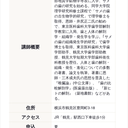
部地質学鉱物学専攻に入学、サメ
の歯の研究を始める。同学大学院
理学研究科修士課程で「サメの歯
の古生物学的研究」で理学修士を
取得。恩師・井尻正二氏の勧め
で、東京医科歯科大学歯学部解剖
学教室に入局、歯と人体の解剖
学・組織学・発生学を学ぶ。｢サメ
の歯の組織発生学的研究」で歯学
講師概要
博士を取得。東京医科歯科大学歯
学部助手、鶴見大学歯学部助教
授、鶴見大学短期大学部歯科衛生
科教授を歴任。人体と歯の解剖・
組織・発生・進化についての多数
の著書、論文を執筆。著書に恩
師・三木成夫氏の思想を普及した
『唯臓論』(中公文庫）、『歯の比
較解剖学』(医歯薬出版）、『新ヒ
トの解剖』（築地書館）などがあ
る。
住所
横浜市鶴見区豊岡町3-18
アクセス
JR「鶴見」駅西口下車徒歩1分
申込
要