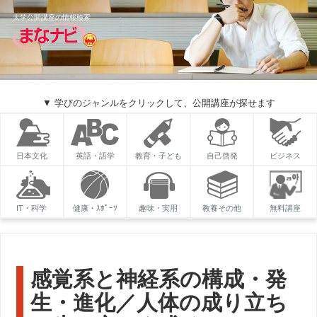
大学公開講座の情報検索
▼ 学びのジャンルをクリックして、公開講座が探せます
日本文化
英語・語学
教育・子ども
自己啓発
ビジネス
IT・科学
健康・ｽﾎﾟｰﾂ
趣味・実用
教養その他
無料講座
感覚系と神経系の構成・発
生・進化／人体の成り立ち