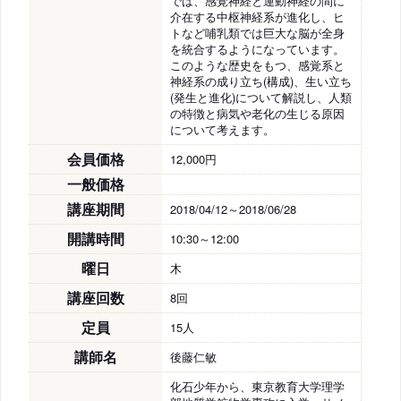
では、感覚神経と運動神経の間に
介在する中枢神経系が進化し、ヒ
トなど哺乳類では巨大な脳が全身
を統合するようになっています。
このような歴史をもつ、感覚系と
神経系の成り立ち(構成)、生い立ち
(発生と進化)について解説し、人類
の特徴と病気や老化の生じる原因
について考えます。
会員価格
12,000円
一般価格
講座期間
2018/04/12～2018/06/28
開講時間
10:30～12:00
曜日
木
講座回数
8回
定員
15人
講師名
後藤仁敏
化石少年から、東京教育大学理学