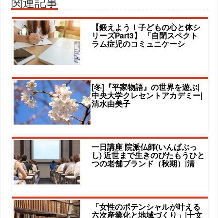
関連記事
【鍛えよう！子どもの心と体シ
リーズPart3】 「自閉スペクト
ラム症児のコミュニケーシ
[冬]『平家物語』の世界を遊ぶ|
中央大学クレセントアカデミー|
清水由美子
一日講座 院派仏師(いんぱぶっ
し) 近世まで生きのびたもうひと
つの老舗ブランド（秋期）|清
「女性のポテンシャルが叶える
六次産業化と地域づくり」|十文