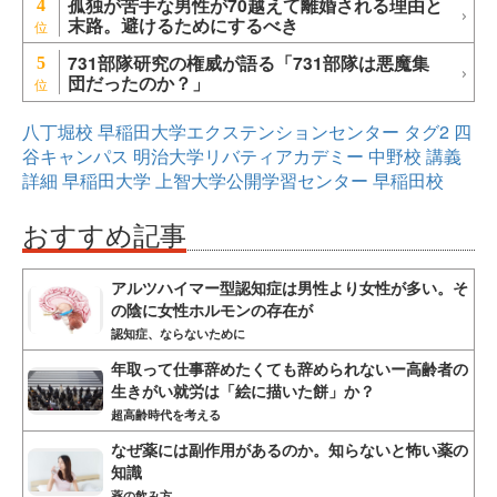
孤独が苦手な男性が70越えて離婚される理由と
4
末路。避けるためにするべき
731部隊研究の権威が語る「731部隊は悪魔集
5
団だったのか？」
八丁堀校
早稲田大学エクステンションセンター
タグ2
四
谷キャンパス
明治大学リバティアカデミー
中野校
講義
詳細
早稲田大学
上智大学公開学習センター
早稲田校
おすすめ記事
アルツハイマー型認知症は男性より女性が多い。そ
の陰に女性ホルモンの存在が
認知症、ならないために
年取って仕事辞めたくても辞められないー高齢者の
生きがい就労は「絵に描いた餅」か？
超高齢時代を考える
なぜ薬には副作用があるのか。知らないと怖い薬の
知識
薬の飲み方