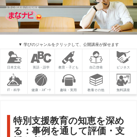
大学公開講座の情報検索
▼ 学びのジャンルをクリックして、公開講座が探せます
日本文化
英語・語学
教育・子ども
自己啓発
ビジネス
IT・科学
健康・ｽﾎﾟｰﾂ
趣味・実用
教養その他
無料講座
特別支援教育の知恵を深め
る：事例を通して評価・支