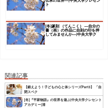
伝承の世界―|中央大学クレセン
ト
[冬]篆刻 （てんこく） ―自分の
書（画）の作品に自刻の印を押
してみませんか―|中央大学ク
関連記事
【鍛えよう！子どもの心と体シリーズPart3】 「自
閉スペク
[冬]『平家物語』の世界を遊ぶ|中央大学クレセント
アカデミー|清