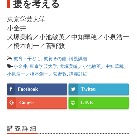
援を考える
東京学芸大学
小金井
犬塚美輪／小池敏英／中知華穂／小泉浩一
／橋本創一／菅野敦
-
教育・子ども
,
教養その他
,
講義詳細
-
小金井
,
東京学芸大学
,
犬塚美輪／小池敏英／中知華穂／
小泉浩一／橋本創一／菅野敦
,
講義詳細
Facebook
Twitter
Google
LINE
講義詳細