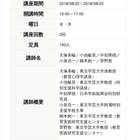
講座期間
2018/08/22～2018/08/23
開講時間
10:00～17:00
曜日
水・木
講座回数
2回
定員
150人
犬塚美輪／小池敏英／中知華穂／
講師名
小泉浩一／橋本創一／菅野敦
犬塚美輪：東京学芸大学准教授
（教育心理学講座）
小池敏英：東京学芸大学教授（特
別支援科学講座）
中知華穂：日本学術振興会特別研
究員
講師概要
小泉浩一：東京学芸大学附属特別
支援学校主事
橋本創一：東京学芸大学教授（教
育実践研究支援センター）
菅野敦：東京学芸大学教授（教育
実践研究支援センター）