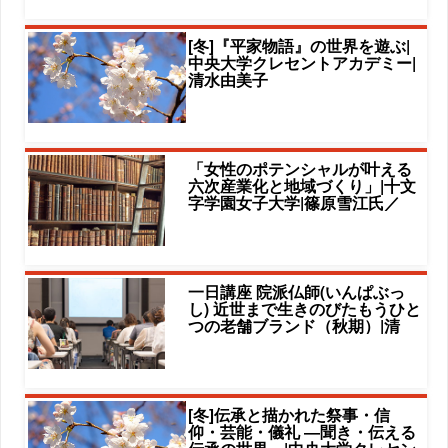
[冬]『平家物語』の世界を遊ぶ|
中央大学クレセントアカデミー|
清水由美子
「女性のポテンシャルが叶える
六次産業化と地域づくり」|十文
字学園女子大学|篠原雪江氏／
一日講座 院派仏師(いんぱぶっ
し) 近世まで生きのびたもうひと
つの老舗ブランド（秋期）|清
[冬]伝承と描かれた祭事・信
仰・芸能・儀礼 ―聞き・伝える