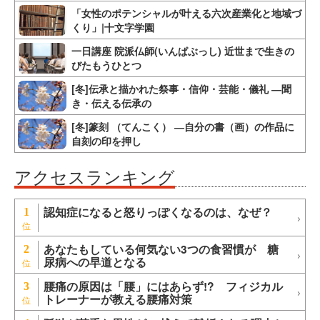
「女性のポテンシャルが叶える六次産業化と地域づ
くり」|十文字学園
一日講座 院派仏師(いんぱぶっし) 近世まで生きの
びたもうひとつ
[冬]伝承と描かれた祭事・信仰・芸能・儀礼 ―聞
き・伝える伝承の
[冬]篆刻 （てんこく） ―自分の書（画）の作品に
自刻の印を押し
アクセスランキング
認知症になると怒りっぽくなるのは、なぜ？
1
あなたもしている何気ない3つの食習慣が 糖
2
尿病への早道となる
腰痛の原因は「腰」にはあらず!? フィジカル
3
トレーナーが教える腰痛対策