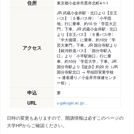
住所
東京都小金井市貫井北町4-1-1
JR 武蔵小金井駅・北口より【京王
バス】〔５番バス停〕「小平団
地」行に乗車、約10 分「学芸大正
門」下車。JR 武蔵小金井駅・北口
より【京王バス】〔６番バス停〕
「中大循環」に乗車、約10分「学
芸大東門」下車。JR 国分寺駅より
アクセス
【銀河鉄道バス】「国分寺駅入
口」より「小平駅南口」行に乗
車、約10分「学芸大学」下車。JR
国分寺駅より【徒歩】約20 分（JR
国分寺駅北口 → 早稲田実業学校
→ 連雀通り／小金井市保健センタ
ー前）。
申込
要
URL
u-gakugei.ac.jp/...
日時の変更もありますので、開講情報は必ずこのページの
大学HPからご確認ください。