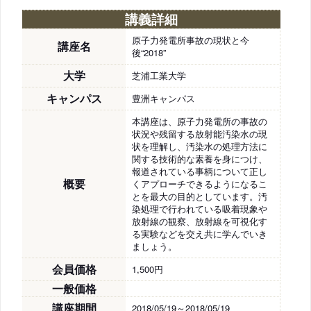
講義詳細
原子力発電所事故の現状と今
講座名
後“2018”
大学
芝浦工業大学
キャンパス
豊洲キャンパス
本講座は、原子力発電所の事故の
状況や残留する放射能汚染水の現
状を理解し、汚染水の処理方法に
関する技術的な素養を身につけ、
報道されている事柄について正し
概要
くアプローチできるようになるこ
とを最大の目的としています。汚
染処理で行われている吸着現象や
放射線の観察、放射線を可視化す
る実験などを交え共に学んでいき
ましょう。
会員価格
1,500円
一般価格
講座期間
2018/05/19～2018/05/19