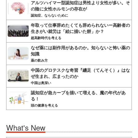
アルツハイマー型認知症は男性より女性が多い。そ
の陰に女性ホルモンの存在が
認知症、ならないために
年取って仕事辞めたくても辞められないー高齢者の
生きがい就労は「絵に描いた餅」か？
超高齢時代を考える
なぜ薬には副作用があるのか。知らないと怖い薬の
知識
薬の飲み方
中国のグロテスクな奇習『纏足（てんそく）』はな
ぜ生まれ、広まったのか
中国は奥深い
認知症が急カーブを描いて増える、魔の年代があ
る！
頭の健康を考える
What's New