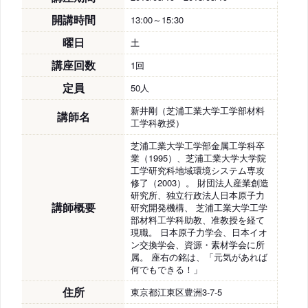
開講時間
13:00～15:30
曜日
土
講座回数
1回
定員
50人
新井剛（芝浦工業大学工学部材料
講師名
工学科教授）
芝浦工業大学工学部金属工学科卒
業（1995）、芝浦工業大学大学院
工学研究科地域環境システム専攻
修了（2003）。 財団法人産業創造
研究所、独立行政法人日本原子力
講師概要
研究開発機構、 芝浦工業大学工学
部材料工学科助教、准教授を経て
現職。 日本原子力学会、日本イオ
ン交換学会、資源・素材学会に所
属。 座右の銘は、「元気があれば
何でもできる！」
住所
東京都江東区豊洲3-7-5