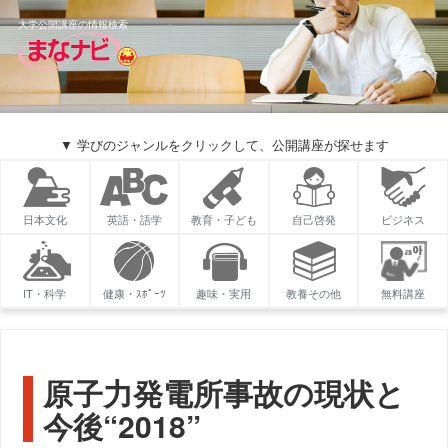
大学公開講座の情報検索
▼ 学びのジャンルをクリックして、公開講座が探せます
日本文化
英語・語学
教育・子ども
自己啓発
ビジネス
IT・科学
健康・ｽﾎﾟｰﾂ
趣味・実用
教養その他
無料講座
原子力発電所事故の現状と
今後“2018”