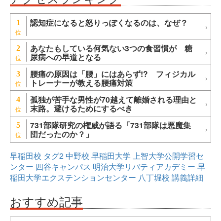
認知症になると怒りっぽくなるのは、なぜ？
1
あなたもしている何気ない3つの食習慣が 糖
2
尿病への早道となる
腰痛の原因は「腰」にはあらず!? フィジカル
3
トレーナーが教える腰痛対策
孤独が苦手な男性が70越えて離婚される理由と
4
末路。避けるためにするべき
731部隊研究の権威が語る「731部隊は悪魔集
5
団だったのか？」
早稲田校
タグ2
中野校
早稲田大学
上智大学公開学習セ
ンター
四谷キャンパス
明治大学リバティアカデミー
早
稲田大学エクステンションセンター
八丁堀校
講義詳細
おすすめ記事