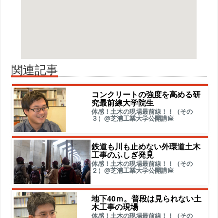
関連記事
コンクリートの強度を高める研
究最前線大学院生
体感！土木の現場最前線！！（その
３）@芝浦工業大学公開講座
鉄道も川も止めない外環道土木
工事のふしぎ発見
体感！土木の現場最前線！！（その
２）@芝浦工業大学公開講座
地下40ｍ。普段は見られない土
木工事の現場
体感！土木の現場最前線！！（その