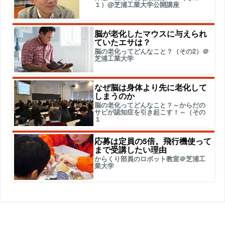
１）@芝浦工業大学公開講座
脳が老化したマウスに与えられ
ていたエサは？
脳の老化ってどんなこと？（その2）＠
芝浦工業大学
なぜ脳は身体より先に老化して
しまうのか
脳の老化ってどんなこと？～からだの
サビが認知症を引き起こす！～（その
１
応募は定員の5倍。飛行機使って
まで受講したい理由
からくり部員のロボット教室＠芝浦工
業大学