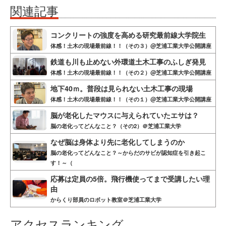
関連記事
コンクリートの強度を高める研究最前線大学院生
体感！土木の現場最前線！！（その３）@芝浦工業大学公開講座
鉄道も川も止めない外環道土木工事のふしぎ発見
体感！土木の現場最前線！！（その２）@芝浦工業大学公開講座
地下40ｍ。普段は見られない土木工事の現場
体感！土木の現場最前線！！（その１）@芝浦工業大学公開講座
脳が老化したマウスに与えられていたエサは？
脳の老化ってどんなこと？（その2）＠芝浦工業大学
なぜ脳は身体より先に老化してしまうのか
脳の老化ってどんなこと？～からだのサビが認知症を引き起こ
す！～（
応募は定員の5倍。飛行機使ってまで受講したい理
由
からくり部員のロボット教室＠芝浦工業大学
アクセスランキング