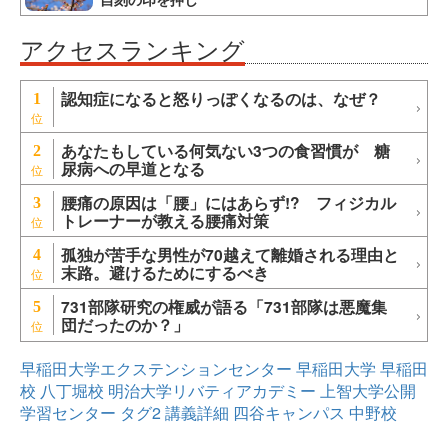
アクセスランキング
認知症になると怒りっぽくなるのは、なぜ？
1
あなたもしている何気ない3つの食習慣が 糖
2
尿病への早道となる
腰痛の原因は「腰」にはあらず!? フィジカル
3
トレーナーが教える腰痛対策
孤独が苦手な男性が70越えて離婚される理由と
4
末路。避けるためにするべき
731部隊研究の権威が語る「731部隊は悪魔集
5
団だったのか？」
早稲田大学エクステンションセンター
早稲田大学
早稲田
校
八丁堀校
明治大学リバティアカデミー
上智大学公開
学習センター
タグ2
講義詳細
四谷キャンパス
中野校