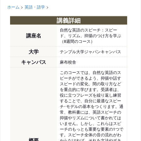
ホーム
>
英語・語学
>
講義詳細
自然な英語のスピーチ：スピー
講座名
ド、リズム、抑揚のつけ方を学ぶ
（8週間のコース）
大学
テンプル大学ジャパンキャンパス
キャンパス
麻布校舎
このコースでは、自然な英語のス
ピーチができるよう、抑揚や話す
スピードの変化、間の取り方など
を重点的に学びます。受講者は、
役に立つフレーズを繰り返し練習
することで、自分に最適なスピー
チ･モデルの基本をつくります。通
常、教科書には、英語スピーチの
抑揚やリズムについて書かれては
いません。しかし、これらはスピ
ーチのもっとも重要な要素の1つで
す。スピーチ全体の音の流れがわ
概要
からなければ、それを文法やボキ