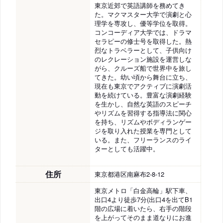
東京近郊で英語講師を務めてき
た。マクマスター大学で演劇と心
理学を専攻し、優等学位を取得。
コンコーディア大学では、ドラマ
セラピーの修士号を取得した。熱
烈なトラベラーとして、子供向け
のレクレーション施設を運営しな
がら、クルーズ船で世界中を旅し
てきた。幼い頃から舞台に立ち、
現在も東京でアクティブに演劇活
動を続けている。豊富な演劇経験
を生かし、自然な英語のスピーチ
やリズムを習得する指導法に関心
を持ち、リズムやボディランゲー
ジを取り入れた授業を専門として
いる。また、フリーランスのライ
ターとしても活躍中。
住所
東京都港区南麻布2-8-12
東京メトロ「白金高輪」駅下車、
出口4より徒歩7分(出口4を出てB1
階の広場に着いたら、右手の階段
を上がってそのまま道なりにお進