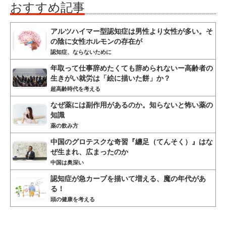
おすすめ記事
アルツハイマー型認知症は男性より女性が多い。そ
の陰に女性ホルモンの存在が
認知症、ならないために
年取って仕事辞めたくても辞められないー高齢者の
生きがい就労は「絵に描いた餅」か？
超高齢時代を考える
なぜ薬には副作用があるのか。知らないと怖い薬の
知識
薬の飲み方
中国のグロテスクな奇習『纏足（てんそく）』はな
ぜ生まれ、広まったのか
中国は奥深い
認知症が急カーブを描いて増える、魔の年代があ
る！
頭の健康を考える