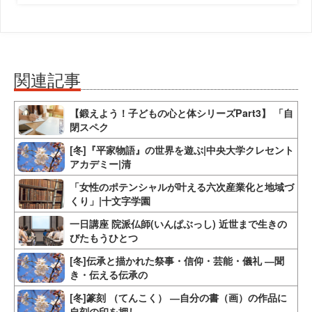
関連記事
【鍛えよう！子どもの心と体シリーズPart3】 「自
閉スペク
[冬]『平家物語』の世界を遊ぶ|中央大学クレセント
アカデミー|清
「女性のポテンシャルが叶える六次産業化と地域づ
くり」|十文字学園
一日講座 院派仏師(いんぱぶっし) 近世まで生きの
びたもうひとつ
[冬]伝承と描かれた祭事・信仰・芸能・儀礼 ―聞
き・伝える伝承の
[冬]篆刻 （てんこく） ―自分の書（画）の作品に
自刻の印を押し