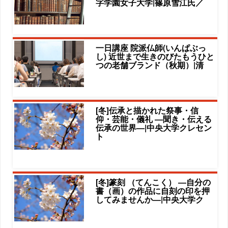
字学園女子大学|篠原雪江氏／
一日講座 院派仏師(いんぱぶっ
し) 近世まで生きのびたもうひと
つの老舗ブランド（秋期）|清
[冬]伝承と描かれた祭事・信
仰・芸能・儀礼 ―聞き・伝える
伝承の世界―|中央大学クレセン
ト
[冬]篆刻 （てんこく） ―自分の
書（画）の作品に自刻の印を押
してみませんか―|中央大学ク