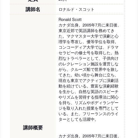
講師名
ロナルド・スコット
Ronald Scott
カナダ出身。2005年7月に来日後、
東京近郊で英語講師を務めてき
た。マクマスター大学で演劇と心
理学を専攻し、優等学位を取得。
コンコーディア大学では、ドラマ
セラピーの修士号を取得した。熱
烈なトラベラーとして、子供向け
のレクレーション施設を運営しな
がら、クルーズ船で世界中を旅し
てきた。幼い頃から舞台に立ち、
現在も東京でアクティブに演劇活
動を続けている。豊富な演劇経験
を生かし、自然な英語のスピーチ
やリズムを習得する指導法に関心
を持ち、リズムやボディランゲー
ジを取り入れた授業を専門として
いる。また、フリーランスのライ
ターとしても活躍中。
講師概要
カナダ出身。2005年7月に来日後、