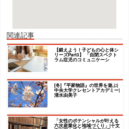
関連記事
【鍛えよう！子どもの心と体シ
リーズPart3】 「自閉スペクト
ラム症児のコミュニケーシ
[冬]『平家物語』の世界を遊ぶ|
中央大学クレセントアカデミー|
清水由美子
「女性のポテンシャルが叶える
六次産業化と地域づくり」|十文