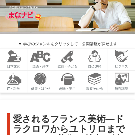
大学公開講座の情報検索
▼ 学びのジャンルをクリックして、公開講座が探せます
日本文化
英語・語学
教育・子ども
自己啓発
ビジネス
IT・科学
健康・ｽﾎﾟｰﾂ
趣味・実用
教養その他
無料講座
愛されるフランス美術―ド
ラクロワからユトリロまで