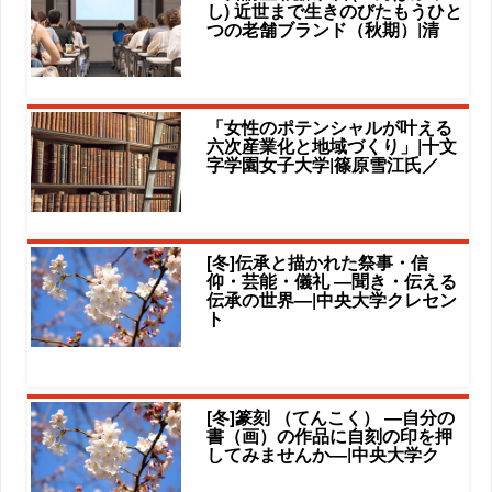
し) 近世まで生きのびたもうひと
つの老舗ブランド（秋期）|清
「女性のポテンシャルが叶える
六次産業化と地域づくり」|十文
字学園女子大学|篠原雪江氏／
[冬]伝承と描かれた祭事・信
仰・芸能・儀礼 ―聞き・伝える
伝承の世界―|中央大学クレセン
ト
[冬]篆刻 （てんこく） ―自分の
書（画）の作品に自刻の印を押
してみませんか―|中央大学ク