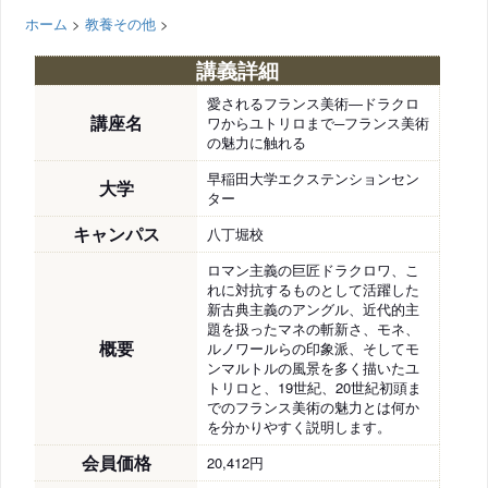
ホーム
>
教養その他
>
講義詳細
愛されるフランス美術―ドラクロ
講座名
ワからユトリロまで─フランス美術
の魅力に触れる
早稲田大学エクステンションセン
大学
ター
キャンパス
八丁堀校
ロマン主義の巨匠ドラクロワ、こ
れに対抗するものとして活躍した
新古典主義のアングル、近代的主
題を扱ったマネの斬新さ、モネ、
概要
ルノワールらの印象派、そしてモ
ンマルトルの風景を多く描いたユ
トリロと、19世紀、20世紀初頭ま
でのフランス美術の魅力とは何か
を分かりやすく説明します。
会員価格
20,412円