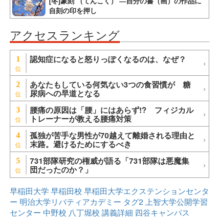
[冬]篆刻 （てんこく） ―自分の書（画）の作品に
自刻の印を押し
アクセスランキング
認知症になると怒りっぽくなるのは、なぜ？
1
あなたもしている何気ない3つの食習慣が 糖
2
尿病への早道となる
腰痛の原因は「腰」にはあらず!? フィジカル
3
トレーナーが教える腰痛対策
孤独が苦手な男性が70越えて離婚される理由と
4
末路。避けるためにするべき
731部隊研究の権威が語る「731部隊は悪魔集
5
団だったのか？」
早稲田大学
早稲田校
早稲田大学エクステンションセンタ
ー
明治大学リバティアカデミー
タグ2
上智大学公開学習
センター
中野校
八丁堀校
講義詳細
四谷キャンパス