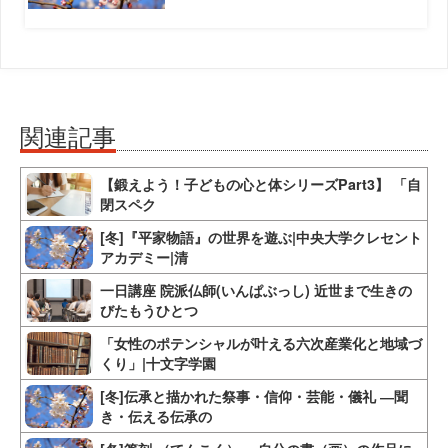
関連記事
【鍛えよう！子どもの心と体シリーズPart3】 「自
閉スペク
[冬]『平家物語』の世界を遊ぶ|中央大学クレセント
アカデミー|清
一日講座 院派仏師(いんぱぶっし) 近世まで生きの
びたもうひとつ
「女性のポテンシャルが叶える六次産業化と地域づ
くり」|十文字学園
[冬]伝承と描かれた祭事・信仰・芸能・儀礼 ―聞
き・伝える伝承の