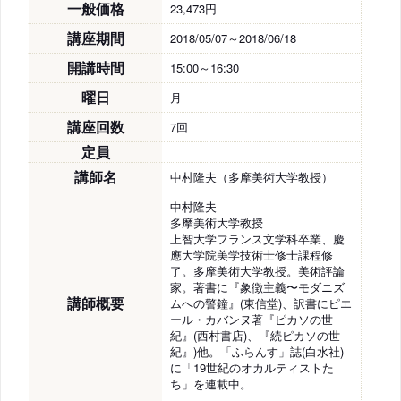
一般価格
23,473円
講座期間
2018/05/07～2018/06/18
開講時間
15:00～16:30
曜日
月
講座回数
7回
定員
講師名
中村隆夫（多摩美術大学教授）
中村隆夫
多摩美術大学教授
上智大学フランス文学科卒業、慶
應大学院美学技術士修士課程修
了。多摩美術大学教授。美術評論
家。著書に『象徴主義〜モダニズ
講師概要
ムへの警鐘』(東信堂)、訳書にピエ
ール・カバンヌ著『ピカソの世
紀』(西村書店)、『続ピカソの世
紀』)他。「ふらんす」誌(白水社)
に「19世紀のオカルティストた
ち」を連載中。