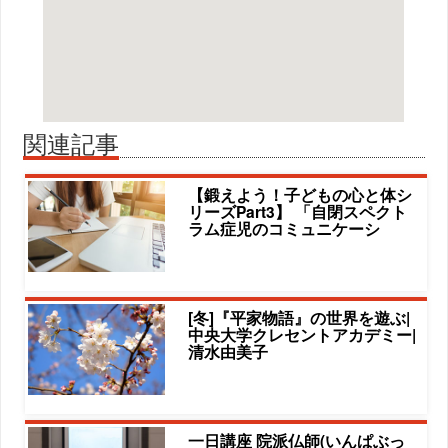
関連記事
【鍛えよう！子どもの心と体シ
リーズPart3】 「自閉スペクト
ラム症児のコミュニケーシ
[冬]『平家物語』の世界を遊ぶ|
中央大学クレセントアカデミー|
清水由美子
一日講座 院派仏師(いんぱぶっ