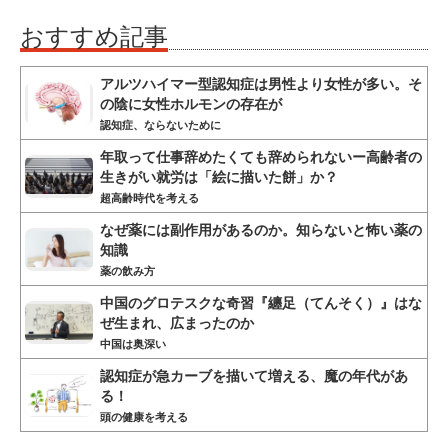
おすすめ記事
アルツハイマー型認知症は男性より女性が多い。そ
の陰に女性ホルモンの存在が
認知症、ならないために
年取って仕事辞めたくても辞められないー高齢者の
生きがい就労は「絵に描いた餅」か？
超高齢時代を考える
なぜ薬には副作用があるのか。知らないと怖い薬の
知識
薬の飲み方
中国のグロテスクな奇習『纏足（てんそく）』はな
ぜ生まれ、広まったのか
中国は奥深い
認知症が急カーブを描いて増える、魔の年代があ
る！
頭の健康を考える