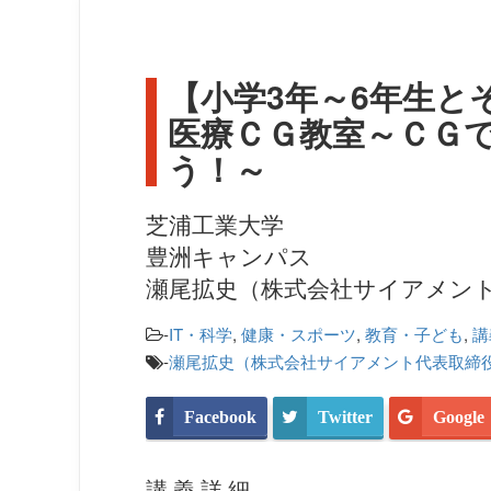
【小学3年～6年生と
医療ＣＧ教室～ＣＧ
う！～
芝浦工業大学
豊洲キャンパス
瀬尾拡史（株式会社サイアメン
-
IT・科学
,
健康・スポーツ
,
教育・子ども
,
講
-
瀬尾拡史（株式会社サイアメント代表取締
Facebook
Twitter
Google
講義詳細