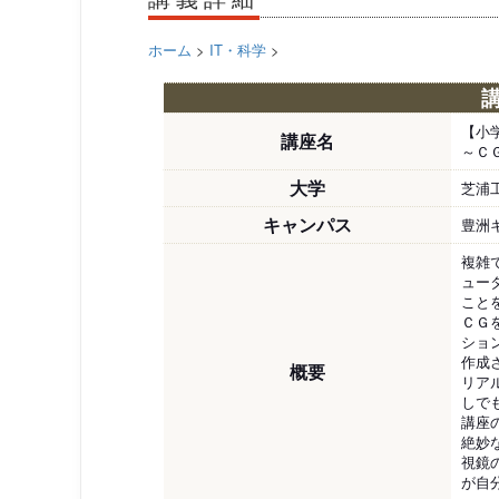
ホーム
>
IT・科学
>
【小
講座名
～Ｃ
大学
芝浦
キャンパス
豊洲
複雑
ュー
こと
ＣＧ
ショ
作成
概要
リア
しで
講座
絶妙
視鏡
が自