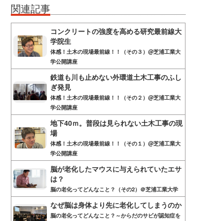
関連記事
コンクリートの強度を高める研究最前線大
学院生
体感！土木の現場最前線！！（その３）@芝浦工業大
学公開講座
鉄道も川も止めない外環道土木工事のふし
ぎ発見
体感！土木の現場最前線！！（その２）@芝浦工業大
学公開講座
地下40ｍ。普段は見られない土木工事の現
場
体感！土木の現場最前線！！（その１）@芝浦工業大
学公開講座
脳が老化したマウスに与えられていたエサ
は？
脳の老化ってどんなこと？（その2）＠芝浦工業大学
なぜ脳は身体より先に老化してしまうのか
脳の老化ってどんなこと？～からだのサビが認知症を