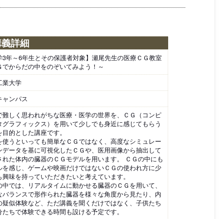
講義詳細
学3年～6年生とその保護者対象】瀬尾先生の医療ＣＧ教室
Ｇでからだの中をのぞいてみよう！～
工業大学
キャンパス
で難しく思われがちな医療・医学の世界を、ＣＧ（コンピ
タグラフィックス）を用いて少しでも身近に感じてもらう
を目的とした講座です。
を使うといっても簡単なＣＧではなく、高度なシミュレー
ンデータを基に可視化したＣＧや、医用画像から抽出して
された体内の臓器のＣＧモデルを用います。 ＣＧの中にも
ルを感じ、ゲームや映画だけではないＣＧの使われ方に少
も興味を持っていただきたいと考えています。
の中では、リアルタイムに動かせる臓器のＣＧを用いて、
なバランスで形作られた臓器を様々な角度から見たり、内
の疑似体験など、ただ講義を聞くだけではなく、子供たち
分たちで体験できる時間も設ける予定です。