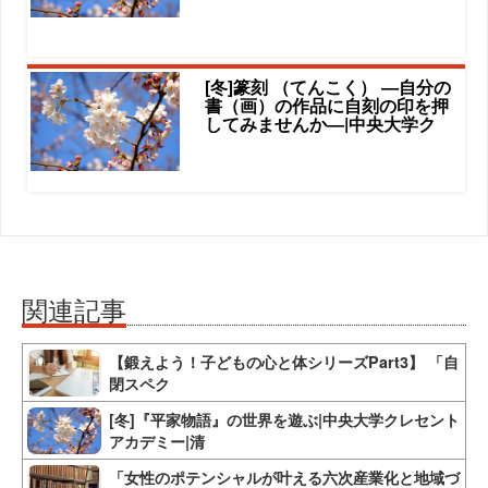
[冬]篆刻 （てんこく） ―自分の
書（画）の作品に自刻の印を押
してみませんか―|中央大学ク
関連記事
【鍛えよう！子どもの心と体シリーズPart3】 「自
閉スペク
[冬]『平家物語』の世界を遊ぶ|中央大学クレセント
アカデミー|清
「女性のポテンシャルが叶える六次産業化と地域づ