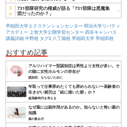
731部隊研究の権威が語る「731部隊は悪魔集
5
団だったのか？」
早稲田大学エクステンションセンター
明治大学リバティ
アカデミー
上智大学公開学習センター
四谷キャンパス
講義詳細
中野校
タグ2
八丁堀校
早稲田大学
早稲田校
おすすめ記事
アルツハイマー型認知症は男性より女性が多い。そ
の陰に女性ホルモンの存在が
認知症、ならないために
年取って仕事辞めたくても辞められないー高齢者の
生きがい就労は「絵に描いた餅」か？
超高齢時代を考える
なぜ薬には副作用があるのか。知らないと怖い薬の
知識
薬の飲み方