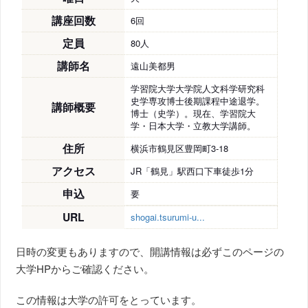
講座回数
6回
定員
80人
講師名
遠山美都男
学習院大学大学院人文科学研究科
史学専攻博士後期課程中途退学。
講師概要
博士（史学）。現在、学習院大
学・日本大学・立教大学講師。
住所
横浜市鶴見区豊岡町3-18
アクセス
JR「鶴見」駅西口下車徒歩1分
申込
要
URL
shogai.tsurumi-u...
日時の変更もありますので、開講情報は必ずこのページの
大学HPからご確認ください。
この情報は大学の許可をとっています。