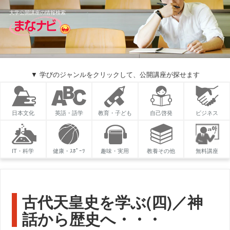
大学公開講座の情報検索
▼ 学びのジャンルをクリックして、公開講座が探せます
日本文化
英語・語学
教育・子ども
自己啓発
ビジネス
IT・科学
健康・ｽﾎﾟｰﾂ
趣味・実用
教養その他
無料講座
古代天皇史を学ぶ(四)／神
話から歴史へ・・・