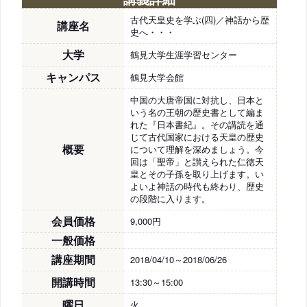
古代天皇史を学ぶ(四)／神話から歴
講座名
史へ・・・
大学
鶴見大学生涯学習センター
キャンパス
鶴見大学会館
中国の大唐帝国に対抗し、日本と
いう名の王朝の歴史書として編ま
れた『日本書紀』。その講読を通
じて古代国家における天皇の歴史
概要
について理解を深めましょう。今
回は「聖帝」と讃えられた仁徳天
皇とその子孫を取り上げます。い
よいよ神話の時代も終わり、歴史
の段階に入ります。
会員価格
9,000円
一般価格
講座期間
2018/04/10～2018/06/26
開講時間
13:30～15:00
曜日
火