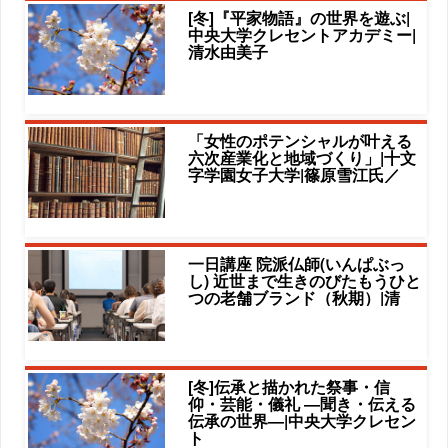
[冬]『平家物語』の世界を遊ぶ|
中央大学クレセントアカデミー|
清水由美子
「女性のポテンシャルが叶える
六次産業化と地域づくり」|十文
字学園女子大学|篠原雪江氏／
一日講座 院派仏師(いんぱぶっ
し) 近世まで生きのびたもうひと
つの老舗ブランド（秋期）|清
[冬]伝承と描かれた祭事・信
仰・芸能・儀礼 ―聞き・伝える
伝承の世界―|中央大学クレセン
ト