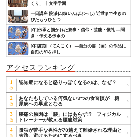
くり」|十文字学園
一日講座 院派仏師(いんぱぶっし) 近世まで生きの
びたもうひとつ
[冬]伝承と描かれた祭事・信仰・芸能・儀礼 ―聞
き・伝える伝承の
[冬]篆刻 （てんこく） ―自分の書（画）の作品に
自刻の印を押し
アクセスランキング
認知症になると怒りっぽくなるのは、なぜ？
1
あなたもしている何気ない3つの食習慣が 糖
2
尿病への早道となる
腰痛の原因は「腰」にはあらず!? フィジカル
3
トレーナーが教える腰痛対策
孤独が苦手な男性が70越えて離婚される理由と
4
末路。避けるためにするべき