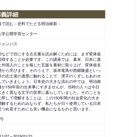
講義詳細
書で読む－史料でたどる明治維新－
大学公開学習センター
キャンパス
館などで目にする古文書を読み解くためには、まず変体仮
習得することが必要です。この講座では、幕末、日本に渡
た外国人のことを報じた瓦版を素材に取り上げ、変体仮名
礎から学びます。そのうえで、坂本竜馬や西郷隆盛といっ
新の志士達の遺墨に触れることで、漢字のくずしもあわせ
んでいきましょう。日本史の大きな流れの中では、明治維
僅か150年前の出来事にすぎませんが、当時の人々は今日
大きく異なる文字の世界に暮らしていました。そのことを
に即して理解することは、この150年間の社会変化の大き
理解するためのみならず、私たちが日々使用している日本
見つめ直すためにも良い機会になるものと思います。
0円
11/07～2019/01/21