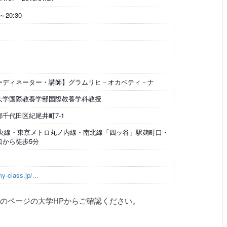
0～20:30
ーディネーター・講師】グラムリヒ－オカベティ－ナ
大学国際教養学部国際教養学科教授
都千代田区紀尾井町7-1
中央線・東京メトロ丸ノ内線・南北線「四ッ谷」駅麹町口・
口から徒歩5分
y-class.jp/...
のページの大学HPからご確認ください。