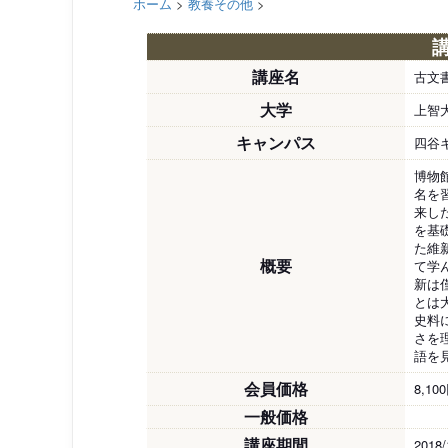
ホーム
>
教養その他
>
講座名
古文
大学
上智
キャンパス
四谷
博物
名を
来し
を基
た維
概要
て学
新は
とは
史料
さを
語を
会員価格
8,10
一般価格
講座期間
2018/