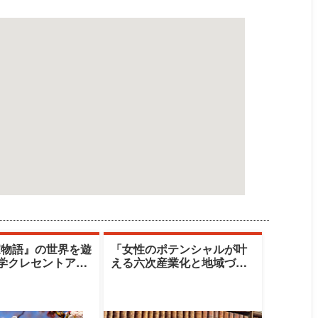
家物語』の世界を遊
「女性のポテンシャルが叶
大学クレセントアカ
える六次産業化と地域づく
清水由美子
り」|十文字学園女子大学|篠
原雪江氏／