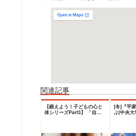
関連記事
【鍛えよう！子どもの心と
[冬]『平
体シリーズPart3】 「自閉
ぶ|中央
スペクトラム症児のコミュ
デミー|
ニケーシ