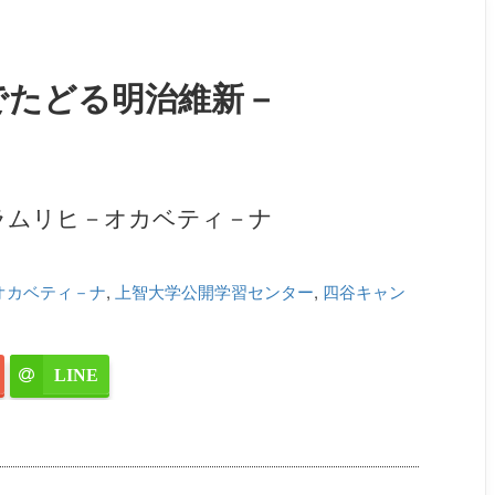
でたどる明治維新－
ラムリヒ－オカベティ－ナ
オカベティ－ナ
,
上智大学公開学習センター
,
四谷キャン
LINE