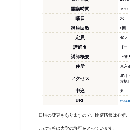
開講時間
19:0
曜日
水
講座回数
3回
定員
40人
講師名
【コ
講師概要
上智
住所
東京
JR
アクセス
赤坂
申込
要
URL
web.m
日時の変更もありますので、開講情報は必ずこ
この情報は大学の許可をとっています。