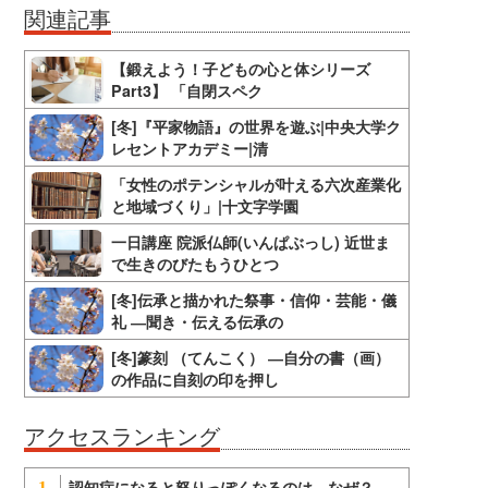
関連記事
【鍛えよう！子どもの心と体シリーズ
Part3】 「自閉スペク
[冬]『平家物語』の世界を遊ぶ|中央大学ク
レセントアカデミー|清
「女性のポテンシャルが叶える六次産業化
と地域づくり」|十文字学園
一日講座 院派仏師(いんぱぶっし) 近世ま
で生きのびたもうひとつ
[冬]伝承と描かれた祭事・信仰・芸能・儀
礼 ―聞き・伝える伝承の
[冬]篆刻 （てんこく） ―自分の書（画）
の作品に自刻の印を押し
アクセスランキング
認知症になると怒りっぽくなるのは、なぜ？
1