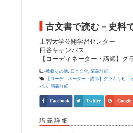
古文書で読む－史料
上智大学公開学習センター
四谷キャンパス
【コーディネーター・講師】グ
-
教養その他
,
日本文化
,
講義詳細
-
【コーディネーター・講師】グラムリヒ－
パス
,
講義詳細
Facebook
Twitter
Google
講義詳細