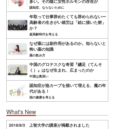
多い。その陰に女性ホルモンの存在が
認知症、ならないために
年取って仕事辞めたくても辞められないー
高齢者の生きがい就労は「絵に描いた餅」
か？
超高齢時代を考える
なぜ薬には副作用があるのか。知らないと
怖い薬の知識
薬の飲み方
中国のグロテスクな奇習『纏足（てんそ
く）』はなぜ生まれ、広まったのか
中国は奥深い
認知症が急カーブを描いて増える、魔の年
代がある！
頭の健康を考える
What's New
2018/8/3 上智大学の講座が掲載されました