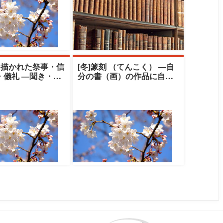
と描かれた祭事・信
[冬]篆刻 （てんこく） ―自
・儀礼 ―聞き・伝
分の書（画）の作品に自刻
の世界―|中央大学
の印を押してみませんか―|
ト
中央大学ク