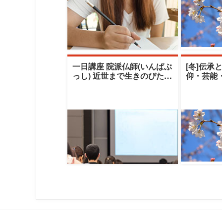
一日講座 院派仏師(いんぱぶ
[冬]伝承
っし) 近世まで生きのびたも
仰・芸能
うひとつの老舗ブランド
える伝承
（秋期）|清
クレセン