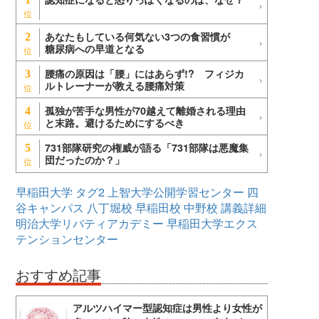
あなたもしている何気ない3つの食習慣が
2
糖尿病への早道となる
腰痛の原因は「腰」にはあらず!? フィジカ
3
ルトレーナーが教える腰痛対策
孤独が苦手な男性が70越えて離婚される理由
4
と末路。避けるためにするべき
731部隊研究の権威が語る「731部隊は悪魔集
5
団だったのか？」
早稲田大学
タグ2
上智大学公開学習センター
四
谷キャンパス
八丁堀校
早稲田校
中野校
講義詳細
明治大学リバティアカデミー
早稲田大学エクス
テンションセンター
おすすめ記事
アルツハイマー型認知症は男性より女性が