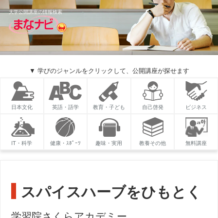
大学公開講座の情報検索
▼ 学びのジャンルをクリックして、公開講座が探せます
日本文化
英語・語学
教育・子ども
自己啓発
ビジネス
IT・科学
健康・ｽﾎﾟｰﾂ
趣味・実用
教養その他
無料講座
スパイスハーブをひもとく
学習院さくらアカデミー