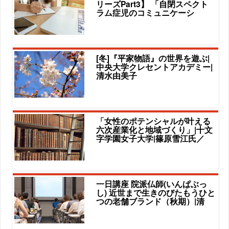
リーズPart3】 「自閉スペクト
ラム症児のコミュニケーシ
[冬]『平家物語』の世界を遊ぶ|
中央大学クレセントアカデミー|
清水由美子
「女性のポテンシャルが叶える
六次産業化と地域づくり」|十文
字学園女子大学|篠原雪江氏／
一日講座 院派仏師(いんぱぶっ
し) 近世まで生きのびたもうひと
つの老舗ブランド（秋期）|清