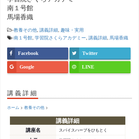
南１号館
馬場香織
-
教養その他
,
講義詳細
,
趣味・実用
-
南１号館
,
学習院さくらアカデミー
,
講義詳細
,
馬場香織
Facebook
Twitter
Google
LINE
講義詳細
ホーム
>
教養その他
>
講義詳細
講座名
スパイスハーブをひもとく