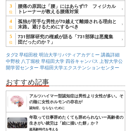
腰痛の原因は「腰」にはあらず!? フィジカル
3
トレーナーが教える腰痛対策
孤独が苦手な男性が70越えて離婚される理由と
4
末路。避けるためにするべき
731部隊研究の権威が語る「731部隊は悪魔集
5
団だったのか？」
タグ2
早稲田校
明治大学リバティアカデミー
講義詳細
中野校
八丁堀校
早稲田大学
四谷キャンパス
上智大学公
開学習センター
早稲田大学エクステンションセンター
おすすめ記事
アルツハイマー型認知症は男性より女性が多い。そ
の陰に女性ホルモンの存在が
認知症、ならないために
年取って仕事辞めたくても辞められないー高齢者の
生きがい就労は「絵に描いた餅」か？
超高齢時代を考える