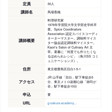
定員
30人
講師名
馬場香織
料理研究家
1976年学習院大学文学部史学科卒
業。Spice Coordinators
Association 認定スパイスコーディ
ネーターマスター。調味料マイス
講師概要
ター協会認定調味料マイスター。
Kaori’s Salon of Culinary Art 主
宰。著書に「何度でも作りたくな
るほめられレシピ」（角川SS コミ
ュニケーションズ）。
住所
東京都豊島区目白1-5-1
JR 山手線「目白」駅下車徒歩5
アクセス
分、東京メトロ副都心線「雑司が
谷」駅下車徒歩10分
申込
要
URL
g-sakura-academy...