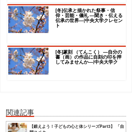
[冬]伝承と描かれた祭事・信
仰・芸能・儀礼 ―聞き・伝える
伝承の世界―|中央大学クレセン
ト
[冬]篆刻 （てんこく） ―自分の
書（画）の作品に自刻の印を押
してみませんか―|中央大学ク
関連記事
【鍛えよう！子どもの心と体シリーズPart3】 「自