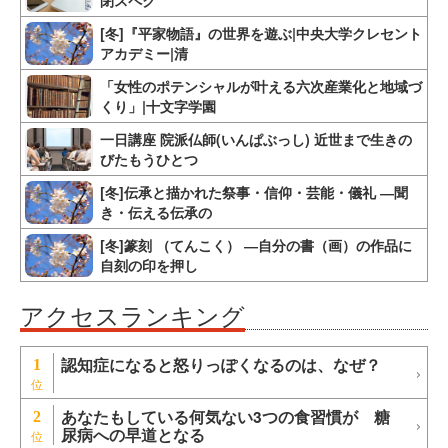
閉スペク
[冬]『平家物語』の世界を遊ぶ|中央大学クレセント
アカデミー|清
「女性のポテンシャルが叶える六次産業化と地域づ
くり」|十文字学園
一日講座 院派仏師(いんぱぶっし) 近世まで生きの
びたもうひとつ
[冬]伝承と描かれた祭事・信仰・芸能・儀礼 ―聞
き・伝える伝承の
[冬]篆刻 （てんこく） ―自分の書（画）の作品に
自刻の印を押し
アクセスランキング
認知症になると怒りっぽくなるのは、なぜ？
1
あなたもしている何気ない3つの食習慣が 糖
2
尿病への早道となる