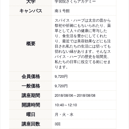
大学
学習院さくらアカデミー
キャンパス
南１号館
スパイス・ハーブは太古の昔から
祭祀や祈祷にもちいられたり、薬
草として人々の健康に寄与した
り、食生活を豊かにしてくれた
り、最近では美容効果などにも注
概要
目され私たちの生活には切っても
切れない縁があります。そんなス
パイス・ハーブの歴史を垣間見、
私たちの日常に役立てる術にせま
ります。
会員価格
9,720円
一般価格
9,720円
講座期間
2018/08/06～2018/08/08
開講時間
10:40～12:10
曜日
月・火・水
講座回数
3回