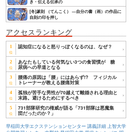
き・伝える伝承の
[冬]篆刻 （てんこく） ―自分の書（画）の作品に
自刻の印を押し
アクセスランキング
認知症になると怒りっぽくなるのは、なぜ？
1
あなたもしている何気ない3つの食習慣が 糖
2
尿病への早道となる
腰痛の原因は「腰」にはあらず!? フィジカル
3
トレーナーが教える腰痛対策
孤独が苦手な男性が70越えて離婚される理由と
4
末路。避けるためにするべき
731部隊研究の権威が語る「731部隊は悪魔集
5
団だったのか？」
早稲田大学エクステンションセンター
講義詳細
上智大学