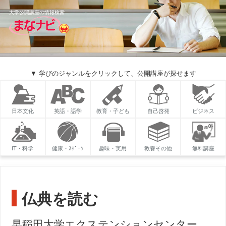
大学公開講座の情報検索
▼ 学びのジャンルをクリックして、公開講座が探せます
日本文化
英語・語学
教育・子ども
自己啓発
ビジネス
IT・科学
健康・ｽﾎﾟｰﾂ
趣味・実用
教養その他
無料講座
仏典を読む
早稲田大学エクステンションセンター