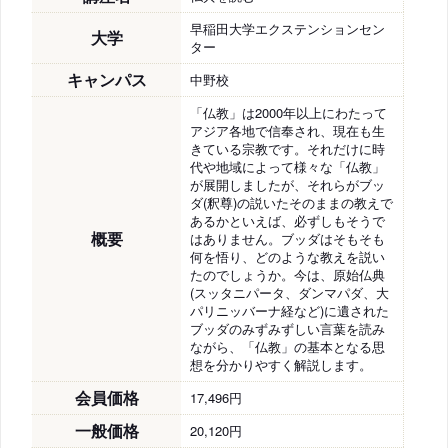
早稲田大学エクステンションセン
大学
ター
キャンパス
中野校
「仏教」は2000年以上にわたって
アジア各地で信奉され、現在も生
きている宗教です。それだけに時
代や地域によって様々な「仏教」
が展開しましたが、それらがブッ
ダ(釈尊)の説いたそのままの教えで
あるかといえば、必ずしもそうで
概要
はありません。ブッダはそもそも
何を悟り、どのような教えを説い
たのでしょうか。今は、原始仏典
(スッタニパータ、ダンマパダ、大
パリニッバーナ経など)に遺された
ブッダのみずみずしい言葉を読み
ながら、「仏教」の基本となる思
想を分かりやすく解説します。
会員価格
17,496円
一般価格
20,120円