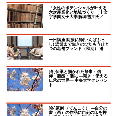
「女性のポテンシャルが叶える
六次産業化と地域づくり」|十文
字学園女子大学|篠原雪江氏／
一日講座 院派仏師(いんぱぶっ
し) 近世まで生きのびたもうひと
つの老舗ブランド（秋期）|清
[冬]伝承と描かれた祭事・信
仰・芸能・儀礼 ―聞き・伝える
伝承の世界―|中央大学クレセン
ト
[冬]篆刻 （てんこく） ―自分の
書（画）の作品に自刻の印を押