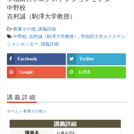
中野校
吉村誠（駒澤大学教授）
-
教養その他
,
講義詳細
-
中野校
,
吉村誠（駒澤大学教授）
,
早稲田大学エクステン
ションセンター
,
講義詳細
Facebook
Twitter
Google
LINE
講義詳細
ホーム
>
教養その他
>
講義詳細
講座名
仏典を読む