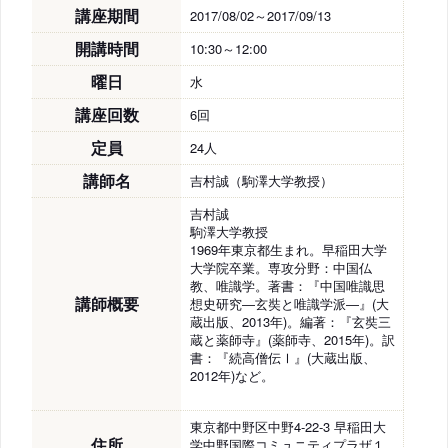
講座期間
2017/08/02～2017/09/13
開講時間
10:30～12:00
曜日
水
講座回数
6回
定員
24人
講師名
吉村誠（駒澤大学教授）
吉村誠
駒澤大学教授
1969年東京都生まれ。早稲田大学
大学院卒業。専攻分野：中国仏
教、唯識学。著書：『中国唯識思
講師概要
想史研究―玄奘と唯識学派―』(大
蔵出版、2013年)。編著：『玄奘三
蔵と薬師寺』(薬師寺、2015年)。訳
書：『続高僧伝Ⅰ』(大蔵出版、
2012年)など。
東京都中野区中野4-22-3 早稲田大
住所
学中野国際コミュニティプラザ１