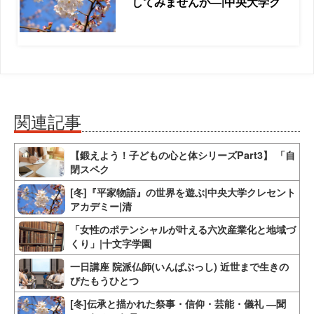
してみませんか―|中央大学ク
関連記事
【鍛えよう！子どもの心と体シリーズPart3】 「自
閉スペク
[冬]『平家物語』の世界を遊ぶ|中央大学クレセント
アカデミー|清
「女性のポテンシャルが叶える六次産業化と地域づ
くり」|十文字学園
一日講座 院派仏師(いんぱぶっし) 近世まで生きの
びたもうひとつ
[冬]伝承と描かれた祭事・信仰・芸能・儀礼 ―聞