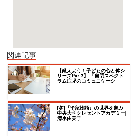
関連記事
【鍛えよう！子どもの心と体シ
リーズPart3】 「自閉スペクト
ラム症児のコミュニケーシ
[冬]『平家物語』の世界を遊ぶ|
中央大学クレセントアカデミー|
清水由美子