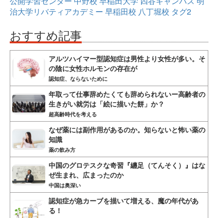
公開学習センター
中野校
早稲田大学
四谷キャンパス
明
治大学リバティアカデミー
早稲田校
八丁堀校
タグ2
おすすめ記事
アルツハイマー型認知症は男性より女性が多い。そ
の陰に女性ホルモンの存在が
認知症、ならないために
年取って仕事辞めたくても辞められないー高齢者の
生きがい就労は「絵に描いた餅」か？
超高齢時代を考える
なぜ薬には副作用があるのか。知らないと怖い薬の
知識
薬の飲み方
中国のグロテスクな奇習『纏足（てんそく）』はな
ぜ生まれ、広まったのか
中国は奥深い
認知症が急カーブを描いて増える、魔の年代があ
る！