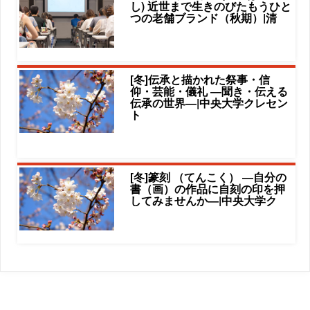
し) 近世まで生きのびたもうひと
つの老舗ブランド（秋期）|清
[冬]伝承と描かれた祭事・信
仰・芸能・儀礼 ―聞き・伝える
伝承の世界―|中央大学クレセン
ト
[冬]篆刻 （てんこく） ―自分の
書（画）の作品に自刻の印を押
してみませんか―|中央大学ク