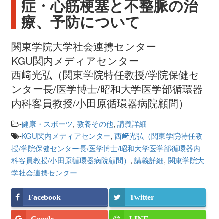
症・心筋梗塞と不整脈の治
療、予防について
関東学院大学社会連携センター
KGU関内メディアセンター
西﨑光弘（関東学院特任教授/学院保健セ
ンター長/医学博士/昭和大学医学部循環器
内科客員教授/小田原循環器病院顧問）
-
健康・スポーツ
,
教養その他
,
講義詳細
-
KGU関内メディアセンター
,
西﨑光弘（関東学院特任教
授/学院保健センター長/医学博士/昭和大学医学部循環器内
科客員教授/小田原循環器病院顧問）
,
講義詳細
,
関東学院大
学社会連携センター
Facebook
Twitter
Google
LINE