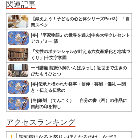
関連記事
【鍛えよう！子どもの心と体シリーズPart3】 「自
閉スペク
[冬]『平家物語』の世界を遊ぶ|中央大学クレセント
アカデミー|清
「女性のポテンシャルが叶える六次産業化と地域づ
くり」|十文字学園
一日講座 院派仏師(いんぱぶっし) 近世まで生きの
びたもうひとつ
[冬]伝承と描かれた祭事・信仰・芸能・儀礼 ―聞
き・伝える伝承の
[冬]篆刻 （てんこく） ―自分の書（画）の作品に
自刻の印を押し
アクセスランキング
認知症になると怒りっぽくなるのは、なぜ？
1