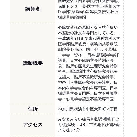
西﨑光弘（関東学院特任教授/学院
保健センター長/医学博士/昭和大学
講師名
医学部循環器内科客員教授/小田原
循環器病院顧問）
心臓突然死の原因となる狭心症や
不整脈の診療を専門としている。
平成29年3月まで東京医科歯科大学
医学部臨床教授・横浜南共済病院
副院長を務め、同年4月より現職。
［学会・資格］ 日本循環器学会評
議員、日本心臓病学会特別正会
講師概要
員、臨床心臓電気生理研究会特別
幹事、冠攣縮性狭心症研究会代表
世話人、臨床不整脈研究会幹事、
神奈川不整脈研究会代表幹事、日
本内科学会総合内科専門医、日本
循環器学会専門医、日本不整脈学
会・心電学会認定不整脈専門医
住所
神奈川県横浜市中区太田町２丁目
みなとみらい線馬車道駅5番出口よ
アクセス
り徒歩3分、JR・市営地下鉄関内駅
より徒歩5分