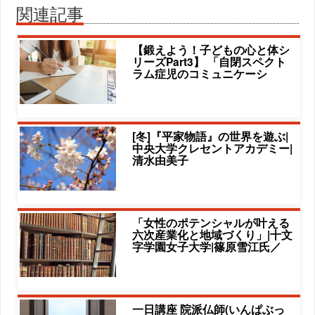
関連記事
【鍛えよう！子どもの心と体シ
リーズPart3】 「自閉スペクト
ラム症児のコミュニケーシ
[冬]『平家物語』の世界を遊ぶ|
中央大学クレセントアカデミー|
清水由美子
「女性のポテンシャルが叶える
六次産業化と地域づくり」|十文
字学園女子大学|篠原雪江氏／
一日講座 院派仏師(いんぱぶっ