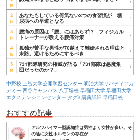
あなたもしている何気ない3つの食習慣が 糖
2
尿病への早道となる
腰痛の原因は「腰」にはあらず!? フィジカル
3
トレーナーが教える腰痛対策
孤独が苦手な男性が70越えて離婚される理由と
4
末路。避けるためにするべき
731部隊研究の権威が語る「731部隊は悪魔集
5
団だったのか？」
中野校
上智大学公開学習センター
明治大学リバティアカ
デミー
四谷キャンパス
八丁堀校
早稲田大学
早稲田大学
エクステンションセンター
タグ2
講義詳細
早稲田校
おすすめ記事
アルツハイマー型認知症は男性より女性が多い。そ
の陰に女性ホルモンの存在が