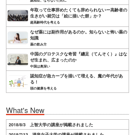
認知症、ならないために
年取って仕事辞めたくても辞められないー高齢者の
生きがい就労は「絵に描いた餅」か？
超高齢時代を考える
なぜ薬には副作用があるのか。知らないと怖い薬の
知識
薬の飲み方
中国のグロテスクな奇習『纏足（てんそく）』はな
ぜ生まれ、広まったのか
中国は奥深い
認知症が急カーブを描いて増える、魔の年代があ
る！
頭の健康を考える
What's New
2018/8/3 上智大学の講座が掲載されました
2018/7/13 清泉女子大学の講座が掲載されました