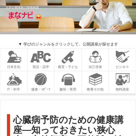
大学公開講座の情報検索
▼ 学びのジャンルをクリックして、公開講座が探せます
日本文化
英語・語学
教育・子ども
自己啓発
ビジネス
IT・科学
健康・ｽﾎﾟｰﾂ
趣味・実用
教養その他
無料講座
心臓病予防のための健康講
座―知っておきたい狭心