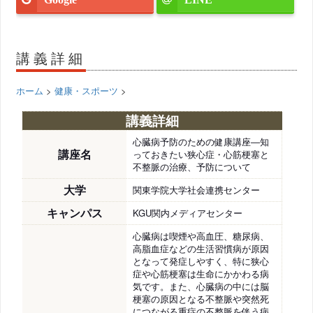
講義詳細
ホーム
>
健康・スポーツ
>
講義詳細
心臓病予防のための健康講座―知
講座名
っておきたい狭心症・心筋梗塞と
不整脈の治療、予防について
大学
関東学院大学社会連携センター
キャンパス
KGU関内メディアセンター
心臓病は喫煙や高血圧、糖尿病、
高脂血症などの生活習慣病が原因
となって発症しやすく、特に狭心
症や心筋梗塞は生命にかかわる病
気です。また、心臓病の中には脳
梗塞の原因となる不整脈や突然死
につながる重症の不整脈を伴う病