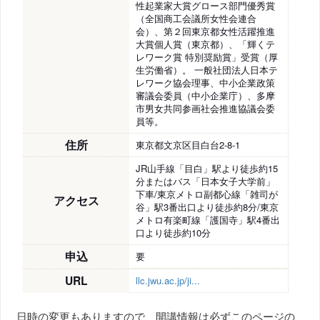
性起業家大賞グロース部門優秀賞
（全国商工会議所女性会連合
会）、第２回東京都女性活躍推進
大賞個人賞（東京都）、「輝くテ
レワーク賞 特別奨励賞」受賞（厚
生労働省）。 一般社団法人日本テ
レワーク協会理事、中小企業政策
審議会委員（中小企業庁）、多摩
市男女共同参画社会推進協議会委
員等。
住所
東京都文京区目白台2-8-1
JR山手線「目白」駅より徒歩約15
分またはバス「日本女子大学前」
下車/東京メトロ副都心線「雑司が
アクセス
谷」駅3番出口より徒歩約8分/東京
メトロ有楽町線「護国寺」駅4番出
口より徒歩約10分
申込
要
URL
llc.jwu.ac.jp/ji...
日時の変更もありますので、開講情報は必ずこのページの