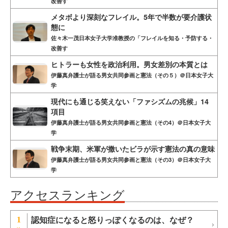
改善す
メタボより深刻なフレイル。5年で半数が要介護状
態に
佐々木一茂日本女子大学准教授の「フレイルを知る・予防する・
改善す
ヒトラーも女性を政治利用。男女差別の本質とは
伊藤真弁護士が語る男女共同参画と憲法（その５）＠日本女子大
学
現代にも通じる笑えない「ファシズムの兆候」14
項目
伊藤真弁護士が語る男女共同参画と憲法（その4）＠日本女子大
学
戦争末期、米軍が撒いたビラが示す憲法の真の意味
伊藤真弁護士が語る男女共同参画と憲法（その3）＠日本女子大
学
アクセスランキング
認知症になると怒りっぽくなるのは、なぜ？
1