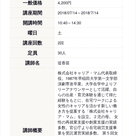
一般価格
4,200円
講座期間
2018/07/14～2018/7/14
開講時間
10:40～14:30
曜日
土
講座回数
2回
定員
30人
講師名
堤香苗
株式会社キャリア・マム代表取締
役。1987年早稲田大学第一文学部
演劇専攻卒業。大学在学中よりフ
リーアナウンサーとして活躍。自
らの出産・育児体験を通じて得た
経験をもとに、在宅ワークによる
女性のキャリアを活かす新しい働
き方を提案する「株式会社キャリ
ア・マム」を設立。２児の母。 女
性の再就業支援や創業支援の実績
多数。官公庁より在宅就労支援事
講師概要
業を受託運営実績多数。 第５回女