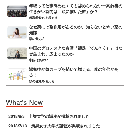
年取って仕事辞めたくても辞められないー高齢者の
生きがい就労は「絵に描いた餅」か？
超高齢時代を考える
なぜ薬には副作用があるのか。知らないと怖い薬の
知識
薬の飲み方
中国のグロテスクな奇習『纏足（てんそく）』はな
ぜ生まれ、広まったのか
中国は奥深い
認知症が急カーブを描いて増える、魔の年代があ
る！
頭の健康を考える
What's New
2018/8/3 上智大学の講座が掲載されました
2018/7/13 清泉女子大学の講座が掲載されました