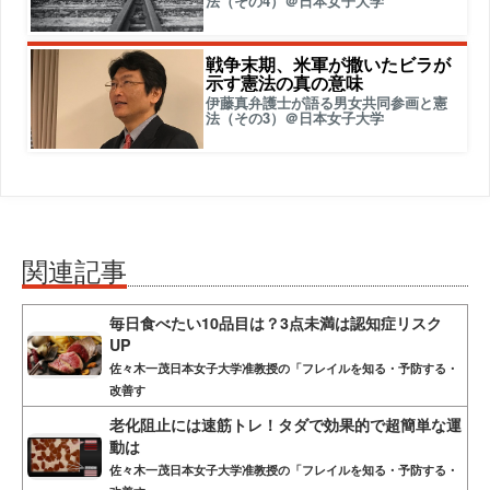
法（その4）＠日本女子大学
戦争末期、米軍が撒いたビラが
示す憲法の真の意味
伊藤真弁護士が語る男女共同参画と憲
法（その3）＠日本女子大学
関連記事
毎日食べたい10品目は？3点未満は認知症リスク
UP
佐々木一茂日本女子大学准教授の「フレイルを知る・予防する・
改善す
老化阻止には速筋トレ！タダで効果的で超簡単な運
動は
佐々木一茂日本女子大学准教授の「フレイルを知る・予防する・