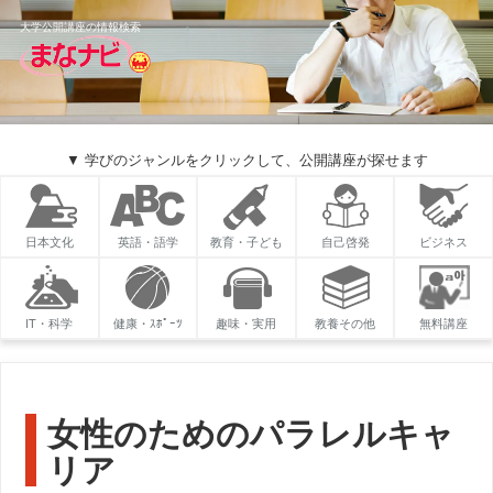
大学公開講座の情報検索
▼ 学びのジャンルをクリックして、公開講座が探せます
日本文化
英語・語学
教育・子ども
自己啓発
ビジネス
IT・科学
健康・ｽﾎﾟｰﾂ
趣味・実用
教養その他
無料講座
女性のためのパラレルキャ
リア