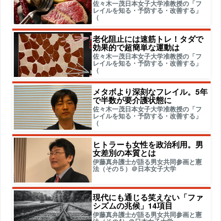
佐々木一茂日本女子大学准教授の「フ
レイルを知る・予防する・改善する」
（
老化阻止には速筋トレ！タダで
効果的で超簡単な運動は
佐々木一茂日本女子大学准教授の「フ
レイルを知る・予防する・改善する」
（
メタボより深刻なフレイル。5年
で半数が要介護状態に
佐々木一茂日本女子大学准教授の「フ
レイルを知る・予防する・改善する」
（
ヒトラーも女性を政治利用。男
女差別の本質とは
伊藤真弁護士が語る男女共同参画と憲
法（その５）＠日本女子大学
現代にも通じる笑えない「ファ
シズムの兆候」14項目
伊藤真弁護士が語る男女共同参画と憲