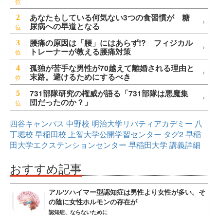
あなたもしている何気ない3つの食習慣が 糖
2
尿病への早道となる
腰痛の原因は「腰」にはあらず!? フィジカル
3
トレーナーが教える腰痛対策
孤独が苦手な男性が70越えて離婚される理由と
4
末路。避けるためにするべき
731部隊研究の権威が語る「731部隊は悪魔集
5
団だったのか？」
四谷キャンパス
中野校
明治大学リバティアカデミー
八
丁堀校
早稲田校
上智大学公開学習センター
タグ2
早稲
田大学エクステンションセンター
早稲田大学
講義詳細
おすすめ記事
アルツハイマー型認知症は男性より女性が多い。そ
の陰に女性ホルモンの存在が
認知症、ならないために