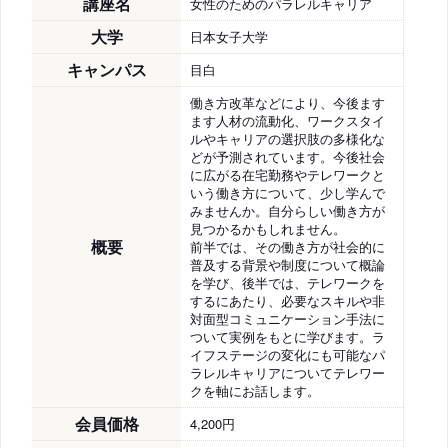
講座名
女性のためのパラレルキャリア
大学
日本女子大学
キャンパス
目白
働き方改革などにより、今後ます
ます人材の流動化、ワークスタイ
ルやキャリアの選択肢の多様化な
どが予測されています。今後社会
に広がる在宅勤務やテレワークと
いう働き方について、少し学んで
みませんか。自分らしい働き方が
見つかるかもしれません。
概要
前半では、その働き方が社会的に
普及する背景や制度について概論
を学び、後半では、テレワークを
するにあたり、必要なスキルや非
対面型コミュニケーション手法に
ついて実例をもとに学びます。ラ
イフステージの変化にも可能なパ
ラレルキャリアについてテレワー
クを軸にお話します。
会員価格
4,200円