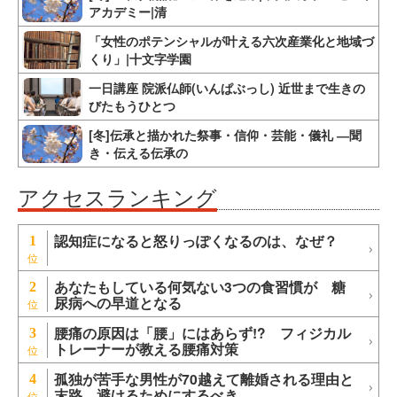
アカデミー|清
「女性のポテンシャルが叶える六次産業化と地域づ
くり」|十文字学園
一日講座 院派仏師(いんぱぶっし) 近世まで生きの
びたもうひとつ
[冬]伝承と描かれた祭事・信仰・芸能・儀礼 ―聞
き・伝える伝承の
アクセスランキング
認知症になると怒りっぽくなるのは、なぜ？
1
あなたもしている何気ない3つの食習慣が 糖
2
尿病への早道となる
腰痛の原因は「腰」にはあらず!? フィジカル
3
トレーナーが教える腰痛対策
孤独が苦手な男性が70越えて離婚される理由と
4
末路。避けるためにするべき