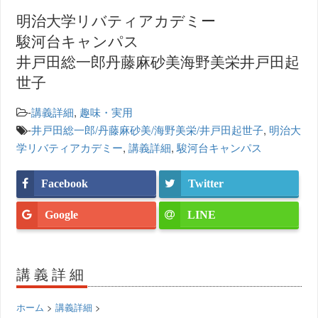
明治大学リバティアカデミー
駿河台キャンパス
井戸田総一郎丹藤麻砂美海野美栄井戸田起
世子
-
講義詳細
,
趣味・実用
-
井戸田総一郎/丹藤麻砂美/海野美栄/井戸田起世子
,
明治大
学リバティアカデミー
,
講義詳細
,
駿河台キャンパス
Facebook
Twitter
Google
LINE
講義詳細
ホーム
>
講義詳細
>