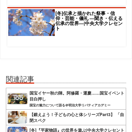
[冬]伝承と描かれた祭事・信
仰・芸能・儀礼 ―聞き・伝える
伝承の世界―|中央大学クレセン
ト
関連記事
国宝イヤー秋の陣。阿修羅・運慶……国宝イベント
目白押し
国宝の魅力について語る＠明治大学リバティアカデミー
【鍛えよう！子どもの心と体シリーズPart3】 「自
閉スペク
[冬]『平家物語』の世界を遊ぶ|中央大学クレセント