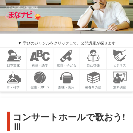
大学公開講座の情報検索
▼ 学びのジャンルをクリックして、公開講座が探せます
日本文化
英語・語学
教育・子ども
自己啓発
ビジネス
IT・科学
健康・ｽﾎﾟｰﾂ
趣味・実用
教養その他
無料講座
コンサートホールで歌おう!
Ⅲ