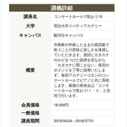
講義詳細
講座名
コンサートホールで歌おう!Ⅲ
大学
明治大学リバティアカデミー
キャンパス
駿河台キャンパス
作曲家が作曲したままの原語版で
歌うことの意味と楽しさを体感し
ていただきます。原語にカタカナ
のルビをつけた楽譜を見ながら
「カタカナに聞こえない」発音の
概要
ポイントを丁寧に指導いたしま
す。毎回アカデミーコモンのコン
サートホールでピアノと共に斉唱
します。最後の発表会は「コンサ
ートホールで歌おう!Ⅰ・Ⅱ」と合
同で行います。
会員価格
18,000円
一般価格
講座期間
2018/04/24～2018/07/31