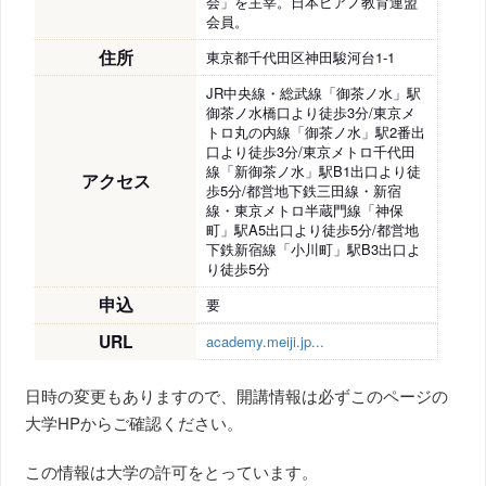
会」を主宰。日本ピアノ教育連盟
会員。
住所
東京都千代田区神田駿河台1-1
JR中央線・総武線「御茶ノ水」駅
御茶ノ水橋口より徒歩3分/東京メ
トロ丸の内線「御茶ノ水」駅2番出
口より徒歩3分/東京メトロ千代田
線「新御茶ノ水」駅B1出口より徒
アクセス
歩5分/都営地下鉄三田線・新宿
線・東京メトロ半蔵門線「神保
町」駅A5出口より徒歩5分/都営地
下鉄新宿線「小川町」駅B3出口よ
り徒歩5分
申込
要
URL
academy.meiji.jp...
日時の変更もありますので、開講情報は必ずこのページの
大学HPからご確認ください。
この情報は大学の許可をとっています。