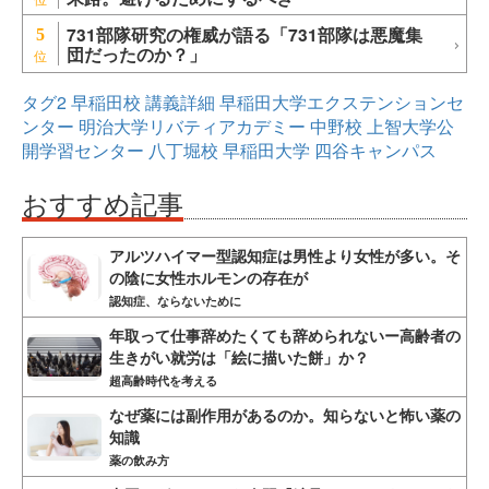
731部隊研究の権威が語る「731部隊は悪魔集
5
団だったのか？」
タグ2
早稲田校
講義詳細
早稲田大学エクステンションセ
ンター
明治大学リバティアカデミー
中野校
上智大学公
開学習センター
八丁堀校
早稲田大学
四谷キャンパス
おすすめ記事
アルツハイマー型認知症は男性より女性が多い。そ
の陰に女性ホルモンの存在が
認知症、ならないために
年取って仕事辞めたくても辞められないー高齢者の
生きがい就労は「絵に描いた餅」か？
超高齢時代を考える
なぜ薬には副作用があるのか。知らないと怖い薬の
知識
薬の飲み方