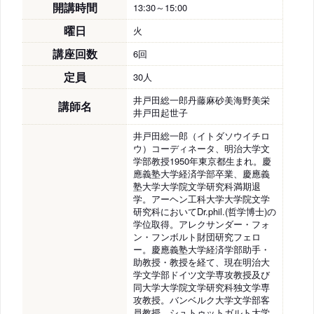
開講時間
13:30～15:00
曜日
火
講座回数
6回
定員
30人
井戸田総一郎丹藤麻砂美海野美栄
講師名
井戸田起世子
井戸田総一郎（イトダソウイチロ
ウ）コーディネータ、明治大学文
学部教授1950年東京都生まれ。慶
應義塾大学経済学部卒業、慶應義
塾大学大学院文学研究科満期退
学。アーヘン工科大学大学院文学
研究科においてDr.phil.(哲学博士)の
学位取得。アレクサンダー・フォ
ン・フンボルト財団研究フェロ
ー。慶應義塾大学経済学部助手・
助教授・教授を経て、現在明治大
学文学部ドイツ文学専攻教授及び
同大学大学院文学研究科独文学専
攻教授。バンベルク大学文学部客
員教授。シュトゥットガルト大学