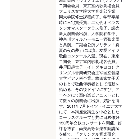
二期会会員、東京室内歌劇場会員
フェリス女学院大学音楽部卒業、
同大学院修士課程終了。学部卒業
時に三宅賞受賞。二期会オペラス
タジオマスタークラス修了。読売
新人演奏会出演。大学院在学中、
神奈川フィルハーモニー管弦楽団
と共演。二期会公演ブリテン「真
夏の夜の夢」に出演。友愛ドイツ
歌曲コンクール入選。現在、東京
二期会、東京室内歌劇場各会員。
井戸田起世子（イトダキヨコ）ク
リングル音楽研究会主宰国立音楽
大学ピアノ科卒業。故四家文子氏
のもとで歌曲伴奏者として活動を
始める。その後ドイツに学び、ア
ーヘンにて室内楽ピアニストとし
て数々の演奏会に出演。好評を博
す。2011年7月ドイツ・イエナ大学
にて、本講座受講生を中心とした
コーラスグループと共に日独修好
150周年交歓コンサートを開催、好
評を博す。尚美高等音楽学院講師
を経て、「クリングル音楽研究