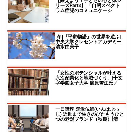
【鍛えよう！子どもの心と体シ
リーズPart3】 「自閉スペクト
ラム症児のコミュニケーシ
[冬]『平家物語』の世界を遊ぶ|
中央大学クレセントアカデミー|
清水由美子
「女性のポテンシャルが叶える
六次産業化と地域づくり」|十文
字学園女子大学|篠原雪江氏／
一日講座 院派仏師(いんぱぶっ
し) 近世まで生きのびたもうひと
つの老舗ブランド（秋期）|清