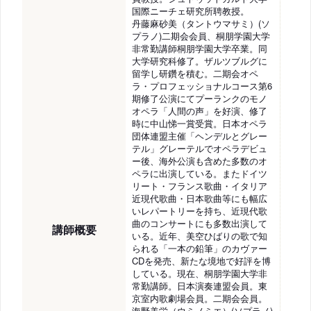
国際ニーチェ研究所聘教授。
丹藤麻砂美（タントウマサミ）(ソ
プラノ)二期会会員、桐朋学園大学
非常勤講師桐朋学園大学卒業。同
大学研究科修了。ザルツブルグに
留学し研鑽を積む。二期会オペ
ラ・プロフェッショナルコース第6
期修了公演にてプーランクのモノ
オペラ「人間の声」を好演、修了
時に中山悌一賞受賞。日本オペラ
団体連盟主催「ヘンデルとグレー
テル」グレーテルでオペラデビュ
ー後、海外公演も含めた多数のオ
ペラに出演している。またドイツ
リート・フランス歌曲・イタリア
近現代歌曲・日本歌曲等にも幅広
いレパートリーを持ち、近現代歌
曲のコンサートにも多数出演して
講師概要
いる。近年、美空ひばりの歌で知
られる「一本の鉛筆」のカヴァー
CDを発売、新たな境地で好評を博
している。現在、桐朋学園大学非
常勤講師。日本演奏連盟会員。東
京室内歌劇場会員。二期会会員。
海野美栄（ウミノミエ）(ソプラノ)