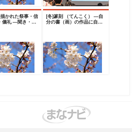
と描かれた祭事・信
[冬]篆刻 （てんこく） ―自
・儀礼 ―聞き・伝
分の書（画）の作品に自刻
の世界―|中央大学
の印を押してみませんか―|
ト
中央大学ク