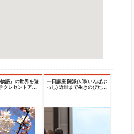
家物語』の世界を遊
一日講座 院派仏師(いんぱぶ
大学クレセントアカ
っし) 近世まで生きのびたも
清水由美子
うひとつの老舗ブランド
（秋期）|清