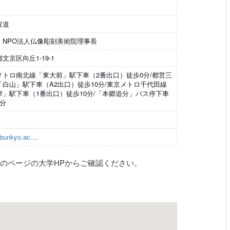
宣道
・NPO法人仏像彫刻美術院理事長
文京区向丘1-19-1
メトロ南北線「東大前」駅下車（2番出口）徒歩0分/都営三
「白山」駅下車（A2出口）徒歩10分/東京メトロ千代田線
津」駅下車（1番出口）徒歩10分/「本郷追分」バス停下車
0分
-bunkyo.ac....
のページの大学HPからご確認ください。