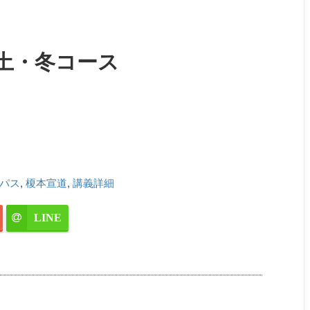
土・冬コース
パス
,
榎本宣道
,
講義詳細
LINE