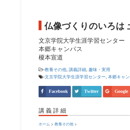
仏像づくりのいろは 
文京学院大学生涯学習センター
本郷キャンパス
榎本宣道
-
教養その他
,
講義詳細
,
趣味・実用
-
文京学院大学生涯学習センター
,
本郷キャン
Facebook
Twitter
Google
講義詳細
ホーム
>
教養その他
>