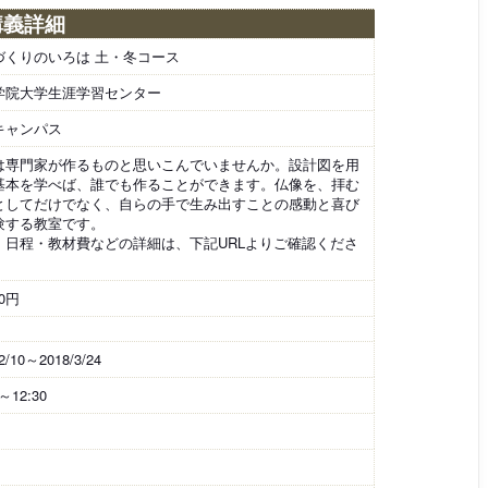
講義詳細
づくりのいろは 土・冬コース
学院大学生涯学習センター
キャンパス
は専門家が作るものと思いこんでいませんか。設計図を用
基本を学べば、誰でも作ることができます。仏像を、拝む
としてだけでなく、自らの手で生み出すことの感動と喜び
験する教室です。
・日程・教材費などの詳細は、下記URLよりご確認くださ
00円
2/10～2018/3/24
0～12:30