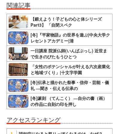
関連記事
【鍛えよう！子どもの心と体シリーズ
Part3】 「自閉スペク
[冬]『平家物語』の世界を遊ぶ|中央大学ク
レセントアカデミー|清
一日講座 院派仏師(いんぱぶっし) 近世ま
で生きのびたもうひとつ
「女性のポテンシャルが叶える六次産業化
と地域づくり」|十文字学園
[冬]伝承と描かれた祭事・信仰・芸能・儀
礼 ―聞き・伝える伝承の
[冬]篆刻 （てんこく） ―自分の書（画）
の作品に自刻の印を押し
アクセスランキング
認知症になると怒りっぽくなるのは、なぜ？
1