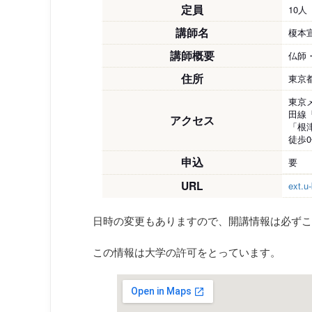
定員
10人
講師名
榎本
講師概要
仏師
住所
東京都
東京
田線
アクセス
「根
徒歩
申込
要
URL
ext.u
日時の変更もありますので、開講情報は必ずこ
この情報は大学の許可をとっています。