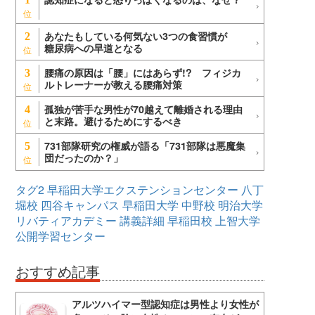
あなたもしている何気ない3つの食習慣が
2
糖尿病への早道となる
腰痛の原因は「腰」にはあらず!? フィジカ
3
ルトレーナーが教える腰痛対策
孤独が苦手な男性が70越えて離婚される理由
4
と末路。避けるためにするべき
731部隊研究の権威が語る「731部隊は悪魔集
5
団だったのか？」
タグ2
早稲田大学エクステンションセンター
八丁
堀校
四谷キャンパス
早稲田大学
中野校
明治大学
リバティアカデミー
講義詳細
早稲田校
上智大学
公開学習センター
おすすめ記事
アルツハイマー型認知症は男性より女性が