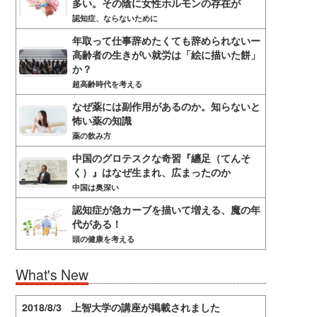
多い。その陰に女性ホルモンの存在が
認知症、ならないために
年取って仕事辞めたくても辞められないー
高齢者の生きがい就労は「絵に描いた餅」
か？
超高齢時代を考える
なぜ薬には副作用があるのか。知らないと
怖い薬の知識
薬の飲み方
中国のグロテスクな奇習『纏足（てんそ
く）』はなぜ生まれ、広まったのか
中国は奥深い
認知症が急カーブを描いて増える、魔の年
代がある！
頭の健康を考える
What's New
2018/8/3 上智大学の講座が掲載されました