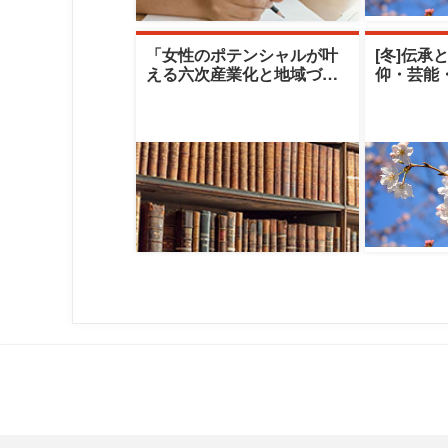
「女性のポテンシャルが叶
[冬]伝承
える六次産業化と地域づく
仰・芸能
り」|十文字学園女子大学|篠
える伝承
原雪江氏／
クレセン