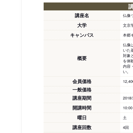
講座名
仏像
大学
文京
キャンパス
本郷
仏像
いた
対象
概要
を体
内容
い。
会員価格
12,4
一般価格
講座期間
2018/
開講時間
10:0
曜日
土
講座回数
4回