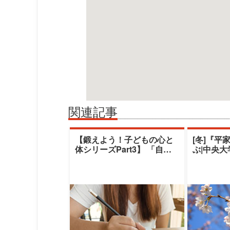
関連記事
【鍛えよう！子どもの心と
[冬]『平
体シリーズPart3】 「自閉
ぶ|中央
スペクトラム症児のコミュ
デミー|
ニケーシ