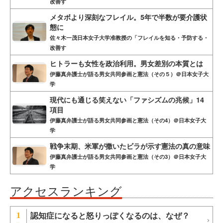
改善す
メタボより深刻なフレイル。5年で半数が要介護状
態に
佐々木一茂日本女子大学准教授の「フレイルを知る・予防する・
改善す
ヒトラーも女性を政治利用。男女差別の本質とは
伊藤真弁護士が語る男女共同参画と憲法（その５）＠日本女子大
学
現代にも通じる笑えない「ファシズムの兆候」14
項目
伊藤真弁護士が語る男女共同参画と憲法（その4）＠日本女子大
学
戦争末期、米軍が撒いたビラが示す憲法の真の意味
伊藤真弁護士が語る男女共同参画と憲法（その3）＠日本女子大
学
アクセスランキング
認知症になると怒りっぽくなるのは、なぜ？
1