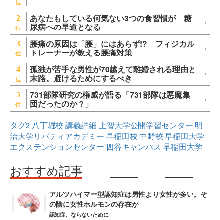
あなたもしている何気ない3つの食習慣が 糖
2
尿病への早道となる
腰痛の原因は「腰」にはあらず!? フィジカル
3
トレーナーが教える腰痛対策
孤独が苦手な男性が70越えて離婚される理由と
4
末路。避けるためにするべき
731部隊研究の権威が語る「731部隊は悪魔集
5
団だったのか？」
タグ2
八丁堀校
講義詳細
上智大学公開学習センター
明
治大学リバティアカデミー
早稲田校
中野校
早稲田大学
エクステンションセンター
四谷キャンパス
早稲田大学
おすすめ記事
アルツハイマー型認知症は男性より女性が多い。そ
の陰に女性ホルモンの存在が
認知症、ならないために