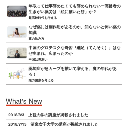
年取って仕事辞めたくても辞められないー高齢者の
生きがい就労は「絵に描いた餅」か？
超高齢時代を考える
なぜ薬には副作用があるのか。知らないと怖い薬の
知識
薬の飲み方
中国のグロテスクな奇習『纏足（てんそく）』はな
ぜ生まれ、広まったのか
中国は奥深い
認知症が急カーブを描いて増える、魔の年代があ
る！
頭の健康を考える
What's New
2018/8/3 上智大学の講座が掲載されました
2018/7/13 清泉女子大学の講座が掲載されました