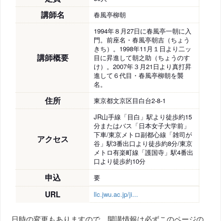
講師名
春風亭柳朝
1994年８月27日に春風亭一朝に入
門。前座名・春風亭朝吉（ちょう
きち）。1998年11月１日より二ッ
講師概要
目に昇進して朝之助（ちょうのす
け）。2007年３月21日より真打昇
進して６代目・春風亭柳朝を襲
名。
住所
東京都文京区目白台2-8-1
JR山手線「目白」駅より徒歩約15
分またはバス「日本女子大学前」
下車/東京メトロ副都心線「雑司が
アクセス
谷」駅3番出口より徒歩約8分/東京
メトロ有楽町線「護国寺」駅4番出
口より徒歩約10分
申込
要
URL
llc.jwu.ac.jp/ji...
日時の変更もありますので、開講情報は必ずこのページの