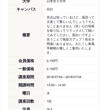
大学
日本女子大学
キャンパス
目白
笑点は知っているけど…落語って
古臭くて難しいんでしょう？そん
なことありません（笑）心の垣根
を取り払ってリラックスして聴い
概要
てみてください。面白いですよ～
笑うことで免疫力アップ！長生き
間違いありません。わたくし春風
亭柳朝が優しくご案内いたしま
す。
会員価格
2,100円
一般価格
2,100円
講座期間
2018/07/04～2018/07/04
開講時間
13:00～14:30
曜日
水
講座回数
1回
定員
30人