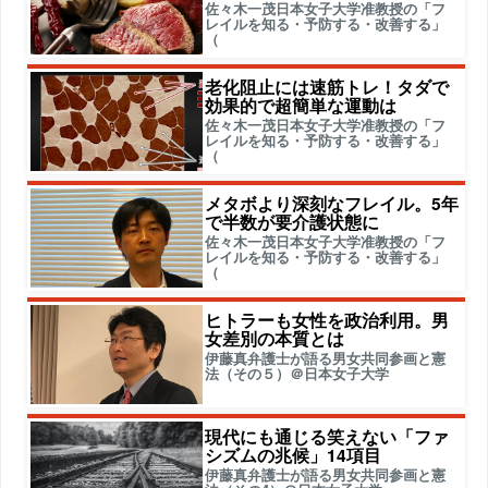
佐々木一茂日本女子大学准教授の「フ
レイルを知る・予防する・改善する」
（
老化阻止には速筋トレ！タダで
効果的で超簡単な運動は
佐々木一茂日本女子大学准教授の「フ
レイルを知る・予防する・改善する」
（
メタボより深刻なフレイル。5年
で半数が要介護状態に
佐々木一茂日本女子大学准教授の「フ
レイルを知る・予防する・改善する」
（
ヒトラーも女性を政治利用。男
女差別の本質とは
伊藤真弁護士が語る男女共同参画と憲
法（その５）＠日本女子大学
現代にも通じる笑えない「ファ
シズムの兆候」14項目
伊藤真弁護士が語る男女共同参画と憲