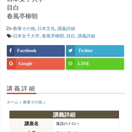
目白
春風亭柳朝
-
教養その他
,
日本文化
,
講義詳細
-
日本女子大学
,
春風亭柳朝
,
目白
,
講義詳細
Facebook
Twitter
Google
LINE
講義詳細
ホーム
>
教養その他
>
講義詳細
講座名
落語のイロハ