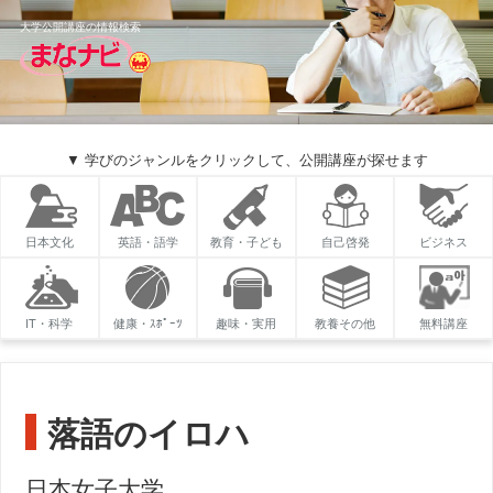
大学公開講座の情報検索
▼ 学びのジャンルをクリックして、公開講座が探せます
日本文化
英語・語学
教育・子ども
自己啓発
ビジネス
IT・科学
健康・ｽﾎﾟｰﾂ
趣味・実用
教養その他
無料講座
落語のイロハ
日本女子大学