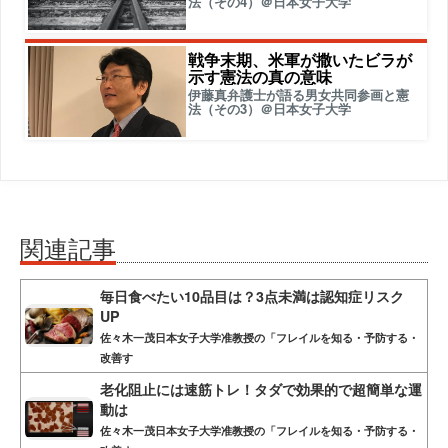
法（その4）＠日本女子大学
戦争末期、米軍が撒いたビラが
示す憲法の真の意味
伊藤真弁護士が語る男女共同参画と憲
法（その3）＠日本女子大学
関連記事
毎日食べたい10品目は？3点未満は認知症リスク
UP
佐々木一茂日本女子大学准教授の「フレイルを知る・予防する・
改善す
老化阻止には速筋トレ！タダで効果的で超簡単な運
動は
佐々木一茂日本女子大学准教授の「フレイルを知る・予防する・