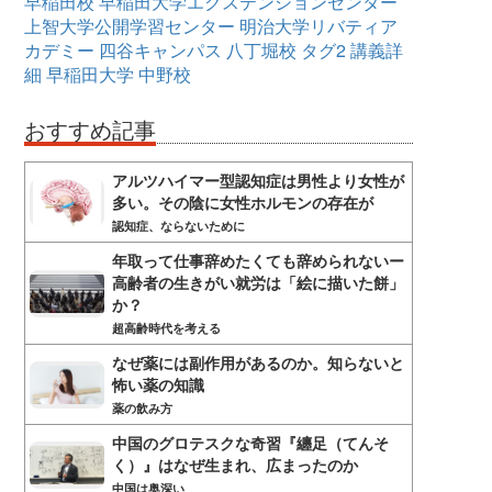
早稲田校
早稲田大学エクステンションセンター
上智大学公開学習センター
明治大学リバティア
カデミー
四谷キャンパス
八丁堀校
タグ2
講義詳
細
早稲田大学
中野校
おすすめ記事
アルツハイマー型認知症は男性より女性が
多い。その陰に女性ホルモンの存在が
認知症、ならないために
年取って仕事辞めたくても辞められないー
高齢者の生きがい就労は「絵に描いた餅」
か？
超高齢時代を考える
なぜ薬には副作用があるのか。知らないと
怖い薬の知識
薬の飲み方
中国のグロテスクな奇習『纏足（てんそ
く）』はなぜ生まれ、広まったのか
中国は奥深い