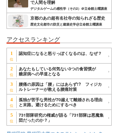
で人間を理解
デジタルゲームの感性学（その2）＠立命館土曜講座
京都のあの超有名社寺の知られざる歴史
歴史文化都市の防災と建築史学@立命館土曜講座
アクセスランキング
認知症になると怒りっぽくなるのは、なぜ？
1
あなたもしている何気ない3つの食習慣が
2
糖尿病への早道となる
腰痛の原因は「腰」にはあらず!? フィジカ
3
ルトレーナーが教える腰痛対策
孤独が苦手な男性が70越えて離婚される理由
4
と末路。避けるためにするべき
731部隊研究の権威が語る「731部隊は悪魔集
5
団だったのか？」