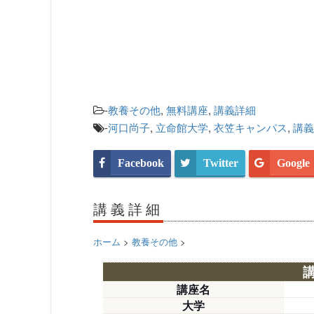
-
教養その他
,
無料講座
,
講義詳細
-
河口尚子
,
立命館大学
,
衣笠キャンパス
,
講義
Facebook
Twitter
Google
講義詳細
ホーム
>
教養その他
>
講座名
大学