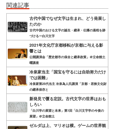
関連記事
古代中国でなぜ文字は生まれ、どう発展し
たのか
古代中国のおける文字の誕生・継承・伝播の過程を跡
づけるー白川文字
2021年文化庁京都移転が京都に与える影
響とは
公開講演会「歴史都市の保全と継承政策」＠立命館土
曜講座
冷泉家当主「国宝を守るには自助努力だけ
では困難」
冷泉家第25代当主 冷泉為人氏講演「京都・若狭文化財
の継承保存と
新発見で覆る定説。古代文字の世界はおも
しろい
「白川学の展望と未来」第1回「白川文字学の今後の
展望」＠立命館土
ゼルダは上、マリオは横。ゲームの世界観