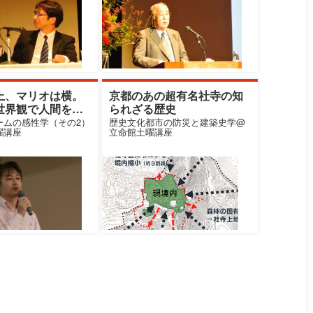
上、マリオは横。
京都のあの超有名社寺の知
世界観で人間を理
られざる歴史
ームの感性学（その2）
歴史文化都市の防災と建築史学@
曜講座
立命館土曜講座