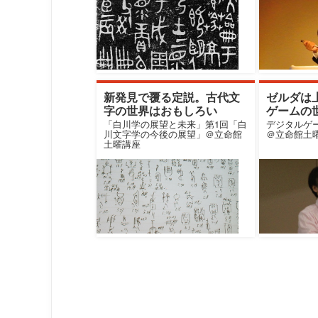
新発見で覆る定説。古代文
ゼルダは
字の世界はおもしろい
ゲームの
解
「白川学の展望と未来」第1回「白
デジタルゲ
川文字学の今後の展望」＠立命館
＠立命館土
土曜講座