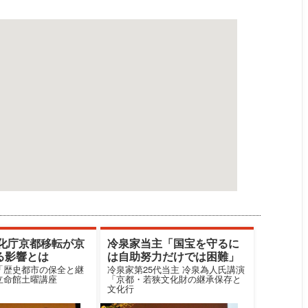
文化庁京都移転が京
冷泉家当主「国宝を守るに
る影響とは
は自助努力だけでは困難」
「歴史都市の保全と継
冷泉家第25代当主 冷泉為人氏講演
立命館土曜講座
「京都・若狭文化財の継承保存と
文化行