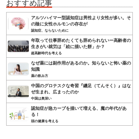
おすすめ記事
アルツハイマー型認知症は男性より女性が多い。そ
の陰に女性ホルモンの存在が
認知症、ならないために
年取って仕事辞めたくても辞められないー高齢者の
生きがい就労は「絵に描いた餅」か？
超高齢時代を考える
なぜ薬には副作用があるのか。知らないと怖い薬の
知識
薬の飲み方
中国のグロテスクな奇習『纏足（てんそく）』はな
ぜ生まれ、広まったのか
中国は奥深い
認知症が急カーブを描いて増える、魔の年代があ
る！
頭の健康を考える