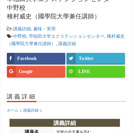
中野校
種村威史（國學院大學兼任講師）
-
講義詳細
,
趣味・実用
-
中野校
,
早稲田大学エクステンションセンター
,
種村威史
（國學院大學兼任講師）
,
講義詳細
Facebook
Twitter
Google
LINE
講義詳細
ホーム
>
講義詳細
>
講義詳細
講座名
近世の古文書を読む