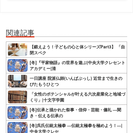
関連記事
【鍛えよう！子どもの心と体シリーズPart3】 「自
閉スペク
[冬]『平家物語』の世界を遊ぶ|中央大学クレセント
アカデミー|清
一日講座 院派仏師(いんぱぶっし) 近世まで生きの
びたもうひとつ
「女性のポテンシャルが叶える六次産業化と地域づ
くり」|十文字学園
[冬]伝承と描かれた祭事・信仰・芸能・儀礼 ―聞
き・伝える伝承の
[冬]呉氏伝統太極拳 ―伝統太極拳を極めよう！―|
中央大学クレセ