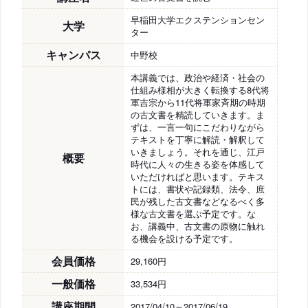
早稲田大学エクステンションセン
大学
ター
キャンパス
中野校
本講義では、政治や経済・社会の
仕組み様相が大きく転換する8代将
軍吉宗から11代将軍家斉期の時期
の古文書を精読していきます。ま
ずは、一言一句にこだわりながら
テキストを丁寧に解読・解釈して
いきましょう。それを通じ、江戸
概要
時代に人々の生きる姿を体感して
いただければと思います。テキス
トには、書状や記録類、法令、庶
民が残した古文書などなるべく多
様な古文書を選ぶ予定です。な
お、講義中、古文書の原物に触れ
る機会を設ける予定です。
会員価格
29,160円
一般価格
33,534円
講座期間
2017/04/10～2017/06/19