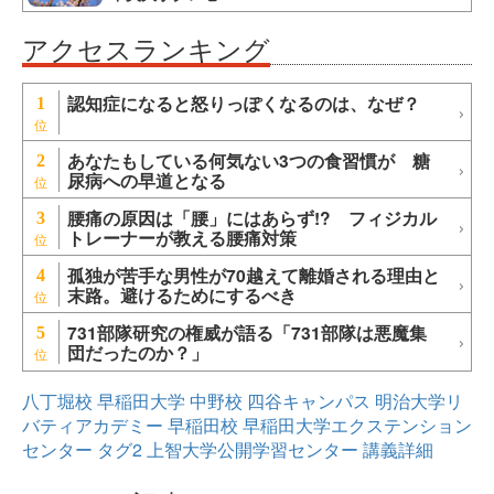
アクセスランキング
認知症になると怒りっぽくなるのは、なぜ？
1
あなたもしている何気ない3つの食習慣が 糖
2
尿病への早道となる
腰痛の原因は「腰」にはあらず!? フィジカル
3
トレーナーが教える腰痛対策
孤独が苦手な男性が70越えて離婚される理由と
4
末路。避けるためにするべき
731部隊研究の権威が語る「731部隊は悪魔集
5
団だったのか？」
八丁堀校
早稲田大学
中野校
四谷キャンパス
明治大学リ
バティアカデミー
早稲田校
早稲田大学エクステンション
センター
タグ2
上智大学公開学習センター
講義詳細