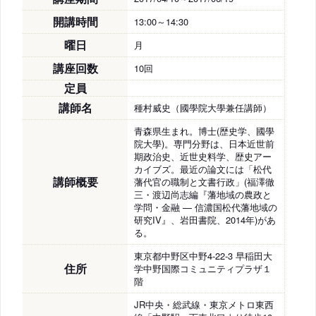
開講時間
13:00～14:30
曜日
月
講座回数
10回
定員
講師名
種村威史（國學院大學兼任講師）
青森県生まれ。博士(歴史学、國學
院大學)。専門分野は、日本近世前
期政治史、近世史料学、歴史アー
カイブズ。最近の論文には「松代
講師概要
藩代官の職制と文書行政」(福澤徹
三・渡辺尚志編『藩地域の農政と
学問・金融 — 信濃国松代藩地域の
研究IV』、岩田書院、2014年)があ
る。
東京都中野区中野4-22-3 早稲田大
住所
学中野国際コミュニティプラザ１
階
JR中央・総武線・東京メトロ東西