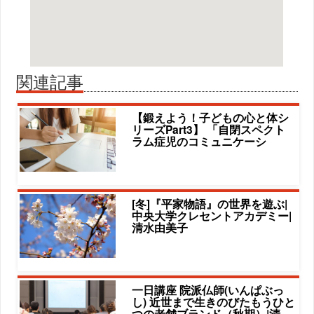
関連記事
【鍛えよう！子どもの心と体シ
リーズPart3】 「自閉スペクト
ラム症児のコミュニケーシ
[冬]『平家物語』の世界を遊ぶ|
中央大学クレセントアカデミー|
清水由美子
一日講座 院派仏師(いんぱぶっ
し) 近世まで生きのびたもうひと
つの老舗ブランド（秋期）|清