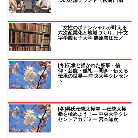
「女性のポテンシャルが叶える
六次産業化と地域づくり」|十文
字学園女子大学|篠原雪江氏／
[冬]伝承と描かれた祭事・信
仰・芸能・儀礼 ―聞き・伝える
伝承の世界―|中央大学クレセン
ト
[冬]呉氏伝統太極拳 ―伝統太極
拳を極めよう！―|中央大学クレ
セントアカデミー|宮本知次