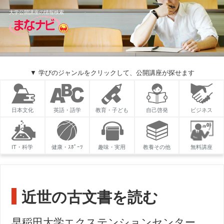
大学公開講座の情報検索
▼ 学びのジャンルをクリックして、公開講座が探せます
日本文化
英語・語学
教育・子ども
自己啓発
ビジネス
IT・科学
健康・ｽﾎﾟｰﾂ
趣味・実用
教養その他
無料講座
近世の古文書を読む
早稲田大学エクステンションセンター