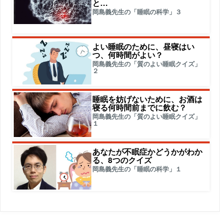
と…
岡島義先生の「睡眠の科学」３
よい睡眠のために、昼寝はい
つ、何時間がよい？
岡島義先生の「質のよい睡眠クイズ」
２
睡眠を妨げないために、お酒は
寝る何時間前までに飲む？
岡島義先生の「質のよい睡眠クイズ」
１
あなたが不眠症かどうかがわか
る、8つのクイズ
岡島義先生の「睡眠の科学」１