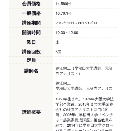
会員価格
14,580円
一般価格
16,767円
講座期間
2017/11/11～2017/12/09
開講時間
10:30～12:00
曜日
土
講座回数
5回
定員
鈴江栄二（早稲田大学講師、元証
講師名
券アナリスト）
鈴江栄二
早稲田大学講師、元証券アナリス
ト
1953年生まれ。1976年大阪大学法
学部卒業後、2013年まで大手証券
会社の証券アナリスト部門に所
講師概要
属。2005年に早稲田大学「ベンチ
ャー起業家養成講座」担当教員を
経て、2014年に早稲田大学グロー
バルエデュケーションセンター非