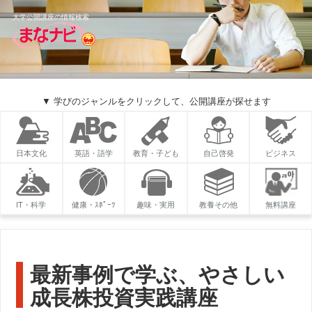
大学公開講座の情報検索
▼ 学びのジャンルをクリックして、公開講座が探せます
日本文化
英語・語学
教育・子ども
自己啓発
ビジネス
IT・科学
健康・ｽﾎﾟｰﾂ
趣味・実用
教養その他
無料講座
最新事例で学ぶ、やさしい
成長株投資実践講座