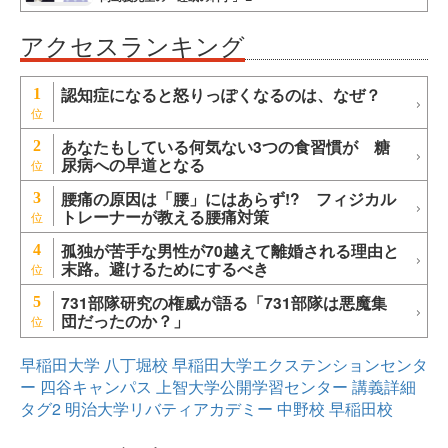
アクセスランキング
認知症になると怒りっぽくなるのは、なぜ？
1
あなたもしている何気ない3つの食習慣が 糖
2
尿病への早道となる
腰痛の原因は「腰」にはあらず!? フィジカル
3
トレーナーが教える腰痛対策
孤独が苦手な男性が70越えて離婚される理由と
4
末路。避けるためにするべき
731部隊研究の権威が語る「731部隊は悪魔集
5
団だったのか？」
早稲田大学
八丁堀校
早稲田大学エクステンションセンタ
ー
四谷キャンパス
上智大学公開学習センター
講義詳細
タグ2
明治大学リバティアカデミー
中野校
早稲田校