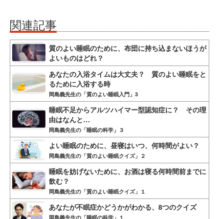
関連記事
質のよい睡眠のために、布団に持ち込まないほうが
よいものはどれ？
あなたの入浴タイムは大丈夫？ 質のよい睡眠をと
るために入浴する時
岡島義先生の「質のよい睡眠入門」3
睡眠不足からアルツハイマー型認知症に？ その理
由はなんと…
岡島義先生の「睡眠の科学」３
よい睡眠のために、昼寝はいつ、何時間がよい？
岡島義先生の「質のよい睡眠クイズ」２
睡眠を妨げないために、お酒は寝る何時間前までに
飲む？
岡島義先生の「質のよい睡眠クイズ」１
あなたが不眠症かどうかがわかる、8つのクイズ
岡島義先生の「睡眠の科学」１