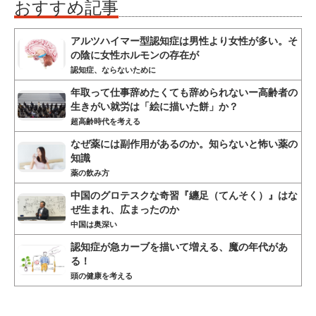
おすすめ記事
アルツハイマー型認知症は男性より女性が多い。そ
の陰に女性ホルモンの存在が
認知症、ならないために
年取って仕事辞めたくても辞められないー高齢者の
生きがい就労は「絵に描いた餅」か？
超高齢時代を考える
なぜ薬には副作用があるのか。知らないと怖い薬の
知識
薬の飲み方
中国のグロテスクな奇習『纏足（てんそく）』はな
ぜ生まれ、広まったのか
中国は奥深い
認知症が急カーブを描いて増える、魔の年代があ
る！
頭の健康を考える