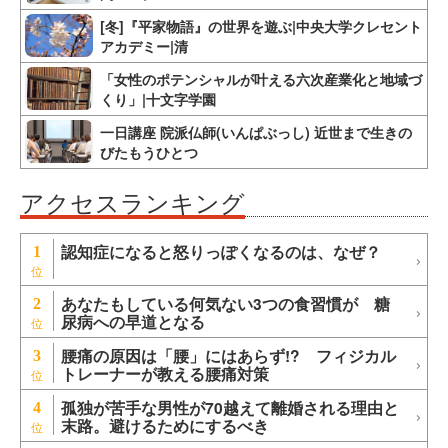
[冬]『平家物語』の世界を遊ぶ|中央大学クレセント
アカデミー|清
「女性のポテンシャルが叶える六次産業化と地域づ
くり」|十文字学園
一日講座 院派仏師(いんぱぶっし) 近世まで生きの
びたもうひとつ
アクセスランキング
認知症になると怒りっぽくなるのは、なぜ？
1
あなたもしている何気ない3つの食習慣が 糖
2
尿病への早道となる
腰痛の原因は「腰」にはあらず!? フィジカル
3
トレーナーが教える腰痛対策
孤独が苦手な男性が70越えて離婚される理由と
4
末路。避けるためにするべき