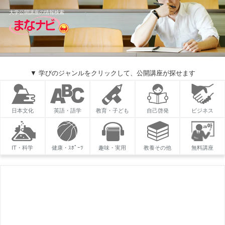
大学公開講座の情報検索
▼ 学びのジャンルをクリックして、公開講座が探せます
日本文化
英語・語学
教育・子ども
自己啓発
ビジネス
IT・科学
健康・ｽﾎﾟｰﾂ
趣味・実用
教養その他
無料講座