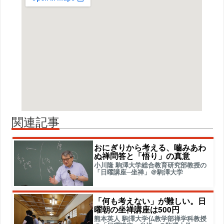
関連記事
おにぎりから考える、嚙みあわ
ぬ禅問答と「悟り」の真意
小川隆 駒澤大学総合教育研究部教授の
「日曜講座─坐禅」＠駒澤大学
「何も考えない」が難しい。日
曜朝の坐禅講座は500円
熊本英人 駒澤大学仏教学部禅学科教授