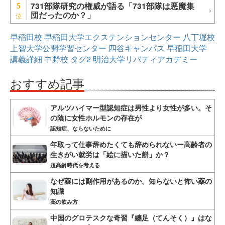
731部隊研究の権威が語る「731部隊は悪魔集
5
団だったのか？」
早稲田校
早稲田大学エクステンションセンター
八丁堀校
上智大学公開学習センター
四谷キャンパス
早稲田大学
講義詳細
中野校
タグ2
明治大学リバティアカデミー
おすすめ記事
アルツハイマー型認知症は男性より女性が多い。そ
の陰に女性ホルモンの存在が
認知症、ならないために
年取って仕事辞めたくても辞められないー高齢者の
生きがい就労は「絵に描いた餅」か？
超高齢時代を考える
なぜ薬には副作用があるのか。知らないと怖い薬の
知識
薬の飲み方
中国のグロテスクな奇習『纏足（てんそく）』はな