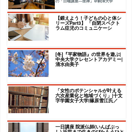
の「日曜講座―坐禅」＠駒澤大学
【鍛えよう！子どもの心と体シ
リーズPart3】 「自閉スペクト
ラム症児のコミュニケーシ
[冬]『平家物語』の世界を遊ぶ|
中央大学クレセントアカデミー|
清水由美子
「女性のポテンシャルが叶える
六次産業化と地域づくり」|十文
字学園女子大学|篠原雪江氏／
一日講座 院派仏師(いんぱぶっ
し) 近世まで生きのびたもうひと