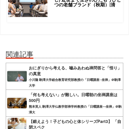
つの老舗ブランド（秋期）|清
関連記事
おにぎりから考える、嚙みあわぬ禅問答と「悟り」
の真意
小川隆 駒澤大学総合教育研究部教授の「日曜講座─坐禅」＠駒澤
大学
「何も考えない」が難しい。日曜朝の坐禅講座は
500円
熊本英人 駒澤大学仏教学部禅学科教授の「日曜講座―坐禅」＠駒
澤大
【鍛えよう！子どもの心と体シリーズPart3】 「自
閉スペク