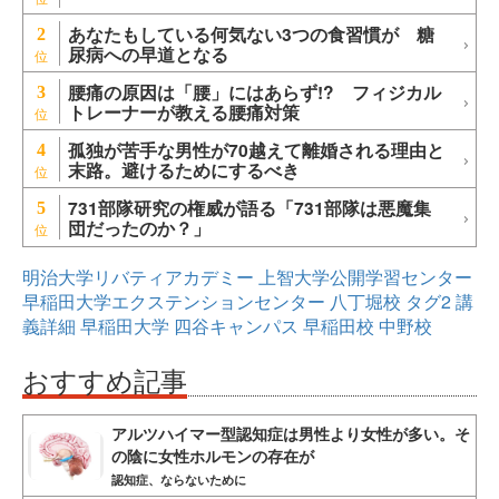
あなたもしている何気ない3つの食習慣が 糖
2
尿病への早道となる
腰痛の原因は「腰」にはあらず!? フィジカル
3
トレーナーが教える腰痛対策
孤独が苦手な男性が70越えて離婚される理由と
4
末路。避けるためにするべき
731部隊研究の権威が語る「731部隊は悪魔集
5
団だったのか？」
明治大学リバティアカデミー
上智大学公開学習センター
早稲田大学エクステンションセンター
八丁堀校
タグ2
講
義詳細
早稲田大学
四谷キャンパス
早稲田校
中野校
おすすめ記事
アルツハイマー型認知症は男性より女性が多い。そ
の陰に女性ホルモンの存在が
認知症、ならないために