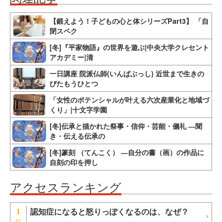
【鍛えよう！子どもの心と体シリーズPart3】 「自
閉スペク
[冬]『平家物語』の世界を遊ぶ|中央大学クレセント
アカデミー|清
一日講座 院派仏師(いんぱぶっし) 近世まで生きの
びたもうひとつ
「女性のポテンシャルが叶える六次産業化と地域づ
くり」|十文字学園
[冬]伝承と描かれた祭事・信仰・芸能・儀礼 ―聞
き・伝える伝承の
[冬]篆刻 （てんこく） ―自分の書（画）の作品に
自刻の印を押し
アクセスランキング
認知症になると怒りっぽくなるのは、なぜ？
1