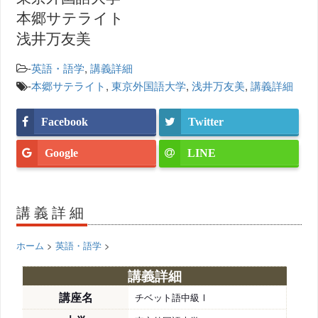
本郷サテライト
浅井万友美
-
英語・語学
,
講義詳細
-
本郷サテライト
,
東京外国語大学
,
浅井万友美
,
講義詳細
Facebook
Twitter
Google
LINE
講義詳細
ホーム
>
英語・語学
>
講義詳細
講座名
チベット語中級Ⅰ