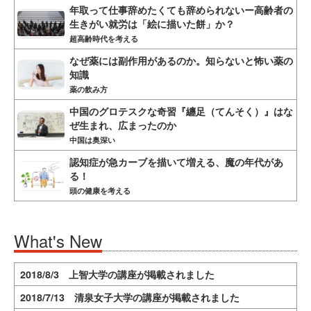
年取って仕事辞めたくても辞められないー高齢者の
生きがい就労は「絵に描いた餅」か？
超高齢時代を考える
なぜ薬には副作用があるのか。知らないと怖い薬の
知識
薬の飲み方
中国のグロテスクな奇習『纏足（てんそく）』はな
ぜ生まれ、広まったのか
中国は奥深い
認知症が急カーブを描いて増える、魔の年代があ
る！
頭の健康を考える
What's New
2018/8/3 上智大学の講座が掲載されました
2018/7/13 清泉女子大学の講座が掲載されました