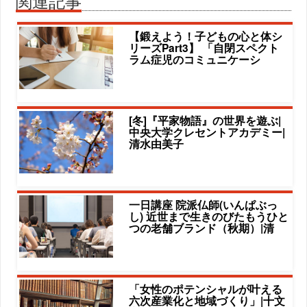
関連記事
【鍛えよう！子どもの心と体シ
リーズPart3】 「自閉スペクト
ラム症児のコミュニケーシ
[冬]『平家物語』の世界を遊ぶ|
中央大学クレセントアカデミー|
清水由美子
一日講座 院派仏師(いんぱぶっ
し) 近世まで生きのびたもうひと
つの老舗ブランド（秋期）|清
「女性のポテンシャルが叶える
六次産業化と地域づくり」|十文