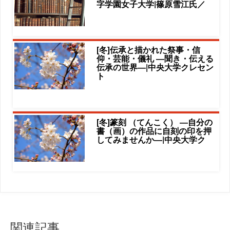
字学園女子大学|篠原雪江氏／
[冬]伝承と描かれた祭事・信
仰・芸能・儀礼 ―聞き・伝える
伝承の世界―|中央大学クレセン
ト
[冬]篆刻 （てんこく） ―自分の
書（画）の作品に自刻の印を押
してみませんか―|中央大学ク
関連記事