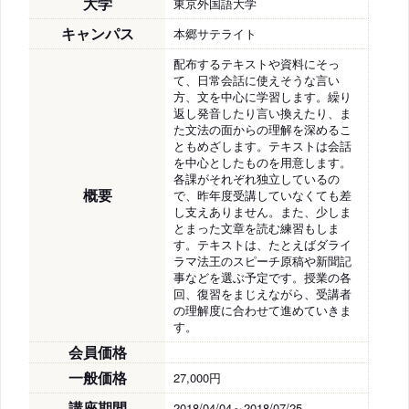
大学
東京外国語大学
キャンパス
本郷サテライト
配布するテキストや資料にそっ
て、日常会話に使えそうな言い
方、文を中心に学習します。繰り
返し発音したり言い換えたり、ま
た文法の面からの理解を深めるこ
ともめざします。テキストは会話
を中心としたものを用意します。
各課がそれぞれ独立しているの
概要
で、昨年度受講していなくても差
し支えありません。また、少しま
とまった文章を読む練習もしま
す。テキストは、たとえばダライ
ラマ法王のスピーチ原稿や新聞記
事などを選ぶ予定です。授業の各
回、復習をまじえながら、受講者
の理解度に合わせて進めていきま
す。
会員価格
一般価格
27,000円
講座期間
2018/04/04～2018/07/25