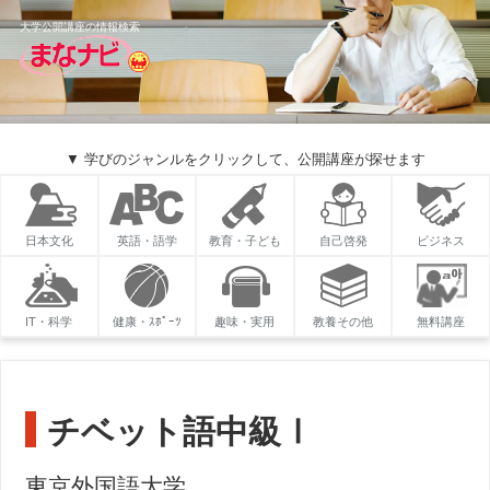
大学公開講座の情報検索
▼ 学びのジャンルをクリックして、公開講座が探せます
日本文化
英語・語学
教育・子ども
自己啓発
ビジネス
IT・科学
健康・ｽﾎﾟｰﾂ
趣味・実用
教養その他
無料講座
チベット語中級Ⅰ
東京外国語大学