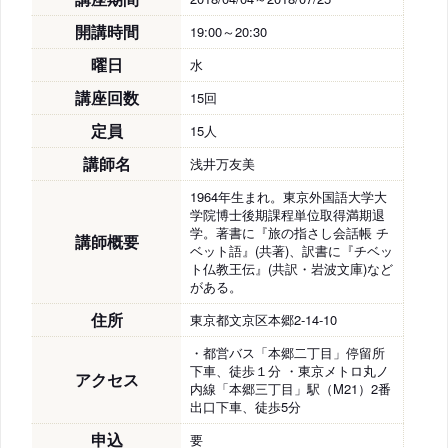
開講時間
19:00～20:30
曜日
水
講座回数
15回
定員
15人
講師名
浅井万友美
1964年生まれ。東京外国語大学大
学院博士後期課程単位取得満期退
学。著書に『旅の指さし会話帳 チ
講師概要
ベット語』(共著)、訳書に『チベッ
ト仏教王伝』(共訳・岩波文庫)など
がある。
住所
東京都文京区本郷2-14-10
・都営バス「本郷二丁目」停留所
下車、徒歩１分 ・東京メトロ丸ノ
アクセス
内線「本郷三丁目」駅（M21）2番
出口下車、徒歩5分
申込
要