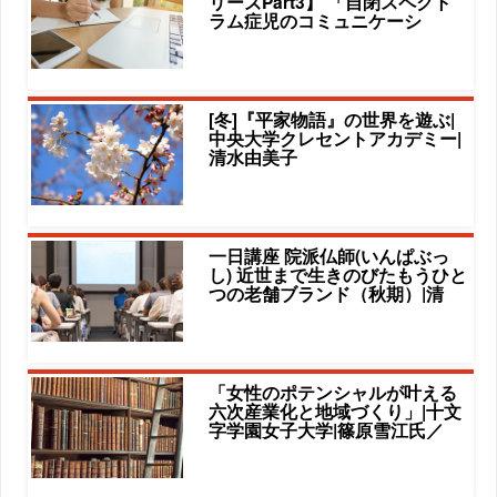
リーズPart3】 「自閉スペクト
ラム症児のコミュニケーシ
[冬]『平家物語』の世界を遊ぶ|
中央大学クレセントアカデミー|
清水由美子
一日講座 院派仏師(いんぱぶっ
し) 近世まで生きのびたもうひと
つの老舗ブランド（秋期）|清
「女性のポテンシャルが叶える
六次産業化と地域づくり」|十文
字学園女子大学|篠原雪江氏／