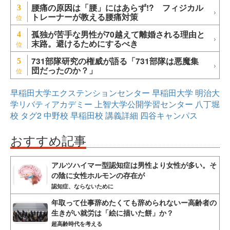
腰痛の原因は「腰」にはあらず!? フィジカル
3
トレーナーが教える腰痛対策
孤独が苦手な男性が70越えて離婚される理由と
4
末路。避けるためにするべき
731部隊研究の権威が語る「731部隊は悪魔集
5
団だったのか？」
早稲田大学エクステンションセンター
早稲田大学
明治大
学リバティアカデミー
上智大学公開学習センター
八丁堀
校
タグ2
中野校
早稲田校
講義詳細
四谷キャンパス
おすすめ記事
アルツハイマー型認知症は男性より女性が多い。そ
の陰に女性ホルモンの存在が
認知症、ならないために
年取って仕事辞めたくても辞められないー高齢者の
生きがい就労は「絵に描いた餅」か？
超高齢時代を考える