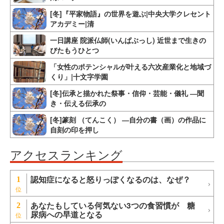
[冬]『平家物語』の世界を遊ぶ|中央大学クレセント
アカデミー|清
一日講座 院派仏師(いんぱぶっし) 近世まで生きの
びたもうひとつ
「女性のポテンシャルが叶える六次産業化と地域づ
くり」|十文字学園
[冬]伝承と描かれた祭事・信仰・芸能・儀礼 ―聞
き・伝える伝承の
[冬]篆刻 （てんこく） ―自分の書（画）の作品に
自刻の印を押し
アクセスランキング
認知症になると怒りっぽくなるのは、なぜ？
1
あなたもしている何気ない3つの食習慣が 糖
2
尿病への早道となる