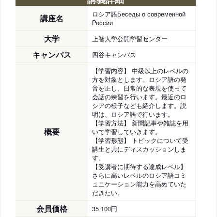
ロシア語Беседы о современной
講座名
России
大学
上智大学公開学習センター
キャンパス
四谷キャンパス
【学習内容】 中級以上のレベルの
方を対象とします。ロシア語の発
音を正し、日常的な表現を使って
会話の練習を行います。最近のロ
シアの様子なども紹介します。説
明は、ロシア語で行います。
【学習方法】 新聞記事や雑誌を用
概要
いて学習していきます。
【学習形態】 トピックについて受
講生と共にディスカッションしま
す。
【受講者に期待する達成レベル】
さらに高いレベルのロシア語コミ
ュニケーション能力を高めていた
だきたい。
会員価格
35,100円