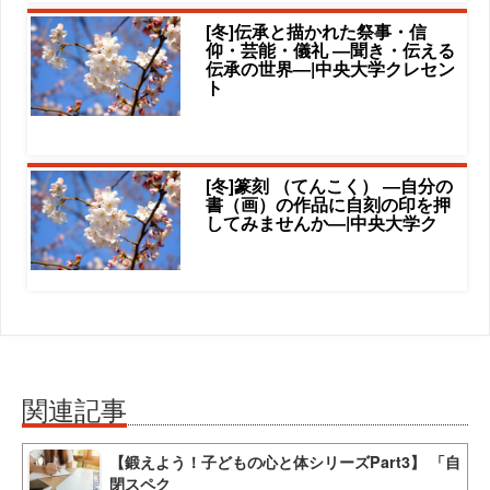
[冬]伝承と描かれた祭事・信
仰・芸能・儀礼 ―聞き・伝える
伝承の世界―|中央大学クレセン
ト
[冬]篆刻 （てんこく） ―自分の
書（画）の作品に自刻の印を押
してみませんか―|中央大学ク
関連記事
【鍛えよう！子どもの心と体シリーズPart3】 「自
閉スペク