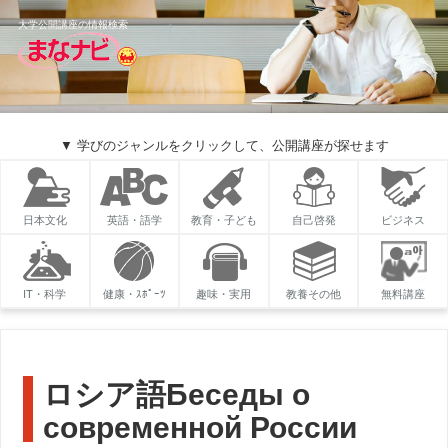
大学公開講座の情報検索
▼ 学びのジャンルをクリックして、公開講座が探せます
日本文化
英語・語学
教育・子ども
自己啓発
ビジネス
IT・科学
健康・ｽﾎﾟｰﾂ
趣味・実用
教養その他
無料講座
ロシア語Беседы о
современной России