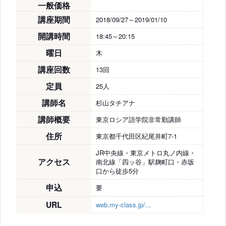
一般価格
講座期間
2018/09/27～2019/01/10
開講時間
18:45～20:15
曜日
木
講座回数
13回
定員
25人
講師名
杉山タチアナ
講師概要
東京ロシア語学院非常勤講師
住所
東京都千代田区紀尾井町7-1
JR中央線・東京メトロ丸ノ内線・
アクセス
南北線「四ッ谷」駅麹町口・赤坂
口から徒歩5分
申込
要
URL
web.my-class.jp/...