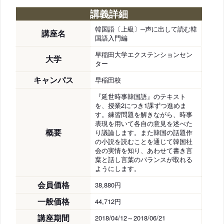
講義詳細
韓国語〔上級〕─声に出して読む韓
講座名
国語入門編
早稲田大学エクステンションセン
大学
ター
キャンパス
早稲田校
『延世時事韓国語』のテキスト
を、授業2につき1課ずつ進めま
す。練習問題を解きながら、時事
表現を用いて各自の意見を述べた
概要
り議論します。また韓国の話題作
の小説を読むことを通じて韓国社
会の実情を知り、あわせて書き言
葉と話し言葉のバランスが取れる
ようにします。
会員価格
38,880円
一般価格
44,712円
講座期間
2018/04/12～2018/06/21