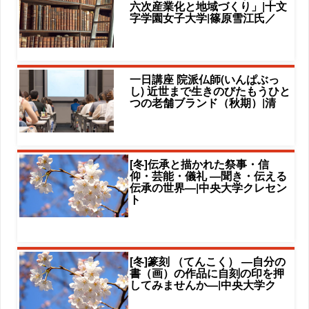
六次産業化と地域づくり」|十文
字学園女子大学|篠原雪江氏／
一日講座 院派仏師(いんぱぶっ
し) 近世まで生きのびたもうひと
つの老舗ブランド（秋期）|清
[冬]伝承と描かれた祭事・信
仰・芸能・儀礼 ―聞き・伝える
伝承の世界―|中央大学クレセン
ト
[冬]篆刻 （てんこく） ―自分の
書（画）の作品に自刻の印を押
してみませんか―|中央大学ク