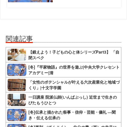
関連記事
【鍛えよう！子どもの心と体シリーズPart3】 「自
閉スペク
[冬]『平家物語』の世界を遊ぶ|中央大学クレセント
アカデミー|清
「女性のポテンシャルが叶える六次産業化と地域づ
くり」|十文字学園
一日講座 院派仏師(いんぱぶっし) 近世まで生きの
びたもうひとつ
[冬]伝承と描かれた祭事・信仰・芸能・儀礼 ―聞
き・伝える伝承の