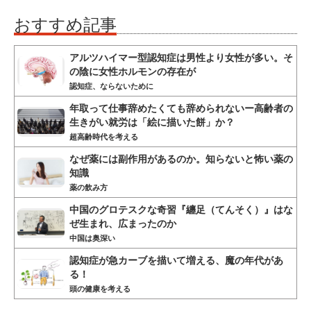
おすすめ記事
アルツハイマー型認知症は男性より女性が多い。そ
の陰に女性ホルモンの存在が
認知症、ならないために
年取って仕事辞めたくても辞められないー高齢者の
生きがい就労は「絵に描いた餅」か？
超高齢時代を考える
なぜ薬には副作用があるのか。知らないと怖い薬の
知識
薬の飲み方
中国のグロテスクな奇習『纏足（てんそく）』はな
ぜ生まれ、広まったのか
中国は奥深い
認知症が急カーブを描いて増える、魔の年代があ
る！
頭の健康を考える