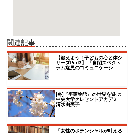
関連記事
【鍛えよう！子どもの心と体シ
リーズPart3】 「自閉スペクト
ラム症児のコミュニケーシ
[冬]『平家物語』の世界を遊ぶ|
中央大学クレセントアカデミー|
清水由美子
「女性のポテンシャルが叶える