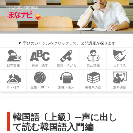
大学公開講座の情報検索
▼ 学びのジャンルをクリックして、公開講座が探せます
日本文化
英語・語学
教育・子ども
自己啓発
ビジネス
IT・科学
健康・ｽﾎﾟｰﾂ
趣味・実用
教養その他
無料講座
韓国語〔上級〕─声に出し
て読む韓国語入門編