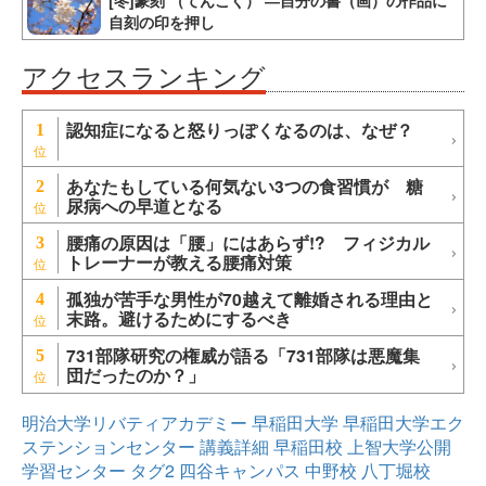
[冬]篆刻 （てんこく） ―自分の書（画）の作品に
自刻の印を押し
アクセスランキング
認知症になると怒りっぽくなるのは、なぜ？
1
あなたもしている何気ない3つの食習慣が 糖
2
尿病への早道となる
腰痛の原因は「腰」にはあらず!? フィジカル
3
トレーナーが教える腰痛対策
孤独が苦手な男性が70越えて離婚される理由と
4
末路。避けるためにするべき
731部隊研究の権威が語る「731部隊は悪魔集
5
団だったのか？」
明治大学リバティアカデミー
早稲田大学
早稲田大学エク
ステンションセンター
講義詳細
早稲田校
上智大学公開
学習センター
タグ2
四谷キャンパス
中野校
八丁堀校