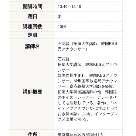
開講時間
10:40～12:10
曜日
木
講座回数
10回
定員
石花賢（拓殖大学講師、韓国KBS
講師名
元アナウンサー）
石花賢
拓殖大学講師、韓国KBS元アナウ
ンサー
韓国仁川生まれ。韓国KBSアナウ
ンサー、NHK国際放送局アナウン
サー、慶応義塾大学講師を経験。
講師概要
拓殖大学韓国語講師の他、韓国語
のボイストレーナー、ナレータ-と
しても活動している。著作に『ネ
イティブアナウンサ-に学ぶとって
おき韓国語』(共著、インターブッ
クス出版)がある。
住所
東京都新宿区西早稲田1-6-1