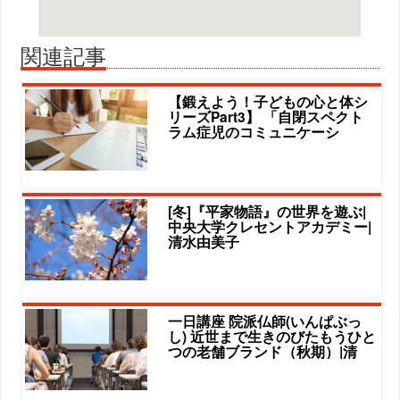
関連記事
【鍛えよう！子どもの心と体シ
リーズPart3】 「自閉スペクト
ラム症児のコミュニケーシ
[冬]『平家物語』の世界を遊ぶ|
中央大学クレセントアカデミー|
清水由美子
一日講座 院派仏師(いんぱぶっ
し) 近世まで生きのびたもうひと
つの老舗ブランド（秋期）|清