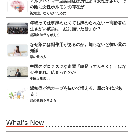
アルツハイマー型認知症は男性より女性が多い。そ
の陰に女性ホルモンの存在が
認知症、ならないために
年取って仕事辞めたくても辞められないー高齢者の
生きがい就労は「絵に描いた餅」か？
超高齢時代を考える
なぜ薬には副作用があるのか。知らないと怖い薬の
知識
薬の飲み方
中国のグロテスクな奇習『纏足（てんそく）』はな
ぜ生まれ、広まったのか
中国は奥深い
認知症が急カーブを描いて増える、魔の年代があ
る！
頭の健康を考える
What's New