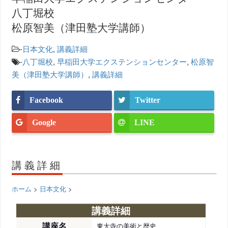
八丁堀校
松原智美（津田塾大学講師）
-
日本文化
,
講義詳細
-
八丁堀校
,
早稲田大学エクステンションセンター
,
松原智
美（津田塾大学講師）
,
講義詳細
Facebook
Twitter
Google
LINE
講義詳細
ホーム
>
日本文化
>
講義詳細
講座名
東大寺の美術と歴史