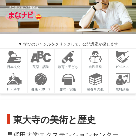
大学公開講座の情報検索
▼ 学びのジャンルをクリックして、公開講座が探せます
日本文化
英語・語学
教育・子ども
自己啓発
ビジネス
IT・科学
健康・ｽﾎﾟｰﾂ
趣味・実用
教養その他
無料講座
東大寺の美術と歴史
早稲田大学エクステンションセンター