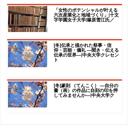
「女性のポテンシャルが叶える
六次産業化と地域づくり」|十文
字学園女子大学|篠原雪江氏／
[冬]伝承と描かれた祭事・信
仰・芸能・儀礼 ―聞き・伝える
伝承の世界―|中央大学クレセン
ト
[冬]篆刻 （てんこく） ―自分の
書（画）の作品に自刻の印を押
してみませんか―|中央大学ク