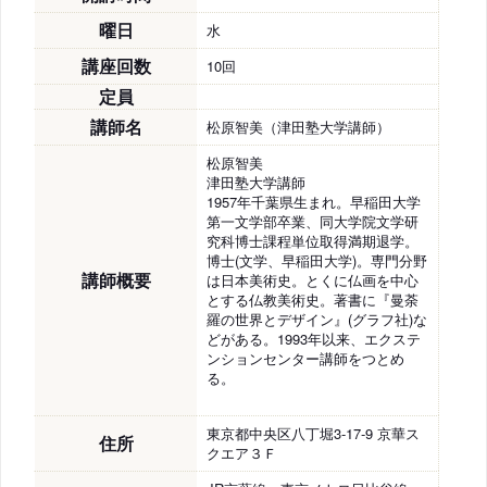
曜日
水
講座回数
10回
定員
講師名
松原智美（津田塾大学講師）
松原智美
津田塾大学講師
1957年千葉県生まれ。早稲田大学
第一文学部卒業、同大学院文学研
究科博士課程単位取得満期退学。
博士(文学、早稲田大学)。専門分野
講師概要
は日本美術史。とくに仏画を中心
とする仏教美術史。著書に『曼荼
羅の世界とデザイン』(グラフ社)な
どがある。1993年以来、エクステ
ンションセンター講師をつとめ
る。
東京都中央区八丁堀3-17-9 京華ス
住所
クエア３Ｆ