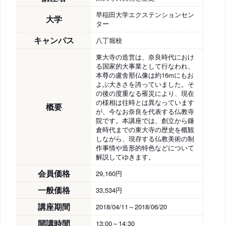
早稲田大学エクステンションセン
大学
ター
キャンパス
八丁堀校
東大寺の造営は、奈良時代におけ
る国家的大事業として行なわれ、
本尊の盧舎那仏像は約16mにもお
よぶ大きさを誇っていました。そ
の後の度重なる罹災により、現在
の様相は往時とは異なっています
概要
が、今なお奈良を代表する仏教寺
院です。本講座では、創立から鎌
倉時代までの東大寺の歴史を概観
しながら、現存する仏教美術の制
作事情や造形的特色などについて
解説してゆきます。
会員価格
29,160円
一般価格
33,534円
講座期間
2018/04/11～2018/06/20
開講時間
13:00～14:30