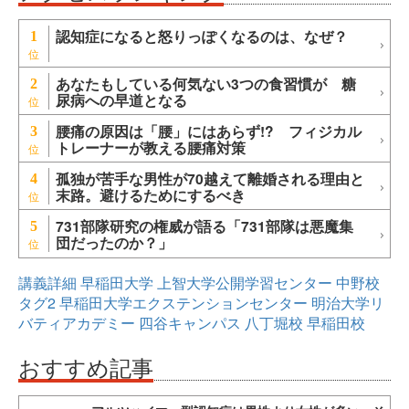
認知症になると怒りっぽくなるのは、なぜ？
1
あなたもしている何気ない3つの食習慣が 糖
2
尿病への早道となる
腰痛の原因は「腰」にはあらず!? フィジカル
3
トレーナーが教える腰痛対策
孤独が苦手な男性が70越えて離婚される理由と
4
末路。避けるためにするべき
731部隊研究の権威が語る「731部隊は悪魔集
5
団だったのか？」
講義詳細
早稲田大学
上智大学公開学習センター
中野校
タグ2
早稲田大学エクステンションセンター
明治大学リ
バティアカデミー
四谷キャンパス
八丁堀校
早稲田校
おすすめ記事