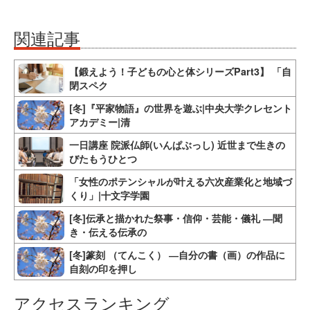
関連記事
【鍛えよう！子どもの心と体シリーズPart3】 「自
閉スペク
[冬]『平家物語』の世界を遊ぶ|中央大学クレセント
アカデミー|清
一日講座 院派仏師(いんぱぶっし) 近世まで生きの
びたもうひとつ
「女性のポテンシャルが叶える六次産業化と地域づ
くり」|十文字学園
[冬]伝承と描かれた祭事・信仰・芸能・儀礼 ―聞
き・伝える伝承の
[冬]篆刻 （てんこく） ―自分の書（画）の作品に
自刻の印を押し
アクセスランキング