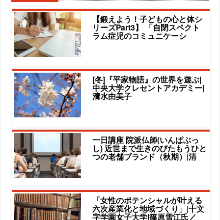
【鍛えよう！子どもの心と体シ
リーズPart3】 「自閉スペクト
ラム症児のコミュニケーシ
[冬]『平家物語』の世界を遊ぶ|
中央大学クレセントアカデミー|
清水由美子
一日講座 院派仏師(いんぱぶっ
し) 近世まで生きのびたもうひと
つの老舗ブランド（秋期）|清
「女性のポテンシャルが叶える
六次産業化と地域づくり」|十文
字学園女子大学|篠原雪江氏／