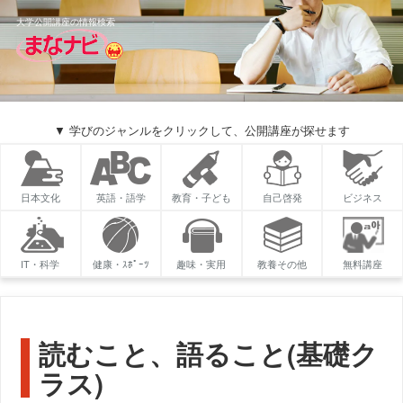
大学公開講座の情報検索
▼ 学びのジャンルをクリックして、公開講座が探せます
日本文化
英語・語学
教育・子ども
自己啓発
ビジネス
IT・科学
健康・ｽﾎﾟｰﾂ
趣味・実用
教養その他
無料講座
読むこと、語ること(基礎ク
ラス)