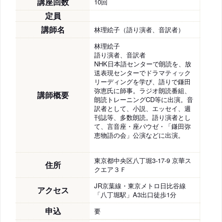
講座回数
10回
定員
講師名
林理絵子（語り演者、音訳者）
林理絵子
語り演者、音訳者
NHK日本語センターで朗読を、放
送表現センターでドラマティック
リーディングを学び、語りで鎌田
弥恵氏に師事。ラジオ朗読番組、
講師概要
朗読トレーニングCD等に出演。音
訳者として、小説、エッセイ、週
刊誌等、多数朗読。語り演者とし
て、言音座・座パウゼ・「鎌田弥
恵物語の会」公演などに出演。
東京都中央区八丁堀3-17-9 京華ス
住所
クエア３Ｆ
JR京葉線・東京メトロ日比谷線
アクセス
「八丁堀駅」A3出口徒歩1分
申込
要