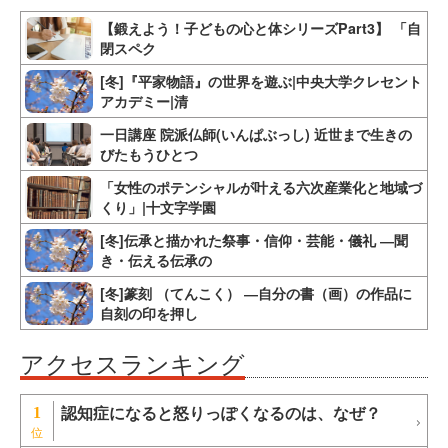
【鍛えよう！子どもの心と体シリーズPart3】 「自
閉スペク
[冬]『平家物語』の世界を遊ぶ|中央大学クレセント
アカデミー|清
一日講座 院派仏師(いんぱぶっし) 近世まで生きの
びたもうひとつ
「女性のポテンシャルが叶える六次産業化と地域づ
くり」|十文字学園
[冬]伝承と描かれた祭事・信仰・芸能・儀礼 ―聞
き・伝える伝承の
[冬]篆刻 （てんこく） ―自分の書（画）の作品に
自刻の印を押し
アクセスランキング
認知症になると怒りっぽくなるのは、なぜ？
1