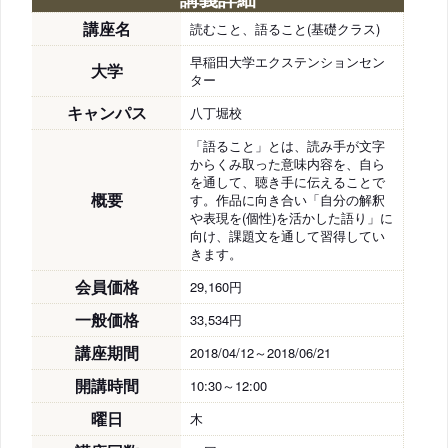
講座名
読むこと、語ること(基礎クラス)
早稲田大学エクステンションセン
大学
ター
キャンパス
八丁堀校
「語ること」とは、読み手が文字
からくみ取った意味内容を、自ら
を通して、聴き手に伝えることで
概要
す。作品に向き合い「自分の解釈
や表現を(個性)を活かした語り」に
向け、課題文を通して習得してい
きます。
会員価格
29,160円
一般価格
33,534円
講座期間
2018/04/12～2018/06/21
開講時間
10:30～12:00
曜日
木