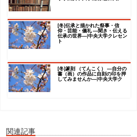
[冬]伝承と描かれた祭事・信
仰・芸能・儀礼 ―聞き・伝える
伝承の世界―|中央大学クレセン
ト
[冬]篆刻 （てんこく） ―自分の
書（画）の作品に自刻の印を押
してみませんか―|中央大学ク
関連記事