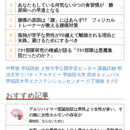
あなたもしている何気ない3つの食習慣が 糖
2
尿病への早道となる
腰痛の原因は「腰」にはあらず!? フィジカル
3
トレーナーが教える腰痛対策
孤独が苦手な男性が70越えて離婚される理由と
4
末路。避けるためにするべき
731部隊研究の権威が語る「731部隊は悪魔集
5
団だったのか？」
中野校
早稲田校
上智大学公開学習センター
講義詳細
明
治大学リバティアカデミー
早稲田大学
四谷キャンパス
早稲田大学エクステンションセンター
八丁堀校
タグ2
おすすめ記事
アルツハイマー型認知症は男性より女性が多い。そ
の陰に女性ホルモンの存在が
認知症、ならないために