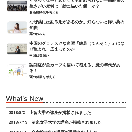
年取って仕事辞めたくても辞められないー高齢者の
生きがい就労は「絵に描いた餅」か？
超高齢時代を考える
なぜ薬には副作用があるのか。知らないと怖い薬の
知識
薬の飲み方
中国のグロテスクな奇習『纏足（てんそく）』はな
ぜ生まれ、広まったのか
中国は奥深い
認知症が急カーブを描いて増える、魔の年代があ
る！
頭の健康を考える
What's New
2018/8/3 上智大学の講座が掲載されました
2018/7/13 清泉女子大学の講座が掲載されました
2018/7/10 立命館大学の講座が掲載されました