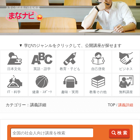
大学公開講座の情報検索
▼ 学びのジャンルをクリックして、公開講座が探せます
日本文化
英語・語学
教育・子ども
自己啓発
ビジネス
IT・科学
健康・ｽﾎﾟｰﾂ
趣味・実用
教養その他
無料講座
カテゴリー：講義詳細
TOP
講義詳細
検 索