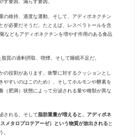
やす要因、減らす要因。
重の維持、適度な運動、そして、アディポネクチン
とが必要だそうだ。たとえば、レスベラトールを含
用菊などもアディポネクチンを増やす作用のある食品
た脂質の過剰摂取、喫煙、そして睡眠不足だ。
かの役割があります。衝撃に対するクッションとし
きやすいのはこのため）、そしてホルモンや酵素を
養（肥満）状態によって分泌される量や種類が異な
泌される。そして
脂肪重量が増えると、アディポネ
クスメタロプロテアーゼ）という物質が放出される
と
う。