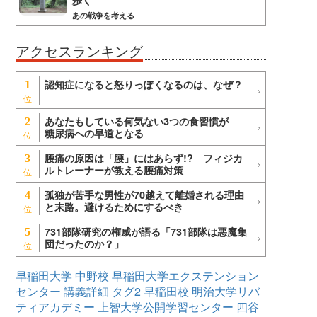
歩く
あの戦争を考える
アクセスランキング
認知症になると怒りっぽくなるのは、なぜ？
1
あなたもしている何気ない3つの食習慣が
2
糖尿病への早道となる
腰痛の原因は「腰」にはあらず!? フィジカ
3
ルトレーナーが教える腰痛対策
孤独が苦手な男性が70越えて離婚される理由
4
と末路。避けるためにするべき
731部隊研究の権威が語る「731部隊は悪魔集
5
団だったのか？」
早稲田大学
中野校
早稲田大学エクステンション
センター
講義詳細
タグ2
早稲田校
明治大学リバ
ティアカデミー
上智大学公開学習センター
四谷