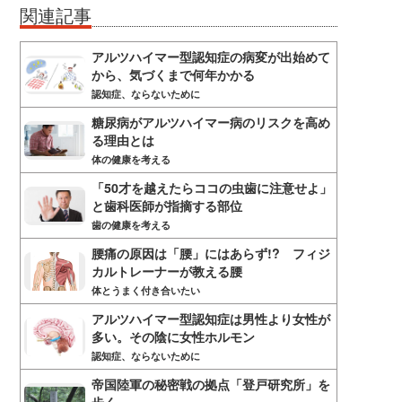
関連記事
アルツハイマー型認知症の病変が出始めて
から、気づくまで何年かかる
認知症、ならないために
糖尿病がアルツハイマー病のリスクを高め
る理由とは
体の健康を考える
「50才を越えたらココの虫歯に注意せよ」
と歯科医師が指摘する部位
歯の健康を考える
腰痛の原因は「腰」にはあらず!? フィジ
カルトレーナーが教える腰
体とうまく付き合いたい
アルツハイマー型認知症は男性より女性が
多い。その陰に女性ホルモン
認知症、ならないために
帝国陸軍の秘密戦の拠点「登戸研究所」を