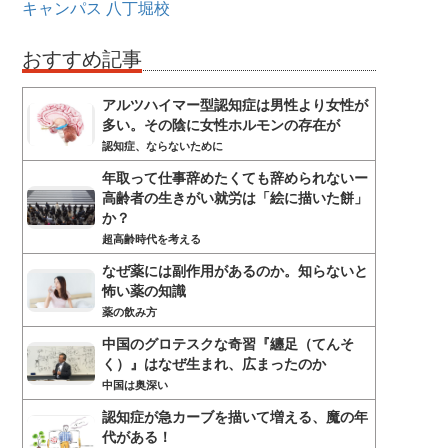
キャンパス
八丁堀校
おすすめ記事
アルツハイマー型認知症は男性より女性が
多い。その陰に女性ホルモンの存在が
認知症、ならないために
年取って仕事辞めたくても辞められないー
高齢者の生きがい就労は「絵に描いた餅」
か？
超高齢時代を考える
なぜ薬には副作用があるのか。知らないと
怖い薬の知識
薬の飲み方
中国のグロテスクな奇習『纏足（てんそ
く）』はなぜ生まれ、広まったのか
中国は奥深い
認知症が急カーブを描いて増える、魔の年
代がある！