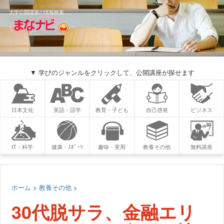
大学公開講座の情報検索
▼ 学びのジャンルをクリックして、公開講座が探せます
日本文化
英語・語学
教育・子ども
自己啓発
ビジネス
IT・科学
健康・ｽﾎﾟｰﾂ
趣味・実用
教養その他
無料講座
ホーム
>
教養その他
>
30代脱サラ、金融エリ