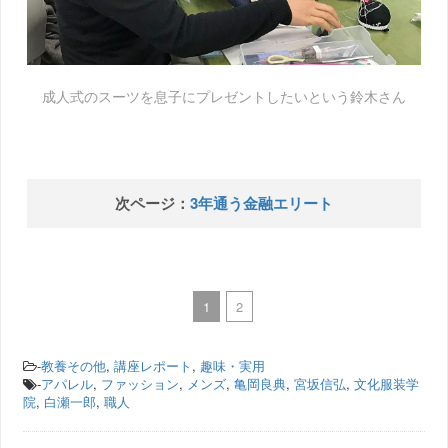
成人式のスーツを息子にプレゼントしたいという鈴木さん
次ページ：
3年通う金融エリート
1
2
-
教養その他
,
講座レポート
,
趣味・実用
-
アパレル
,
ファッション
,
メンズ
,
亀岡良典
,
宮坂信弘
,
文化服装学
院
,
白瀬一郎
,
職人