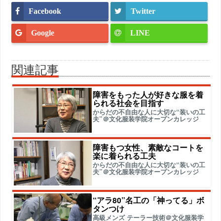
Facebook
Twitter
Google
LINE
関連記事
障害をもった人が好きな服を着
られる社会を目指す
からだの不自由な人に大切な“装いの工
夫”＠文化服装学院オープンカレッジ
障害もつ女性、素敵なコートを
楽に着られる工夫
からだの不自由な人に大切な“装いの工
夫”＠文化服装学院オープンカレッジ
“アラ80”名工の「神ってる」ボ
タンつけ
高級メンズ テーラー技術＠文化服装学