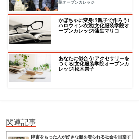
院オープンカレッジ
かぼちゃに変身!?親子で作ろう!
ハロウィン衣裳|文化服装学院オ
ープンカレッジ|蒲生マリコ
あなたに似合う!アクセサリーを
つくる|文化服装学院オープンカ
レッジ|松木崇子
関連記事
障害をもった人が好きな服を着られる社会を目指す