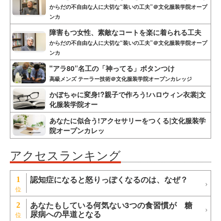
からだの不自由な人に大切な“装いの工夫”＠文化服装学院オープ
ンカ
障害もつ女性、素敵なコートを楽に着られる工夫
からだの不自由な人に大切な“装いの工夫”＠文化服装学院オープ
ンカ
"アラ80”名工の「神ってる」ボタンつけ
高級メンズ テーラー技術＠文化服装学院オープンカレッジ
かぼちゃに変身!?親子で作ろう!ハロウィン衣裳|文
化服装学院オー
あなたに似合う!アクセサリーをつくる|文化服装学
院オープンカレッ
アクセスランキング
認知症になると怒りっぽくなるのは、なぜ？
1
あなたもしている何気ない3つの食習慣が 糖
2
尿病への早道となる