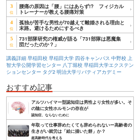
腰痛の原因は「腰」にはあらず!? フィジカル
3
トレーナーが教える腰痛対策
孤独が苦手な男性が70越えて離婚される理由と
4
末路。避けるためにするべき
731部隊研究の権威が語る「731部隊は悪魔集
5
団だったのか？」
講義詳細
早稲田校
早稲田大学
四谷キャンパス
中野校
上
智大学公開学習センター
八丁堀校
早稲田大学エクステン
ションセンター
タグ2
明治大学リバティアカデミー
おすすめ記事
アルツハイマー型認知症は男性より女性が多い。そ
の陰に女性ホルモンの存在が
認知症、ならないために
年取って仕事辞めたくても辞められないー高齢者の
生きがい就労は「絵に描いた餅」か？
超高齢時代を考える