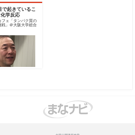
目で起きているこ
は化学反応
カフェ「タンパク質の
挑戦」＠大阪大学総合