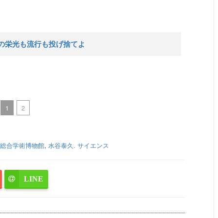
の栄光も流行も投げ捨てよ
1
2
総合学術博物館
,
水谷泰久. サイエンス
LINE