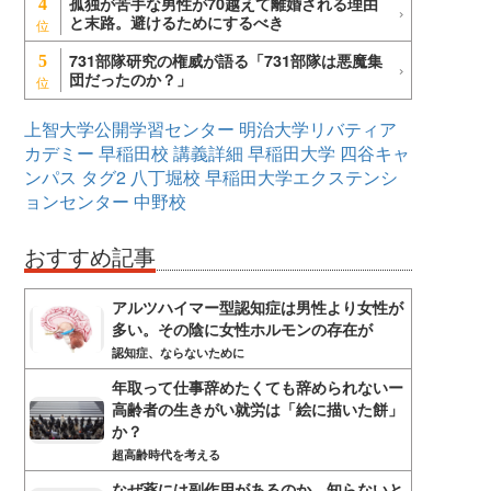
孤独が苦手な男性が70越えて離婚される理由
4
と末路。避けるためにするべき
731部隊研究の権威が語る「731部隊は悪魔集
5
団だったのか？」
上智大学公開学習センター
明治大学リバティア
カデミー
早稲田校
講義詳細
早稲田大学
四谷キャ
ンパス
タグ2
八丁堀校
早稲田大学エクステンシ
ョンセンター
中野校
おすすめ記事
アルツハイマー型認知症は男性より女性が
多い。その陰に女性ホルモンの存在が
認知症、ならないために
年取って仕事辞めたくても辞められないー
高齢者の生きがい就労は「絵に描いた餅」
か？
超高齢時代を考える
なぜ薬には副作用があるのか。知らないと