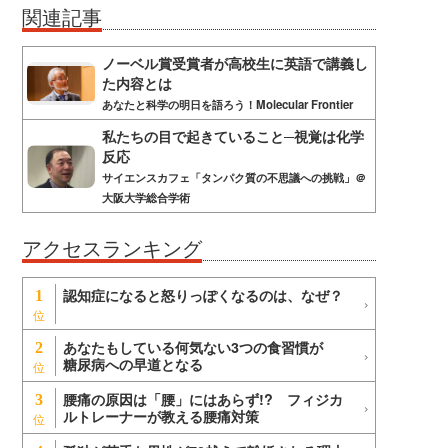
関連記事
ノーベル賞受賞者が高校生に英語で講義し
た内容とは
あなたと科学の明日を語ろう！Molecular Frontier
私たちの目で起きていること─視覚は化学
反応
サイエンスカフェ「タンパク質の不思議への挑戦」＠
大阪大学総合学術
アクセスランキング
認知症になると怒りっぽくなるのは、なぜ？
1
あなたもしている何気ない3つの食習慣が
2
糖尿病への早道となる
腰痛の原因は「腰」にはあらず!? フィジカ
3
ルトレーナーが教える腰痛対策