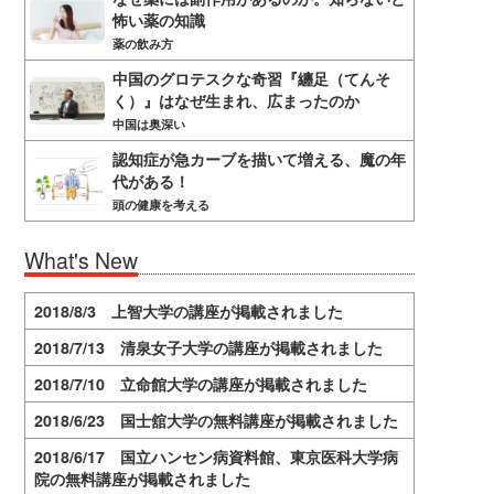
怖い薬の知識
薬の飲み方
中国のグロテスクな奇習『纏足（てんそ
く）』はなぜ生まれ、広まったのか
中国は奥深い
認知症が急カーブを描いて増える、魔の年
代がある！
頭の健康を考える
What's New
2018/8/3 上智大学の講座が掲載されました
2018/7/13 清泉女子大学の講座が掲載されました
2018/7/10 立命館大学の講座が掲載されました
2018/6/23 国士舘大学の無料講座が掲載されました
2018/6/17 国立ハンセン病資料館、東京医科大学病
院の無料講座が掲載されました