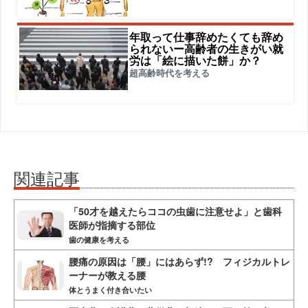
年取って仕事辞めたくても辞め
られないー高齢者の生きがい就
労は「絵に描いた餅」か？
超高齢時代を考える
関連記事
「50才を越えたらココの虫歯に注意せよ」と歯科
医師が指摘する部位
歯の健康を考える
腰痛の原因は「腰」にはあらず!? フィジカルトレ
ーナーが教える腰
体とうまく付き合いたい