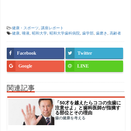
-
健康・スポーツ
,
講座レポート
-
健康
,
唾液
,
昭和大学
,
昭和大学歯科病院
,
歯学部
,
歯磨き
,
高齢者
Facebook
Twitter
Google
LINE
関連記事
「50才を越えたらココの虫歯に
注意せよ」と歯科医師が指摘す
る部位とその理由
歯の健康を考える