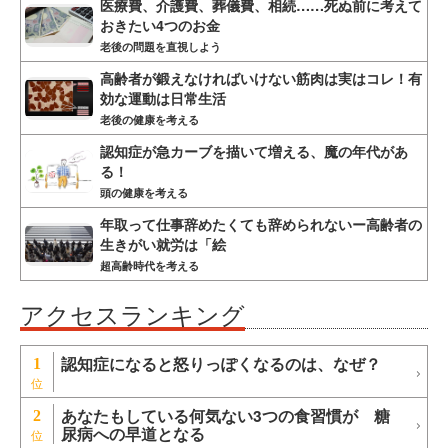
医療費、介護費、葬儀費、相続……死ぬ前に考えて
おきたい4つのお金
老後の問題を直視しよう
高齢者が鍛えなければいけない筋肉は実はコレ！有
効な運動は日常生活
老後の健康を考える
認知症が急カーブを描いて増える、魔の年代があ
る！
頭の健康を考える
年取って仕事辞めたくても辞められないー高齢者の
生きがい就労は「絵
超高齢時代を考える
アクセスランキング
認知症になると怒りっぽくなるのは、なぜ？
1
あなたもしている何気ない3つの食習慣が 糖
2
尿病への早道となる