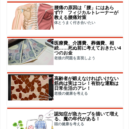
腰痛の原因は「腰」にはあら
ず!? フィジカルトレーナーが
教える腰痛対策
体とうまく付き合いたい
医療費、介護費、葬儀費、相
続……死ぬ前に考えておきたい4
つのお金
老後の問題を直視しよう
高齢者が鍛えなければいけない
筋肉は実はコレ！有効な運動は
日常生活のアレ！
老後の健康を考える
認知症が急カーブを描いて増え
る、魔の年代がある！
頭の健康を考える