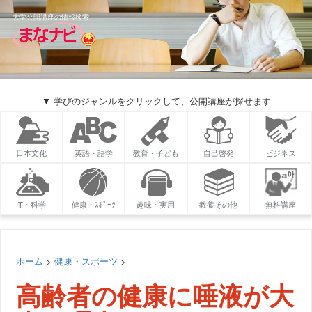
大学公開講座の情報検索
▼ 学びのジャンルをクリックして、公開講座が探せます
日本文化
英語・語学
教育・子ども
自己啓発
ビジネス
IT・科学
健康・ｽﾎﾟｰﾂ
趣味・実用
教養その他
無料講座
ホーム
>
健康・スポーツ
>
高齢者の健康に唾液が大