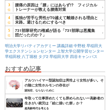
腰痛の原因は「腰」にはあらず!? フィジカル
3
トレーナーが教える腰痛対策
孤独が苦手な男性が70越えて離婚される理由と
4
末路。避けるためにするべき
731部隊研究の権威が語る「731部隊は悪魔集
5
団だったのか？」
明治大学リバティアカデミー
講義詳細
中野校
早稲田大
学エクステンションセンター
上智大学公開学習センター
早稲田校
八丁堀校
タグ2
早稲田大学
四谷キャンパス
おすすめ記事
アルツハイマー型認知症は男性より女性が多い。そ
の陰に女性ホルモンの存在が
認知症、ならないために
年取って仕事辞めたくても辞められないー高齢者の
生きがい就労は「絵に描いた餅」か？
超高齢時代を考える