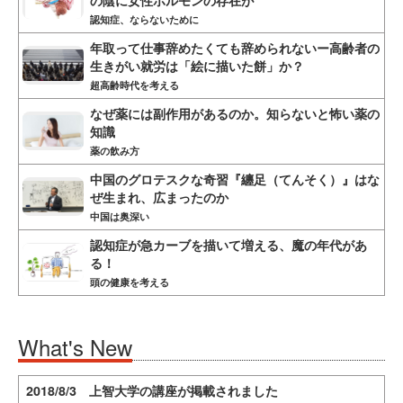
認知症、ならないために
年取って仕事辞めたくても辞められないー高齢者の
生きがい就労は「絵に描いた餅」か？
超高齢時代を考える
なぜ薬には副作用があるのか。知らないと怖い薬の
知識
薬の飲み方
中国のグロテスクな奇習『纏足（てんそく）』はな
ぜ生まれ、広まったのか
中国は奥深い
認知症が急カーブを描いて増える、魔の年代があ
る！
頭の健康を考える
What's New
2018/8/3 上智大学の講座が掲載されました