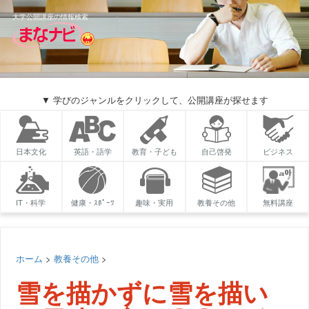
大学公開講座の情報検索
▼ 学びのジャンルをクリックして、公開講座が探せます
日本文化
英語・語学
教育・子ども
自己啓発
ビジネス
IT・科学
健康・ｽﾎﾟｰﾂ
趣味・実用
教養その他
無料講座
ホーム
>
教養その他
>
雪を描かずに雪を描い