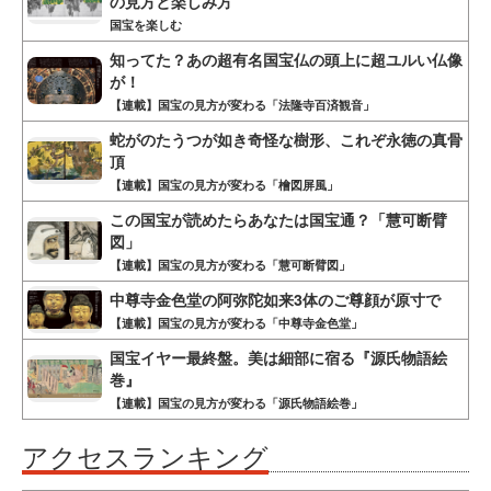
の見方と楽しみ方
国宝を楽しむ
知ってた？あの超有名国宝仏の頭上に超ユルい仏像
が！
【連載】国宝の見方が変わる「法隆寺百済観音」
蛇がのたうつが如き奇怪な樹形、これぞ永徳の真骨
頂
【連載】国宝の見方が変わる「檜図屏風」
この国宝が読めたらあなたは国宝通？「慧可断臂
図」
【連載】国宝の見方が変わる「慧可断臂図」
中尊寺金色堂の阿弥陀如来3体のご尊顔が原寸で
【連載】国宝の見方が変わる「中尊寺金色堂」
国宝イヤー最終盤。美は細部に宿る『源氏物語絵
巻』
【連載】国宝の見方が変わる「源氏物語絵巻」
アクセスランキング