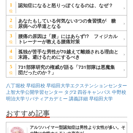
認知症になると怒りっぽくなるのは、なぜ？
1
あなたもしている何気ない3つの食習慣が 糖
2
尿病への早道となる
腰痛の原因は「腰」にはあらず!? フィジカル
3
トレーナーが教える腰痛対策
孤独が苦手な男性が70越えて離婚される理由と
4
末路。避けるためにするべき
731部隊研究の権威が語る「731部隊は悪魔集
5
団だったのか？」
八丁堀校
早稲田校
早稲田大学エクステンションセンター
上智大学公開学習センター
タグ2
四谷キャンパス
中野校
明治大学リバティアカデミー
講義詳細
早稲田大学
おすすめ記事
アルツハイマー型認知症は男性より女性が多い。そ
の陰に女性ホルモンの存在が