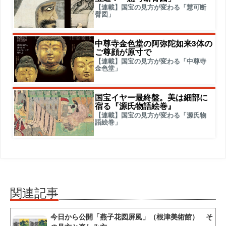
【連載】国宝の見方が変わる「慧可断
臂図」
中尊寺金色堂の阿弥陀如来3体の
ご尊顔が原寸で
【連載】国宝の見方が変わる「中尊寺
金色堂」
国宝イヤー最終盤。美は細部に
宿る『源氏物語絵巻』
【連載】国宝の見方が変わる「源氏物
語絵巻」
関連記事
今日から公開「燕子花図屏風」（根津美術館） そ