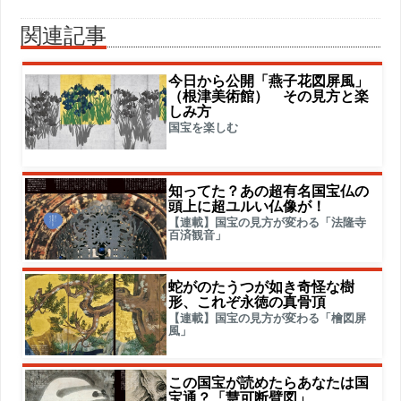
関連記事
今日から公開「燕子花図屏風」
（根津美術館） その見方と楽
しみ方
国宝を楽しむ
知ってた？あの超有名国宝仏の
頭上に超ユルい仏像が！
【連載】国宝の見方が変わる「法隆寺
百済観音」
蛇がのたうつが如き奇怪な樹
形、これぞ永徳の真骨頂
【連載】国宝の見方が変わる「檜図屏
風」
この国宝が読めたらあなたは国
宝通？「慧可断臂図」