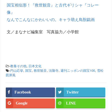
国宝相似形！『救世観音』と古代ギリシャ『コレー
像』
なんでこんなにかわいいの。キャラ萌え鳥獣戯画
文／まなナビ編集室 写真協力／小学館
-
教養その他
,
日本文化
-
円山応挙
,
国宝
,
救世観音
,
法隆寺
,
週刊ニッポンの国宝100
,
雪松
図屏風
Facebook
Twitter
Google
LINE