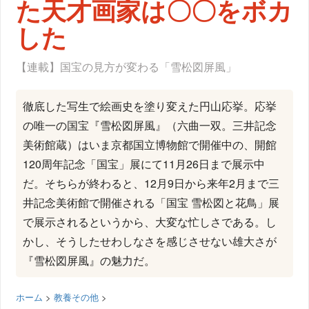
た天才画家は〇〇をボカ
した
【連載】国宝の見方が変わる「雪松図屏風」
徹底した写生で絵画史を塗り変えた円山応挙。応挙
の唯一の国宝『雪松図屏風』（六曲一双。三井記念
美術館蔵）はいま京都国立博物館で開催中の、開館
120周年記念「国宝」展にて11月26日まで展示中
だ。そちらが終わると、12月9日から来年2月まで三
井記念美術館で開催される「国宝 雪松図と花鳥」展
で展示されるというから、大変な忙しさである。し
かし、そうしたせわしなさを感じさせない雄大さが
『雪松図屏風』の魅力だ。
ホーム
>
教養その他
>