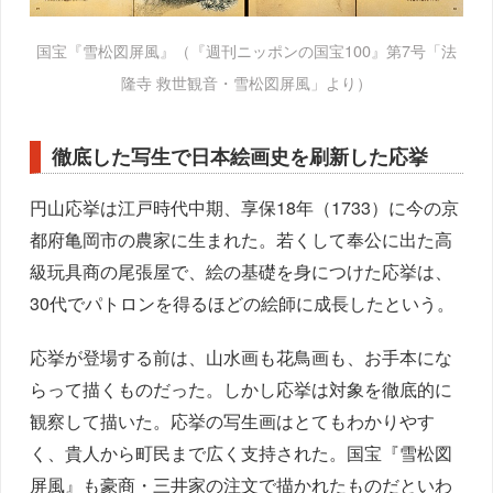
国宝『雪松図屏風』（『週刊ニッポンの国宝100』第7号「法
隆寺 救世観音・雪松図屏風」より）
徹底した写生で日本絵画史を刷新した応挙
円山応挙は江戸時代中期、享保18年（1733）に今の京
都府亀岡市の農家に生まれた。若くして奉公に出た高
級玩具商の尾張屋で、絵の基礎を身につけた応挙は、
30代でパトロンを得るほどの絵師に成長したという。
応挙が登場する前は、山水画も花鳥画も、お手本にな
らって描くものだった。しかし応挙は対象を徹底的に
観察して描いた。応挙の写生画はとてもわかりやす
く、貴人から町民まで広く支持された。国宝『雪松図
屏風』も豪商・三井家の注文で描かれたものだといわ