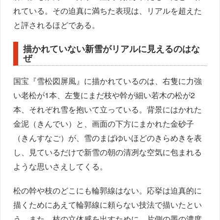
れている。その迫真に満ちた表現は、リアルを超えた
と評されるほどである。
描かれていない新雪がリアルに見えるのはな
ぜ
国宝『雪松図屏風』に描かれているのは、右隻に力強
い老松が1本、左隻にまだ枝や幹が細い若木の松が2
本、それぞれ雪を抱いて立っている。背景にはかれた
金泥（きんでい）と、画面の下方にまかれた金砂子
（きんすなご）が、雪のまばゆいほどのきらめきを表
し、見ているだけで新雪の朝の清冽な空気に包まれる
ような思いさえしてくる。
松の幹や枝のどこにも輪郭線はない。応挙は迫真的に
描くためにあえて輪郭線に頼らない技法で描いたとい
う。また、枝の立体感を出すために、片側の墨の濃度