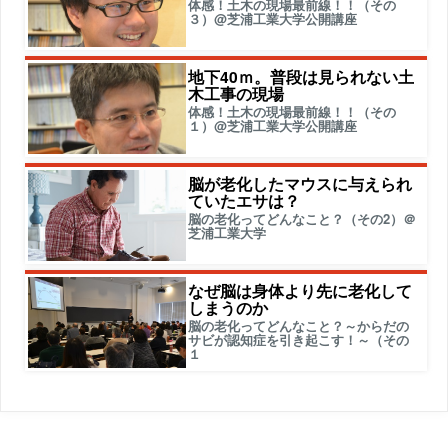
体感！土木の現場最前線！！（その
３）@芝浦工業大学公開講座
地下40ｍ。普段は見られない土
木工事の現場
体感！土木の現場最前線！！（その
１）@芝浦工業大学公開講座
脳が老化したマウスに与えられ
ていたエサは？
脳の老化ってどんなこと？（その2）＠
芝浦工業大学
なぜ脳は身体より先に老化して
しまうのか
脳の老化ってどんなこと？～からだの
サビが認知症を引き起こす！～（その
１