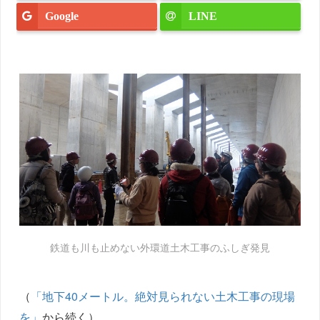
Google
LINE
鉄道も川も止めない外環道土木工事のふしぎ発見
（
「地下40メートル。絶対見られない土木工事の現場
を」
から続く）