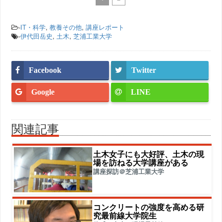
-
IT・科学
,
教養その他
,
講座レポート
-
伊代田岳史
,
土木
,
芝浦工業大学
Facebook
Twitter
Google
LINE
関連記事
土木女子にも大好評、土木の現
場を訪ねる大学講座がある
講座探訪＠芝浦工業大学
コンクリートの強度を高める研
究最前線大学院生