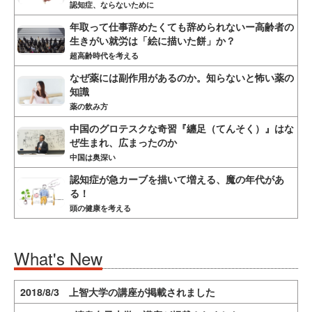
認知症、ならないために
年取って仕事辞めたくても辞められないー高齢者の
生きがい就労は「絵に描いた餅」か？
超高齢時代を考える
なぜ薬には副作用があるのか。知らないと怖い薬の
知識
薬の飲み方
中国のグロテスクな奇習『纏足（てんそく）』はな
ぜ生まれ、広まったのか
中国は奥深い
認知症が急カーブを描いて増える、魔の年代があ
る！
頭の健康を考える
What's New
2018/8/3 上智大学の講座が掲載されました