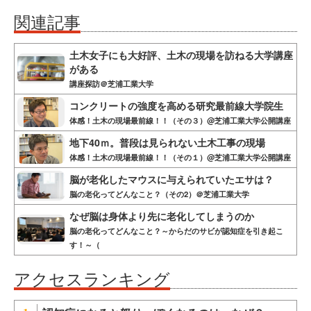
関連記事
土木女子にも大好評、土木の現場を訪ねる大学講座
がある
講座探訪＠芝浦工業大学
コンクリートの強度を高める研究最前線大学院生
体感！土木の現場最前線！！（その３）@芝浦工業大学公開講座
地下40ｍ。普段は見られない土木工事の現場
体感！土木の現場最前線！！（その１）@芝浦工業大学公開講座
脳が老化したマウスに与えられていたエサは？
脳の老化ってどんなこと？（その2）＠芝浦工業大学
なぜ脳は身体より先に老化してしまうのか
脳の老化ってどんなこと？～からだのサビが認知症を引き起こ
す！～（
アクセスランキング