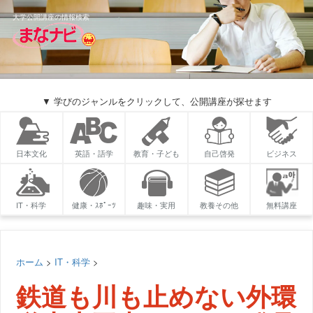
大学公開講座の情報検索
▼ 学びのジャンルをクリックして、公開講座が探せます
日本文化
英語・語学
教育・子ども
自己啓発
ビジネス
IT・科学
健康・ｽﾎﾟｰﾂ
趣味・実用
教養その他
無料講座
ホーム
>
IT・科学
>
鉄道も川も止めない外環