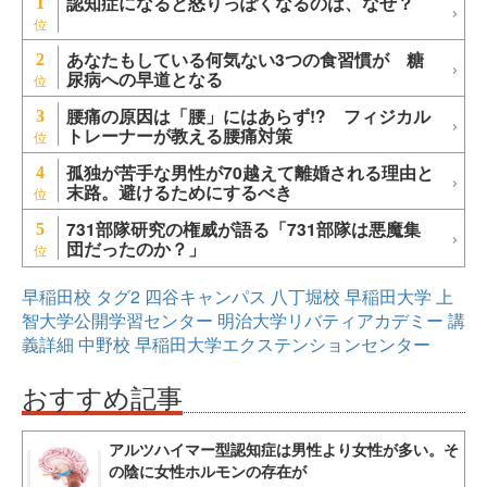
認知症になると怒りっぽくなるのは、なぜ？
1
あなたもしている何気ない3つの食習慣が 糖
2
尿病への早道となる
腰痛の原因は「腰」にはあらず!? フィジカル
3
トレーナーが教える腰痛対策
孤独が苦手な男性が70越えて離婚される理由と
4
末路。避けるためにするべき
731部隊研究の権威が語る「731部隊は悪魔集
5
団だったのか？」
早稲田校
タグ2
四谷キャンパス
八丁堀校
早稲田大学
上
智大学公開学習センター
明治大学リバティアカデミー
講
義詳細
中野校
早稲田大学エクステンションセンター
おすすめ記事
アルツハイマー型認知症は男性より女性が多い。そ
の陰に女性ホルモンの存在が