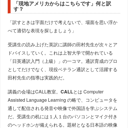
「現地アメリカからはこちらです」何と訳
す？
「訳すときは字面だけで考えないで、場面を思い浮か
べて適切な表現を探しましょう」
受講生の読み上げた英訳に講師の田村先生が次々とア
ドバイスしていく。これは上智大学で開かれている
「日英通訳入門（上級）」の一コマ。通訳育成のプロ
としてだけでなく、現役ベテラン通訳として活躍する
田村先生の指導は実践的だ。
講義の会場はCALL教室。
CALL
とは Computer
Assisted Language Learning の略で、コンピュータを
通して配信される発音や映像で外国語を学ぶシステム
だ。受講生の机には１人１台のパソコンとマイク付き
のヘッドホンが備えられる。題材となる日本語の映像