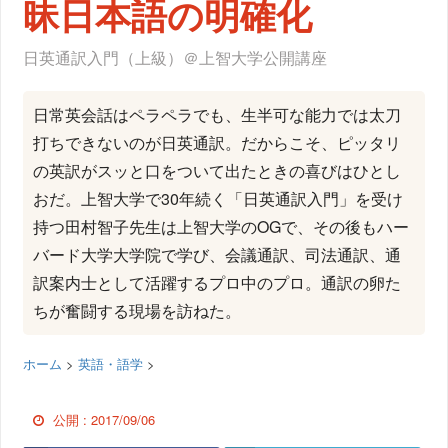
昧日本語の明確化
日英通訳入門（上級）＠上智大学公開講座
日常英会話はペラペラでも、生半可な能力では太刀
打ちできないのが日英通訳。だからこそ、ピッタリ
の英訳がスッと口をついて出たときの喜びはひとし
おだ。上智大学で30年続く「日英通訳入門」を受け
持つ田村智子先生は上智大学のOGで、その後もハー
バード大学大学院で学び、会議通訳、司法通訳、通
訳案内士として活躍するプロ中のプロ。通訳の卵た
ちが奮闘する現場を訪ねた。
ホーム
>
英語・語学
>
公開 :
2017/09/06