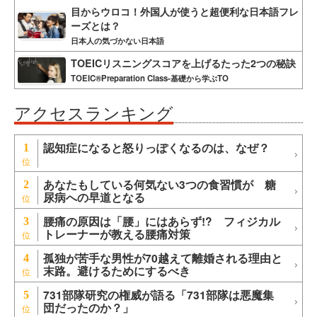
目からウロコ！外国人が使うと超便利な日本語フレ
ーズとは？
日本人の気づかない日本語
TOEICリスニングスコアを上げるたった2つの秘訣
TOEIC®Preparation Class-基礎から学ぶTO
アクセスランキング
認知症になると怒りっぽくなるのは、なぜ？
1
あなたもしている何気ない3つの食習慣が 糖
2
尿病への早道となる
腰痛の原因は「腰」にはあらず!? フィジカル
3
トレーナーが教える腰痛対策
孤独が苦手な男性が70越えて離婚される理由と
4
末路。避けるためにするべき
731部隊研究の権威が語る「731部隊は悪魔集
5
団だったのか？」