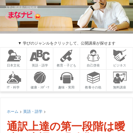
大学公開講座の情報検索
▼ 学びのジャンルをクリックして、公開講座が探せます
日本文化
英語・語学
教育・子ども
自己啓発
ビジネス
IT・科学
健康・ｽﾎﾟｰﾂ
趣味・実用
教養その他
無料講座
ホーム
>
英語・語学
>
通訳上達の第一段階は曖