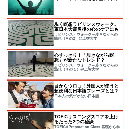
歩く瞑想ラビリンスウォーク。
東日本大震災後の心のケアにも
ラビリンス・ウォーク～歩きながらの
黙想（その2）@上智大学
心すっきり！「歩きながら瞑
想」が新たなトレンド？
ラビリンス・ウォーク～歩きながらの
黙想（その１）@上智大学
目からウロコ！外国人が使うと
超便利な日本語フレーズとは？
日本人の気づかない日本語
TOEICリスニングスコアを上げ
るたった2つの秘訣
TOEIC®Preparation Class-基礎から学