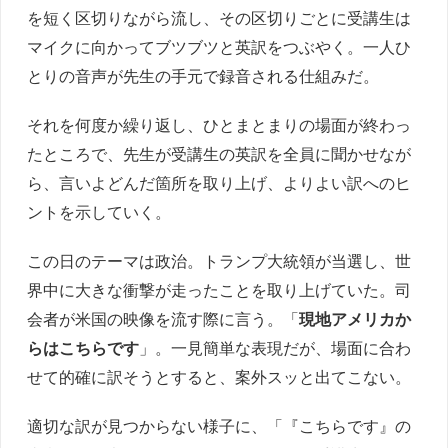
を短く区切りながら流し、その区切りごとに受講生は
マイクに向かってブツブツと英訳をつぶやく。一人ひ
とりの音声が先生の手元で録音される仕組みだ。
それを何度か繰り返し、ひとまとまりの場面が終わっ
たところで、先生が受講生の英訳を全員に聞かせなが
ら、言いよどんだ箇所を取り上げ、よりよい訳へのヒ
ントを示していく。
この日のテーマは政治。トランプ大統領が当選し、世
界中に大きな衝撃が走ったことを取り上げていた。司
会者が米国の映像を流す際に言う。「
現地アメリカか
らはこちらです
」。一見簡単な表現だが、場面に合わ
せて的確に訳そうとすると、案外スッと出てこない。
適切な訳が見つからない様子に、「『こちらです』の