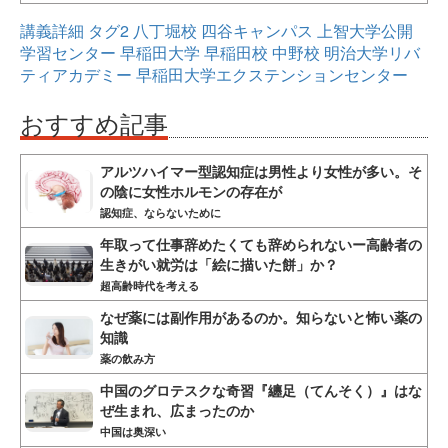
講義詳細
タグ2
八丁堀校
四谷キャンパス
上智大学公開
学習センター
早稲田大学
早稲田校
中野校
明治大学リバ
ティアカデミー
早稲田大学エクステンションセンター
おすすめ記事
アルツハイマー型認知症は男性より女性が多い。そ
の陰に女性ホルモンの存在が
認知症、ならないために
年取って仕事辞めたくても辞められないー高齢者の
生きがい就労は「絵に描いた餅」か？
超高齢時代を考える
なぜ薬には副作用があるのか。知らないと怖い薬の
知識
薬の飲み方
中国のグロテスクな奇習『纏足（てんそく）』はな
ぜ生まれ、広まったのか
中国は奥深い