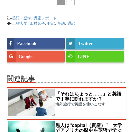
1
2
-
英語・語学
,
講座レポート
-
上智大学
,
田村智子
,
翻訳
,
英語
,
通訳
Facebook
Twitter
Google
LINE
関連記事
「それはちょっと……」と英語
で丁寧に断れますか？
海外旅行で英語を使いこなす
黒人は“capital（資産）” 大学
でアメリカの歴史を英語で学ぶ