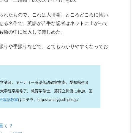
られたもので、これは人情噺。ところどころに笑い
せる名作で、英語が苦手な記者はネットに上がって
も噺の中に没入して楽しめた。
振りや手振りなどで、とてもわかりやすくなってお
学講師。キャナリー英語落語教室主宰。愛知県生ま
大学院卒業修了。教育学修士。落語立川流に参加。国
語落語教室
はコチラ。http://canary.justhpbs.jp/
置く？