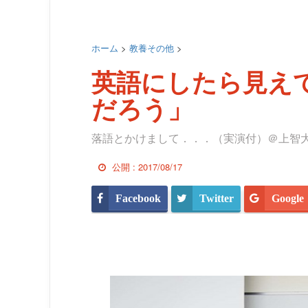
ホーム
>
教養その他
>
英語にしたら見え
だろう」
落語とかけまして．．．（実演付）＠上智
公開 :
2017/08/17
Facebook
Twitter
Google