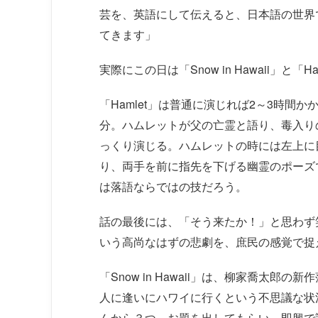
芸を、英語にして伝えると、日本語の世界
てきます」
実際にこの日は「Snow in Hawaii」と
「Hamlet」は普通に演じれば2～3時間
分。ハムレットが父の亡霊と語り、毒入り
っくり演じる。ハムレットの時には左上に
り、両手を前に指先を下げる幽霊のポーズ
は落語ならではの技だろう。
話の最後には、「そう来たか！」と思わず
いう高尚なはずの悲劇を、庶民の感覚で捉
「Snow in Hawaii」は、柳家喬太
人に逢いにハワイに行くという不思議な状
んから３つ、お題を出してもらい、即興で