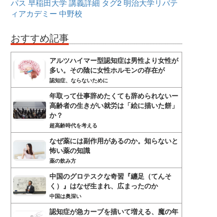
パス
早稲田大学
講義詳細
タグ2
明治大学リバテ
ィアカデミー
中野校
おすすめ記事
アルツハイマー型認知症は男性より女性が
多い。その陰に女性ホルモンの存在が
認知症、ならないために
年取って仕事辞めたくても辞められないー
高齢者の生きがい就労は「絵に描いた餅」
か？
超高齢時代を考える
なぜ薬には副作用があるのか。知らないと
怖い薬の知識
薬の飲み方
中国のグロテスクな奇習『纏足（てんそ
く）』はなぜ生まれ、広まったのか
中国は奥深い
認知症が急カーブを描いて増える、魔の年