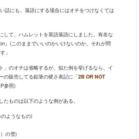
ない話にも、落語にする場合にはオチをつけなくては
にして、ハムレットを英語落語にしました。有名な
 the question』(このままでいいのかいけないのか。それが問
ます」
ト」のオチは省略するが、似た例を挙げるなら、イ
ーの販売してる鉛筆の硬さ表記に「
2B OR NOT
P参照)
したものは以下のような例がある。
バールのようなもの)
イ）の雪)