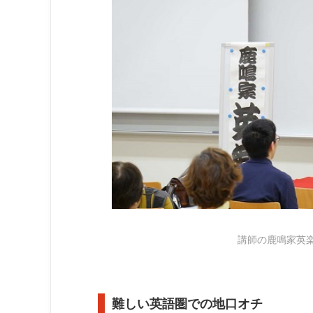
講師の鹿鳴家英
難しい英語圏での地口オチ