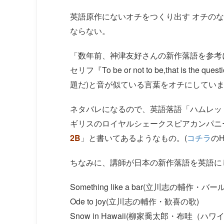
英語原作にないオチをつくり出す オチの
ならない。
「数年前、神津友好さんの新作落語を参考
セリフ『To be or not to be,that is
題だ)と音が似ている言葉をオチにしてい
ネタバレになるので、英語落語「ハムレッ
ギリスのロイヤルシェークスピアカンパニ
2B
」と書いてあるようなもの。(
コチラ
のH
ちなみに、講師が日本の新作落語を英語に
Something like a bar(立川志の輔作・
Ode to joy(立川志の輔作・歓喜の歌)
Snow in Hawaii(柳家喬太郎・布哇（ハワ