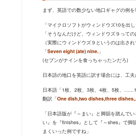
まず、英語での数少ない地口ギャグの例を
「マイクロソフトがウィンドウズ10を出
「そうなんだけど、ウィンドウズ９っての
（実際にウィンドウズ９というのは出されず
「
Seven eight (ate) nine.
」
(セブンがナインを食っちゃったンだろ)
日本語の地口を英語に訳す場合には、工夫
日本語「1枚、2枚、3枚、4枚、5枚、……
翻訳「
One dish,two dishes,three dishes
「日本語版が『～まい』と脚韻を踏んでい
い』を『finishes』として『～shes
まくいった例ですね」