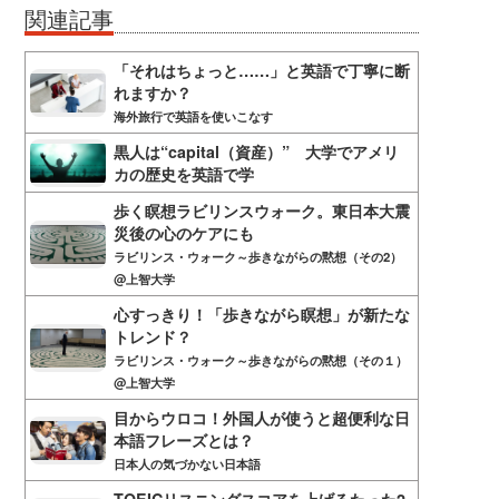
関連記事
「それはちょっと……」と英語で丁寧に断
れますか？
海外旅行で英語を使いこなす
黒人は“capital（資産）” 大学でアメリ
カの歴史を英語で学
歩く瞑想ラビリンスウォーク。東日本大震
災後の心のケアにも
ラビリンス・ウォーク～歩きながらの黙想（その2）
@上智大学
心すっきり！「歩きながら瞑想」が新たな
トレンド？
ラビリンス・ウォーク～歩きながらの黙想（その１）
@上智大学
目からウロコ！外国人が使うと超便利な日
本語フレーズとは？
日本人の気づかない日本語