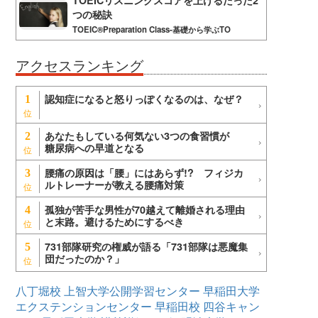
TOEICリスニングスコアを上げるたった2
つの秘訣
TOEIC®Preparation Class-基礎から学ぶTO
アクセスランキング
認知症になると怒りっぽくなるのは、なぜ？
1
あなたもしている何気ない3つの食習慣が
2
糖尿病への早道となる
腰痛の原因は「腰」にはあらず!? フィジカ
3
ルトレーナーが教える腰痛対策
孤独が苦手な男性が70越えて離婚される理由
4
と末路。避けるためにするべき
731部隊研究の権威が語る「731部隊は悪魔集
5
団だったのか？」
八丁堀校
上智大学公開学習センター
早稲田大学
エクステンションセンター
早稲田校
四谷キャン