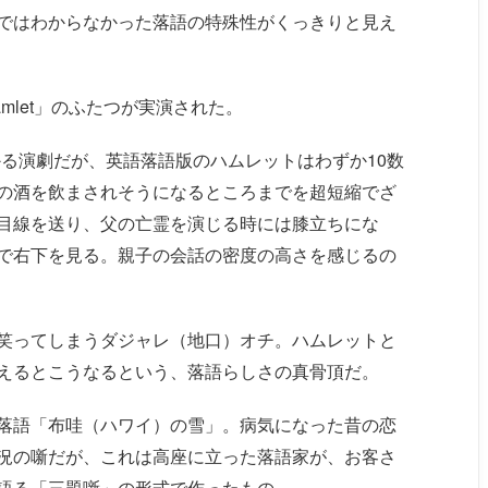
ではわからなかった落語の特殊性がくっきりと見え
「Hamlet」のふたつが実演された。
かかる演劇だが、英語落語版のハムレットはわずか10数
の酒を飲まされそうになるところまでを超短縮でざ
目線を送り、父の亡霊を演じる時には膝立ちにな
で右下を見る。親子の会話の密度の高さを感じるの
笑ってしまうダジャレ（地口）オチ。ハムレットと
えるとこうなるという、落語らしさの真骨頂だ。
郎の新作落語「布哇（ハワイ）の雪」。病気になった昔の恋
況の噺だが、これは高座に立った落語家が、お客さ
語る「三題噺」の形式で作ったもの。