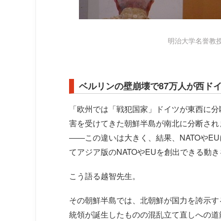
明治大学名誉教
ベルリンの壁崩壊で87万人が西ド
「欧州では「戦犯国家」ドイツが東西に分
害を受けてきた朝鮮半島が南北に分断され
――この違いは大きく、結果、NATOやE
てアジア版のNATOやEUを創出できる動
こう語る越智先生。
その朝鮮半島では、北朝鮮が国力を誇示す
統領が誕生したものの混乱立て直しへの道