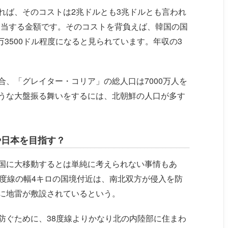
れば、そのコストは2兆ドルとも3兆ドルとも言われ
相当する金額です。そのコストを背負えば、韓国の国
万3500ドル程度になると見られています。年収の3
、「グレイター・コリア」の総人口は7000万人を
うな大盤振る舞いをするには、北朝鮮の人口が多す
や日本を目指す？
国に大移動するとは単純に考えられない事情もあ
8度線の幅4キロの国境付近は、南北双方が侵入を防
に地雷が敷設されているという。
防ぐために、38度線よりかなり北の内陸部に住まわ