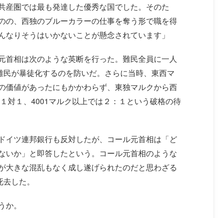
共産圏では最も発達した優秀な国でした。そのた
のの、西独のブルーカラーの仕事を奪う形で職を得
んなりそうはいかないことが懸念されています」
元首相は次のような英断を行った。難民全員に一人
、難民が暴徒化するのを防いだ。さらに当時、東西マ
の価値があったにもかかわらず、東独マルクから西
は１対１、4001マルク以上では２：１という破格の待
ドイツ連邦銀行も反対したが、コール元首相は「ど
ないか」と即答したという。コール元首相のような
が大きな混乱もなく成し遂げられたのだと思わざる
死去した。
うか。