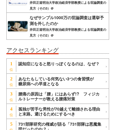
井田正道明治大学政治経済学部教授による世論調査の
見方（その3）＠
なぜサンプル1000万の世論調査は選挙予
測を外したのか
井田正道明治大学政治経済学部教授による世論調査の
見方（その2）＠
アクセスランキング
認知症になると怒りっぽくなるのは、なぜ？
1
あなたもしている何気ない3つの食習慣が
2
糖尿病への早道となる
腰痛の原因は「腰」にはあらず!? フィジカ
3
ルトレーナーが教える腰痛対策
孤独が苦手な男性が70越えて離婚される理由
4
と末路。避けるためにするべき
731部隊研究の権威が語る「731部隊は悪魔集
5
団だったのか？」