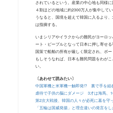
されているという。産業の中心地も同様に
４割ほどの地域に約2300万人が集中して
うなると、国境を超えて韓国に入るより、
は指摘する。
いまシリアやイラクからの難民がヨーロッ
ート・ピープルとなって日本に押し寄せる
国策で船舶の所有が厳しく限定され、ボー
もしそうなれば、日本も難民問題をわがこ
い。
〔あわせて読みたい〕
中国軍機と米軍機一触即発!? 裏で手を組
虐待で子供の脳にダメージ 3才は海馬、1
第2次大戦後、韓国の人々が必死に墓を守
「五輪は国威発揚」と理念違いの発言をし