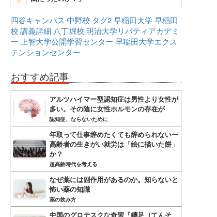
四谷キャンパス
中野校
タグ2
早稲田大学
早稲田
校
講義詳細
八丁堀校
明治大学リバティアカデミ
ー
上智大学公開学習センター
早稲田大学エクス
テンションセンター
おすすめ記事
アルツハイマー型認知症は男性より女性が
多い。その陰に女性ホルモンの存在が
認知症、ならないために
年取って仕事辞めたくても辞められないー
高齢者の生きがい就労は「絵に描いた餅」
か？
超高齢時代を考える
なぜ薬には副作用があるのか。知らないと
怖い薬の知識
薬の飲み方
中国のグロテスクな奇習『纏足（てんそ