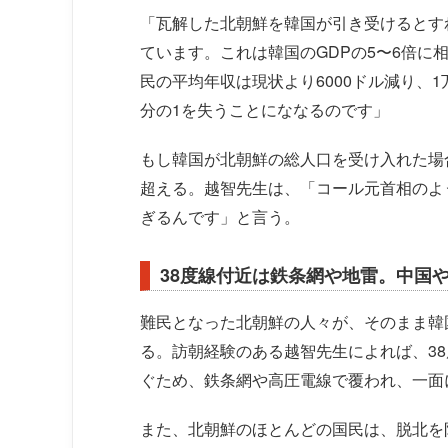
「瓦解した北朝鮮を韓国が引き受けるとす
ています。これは韓国のGDPの5〜6倍に
民の平均年収は現状より6000ドル減り、1
分の1を失うことにななるのです」
もし韓国が北朝鮮の総人口を受け入れた場合
超える。越智先生は、「コール元首相のよ
ぎるんです」と言う。
38度線付近は鉄条網や地雷。中国
難民となった北朝鮮の人々が、そのまま韓
る。訪朝経験のある越智先生によれば、3
ぐため、鉄条網や高圧電線で覆われ、一面
また、北朝鮮のほとんどの国民は、脱北を