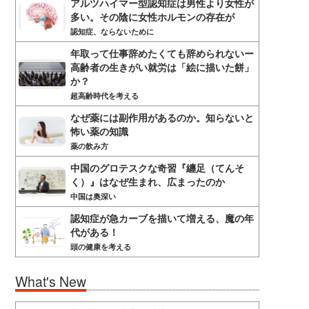
アルツハイマー型認知症は男性より女性が
多い。その陰に女性ホルモンの存在が
認知症、ならないために
年取って仕事辞めたくても辞められないー
高齢者の生きがい就労は「絵に描いた餅」
か？
超高齢時代を考える
なぜ薬には副作用があるのか。知らないと
怖い薬の知識
薬の飲み方
中国のグロテスクな奇習『纏足（てんそ
く）』はなぜ生まれ、広まったのか
中国は奥深い
認知症が急カーブを描いて増える、魔の年
代がある！
頭の健康を考える
What's New