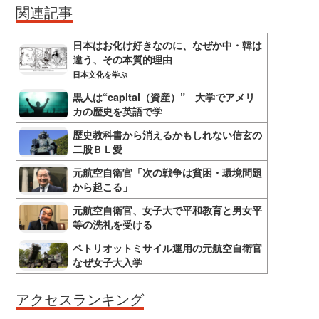
関連記事
日本はお化け好きなのに、なぜか中・韓は
違う、その本質的理由
日本文化を学ぶ
黒人は“capital（資産）” 大学でアメリ
カの歴史を英語で学
歴史教科書から消えるかもしれない信玄の
二股ＢＬ愛
元航空自衛官「次の戦争は貧困・環境問題
から起こる」
元航空自衛官、女子大で平和教育と男女平
等の洗礼を受ける
ペトリオットミサイル運用の元航空自衛官
なぜ女子大入学
アクセスランキング