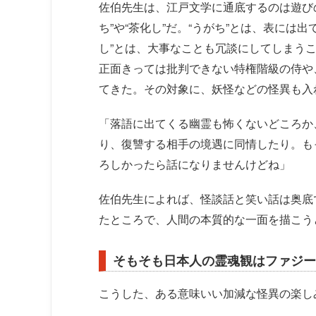
佐伯先生は、江戸文学に通底するのは遊び
ち”や“茶化し”だ。“うがち”とは、表には
し”とは、大事なことも冗談にしてしまうこ
正面きっては批判できない特権階級の侍や
てきた。その対象に、妖怪などの怪異も入
「落語に出てくる幽霊も怖くないどころか
り、復讐する相手の境遇に同情したり。も
ろしかったら話になりませんけどね」
佐伯先生によれば、怪談話と笑い話は奥底
たところで、人間の本質的な一面を描こう
そもそも日本人の霊魂観はファジー
こうした、ある意味いい加減な怪異の楽し