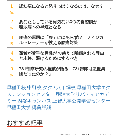
認知症になると怒りっぽくなるのは、なぜ？
1
あなたもしている何気ない3つの食習慣が
2
糖尿病への早道となる
腰痛の原因は「腰」にはあらず!? フィジカ
3
ルトレーナーが教える腰痛対策
孤独が苦手な男性が70越えて離婚される理由
4
と末路。避けるためにするべき
731部隊研究の権威が語る「731部隊は悪魔集
5
団だったのか？」
早稲田校
中野校
タグ2
八丁堀校
早稲田大学エク
ステンションセンター
明治大学リバティアカデ
ミー
四谷キャンパス
上智大学公開学習センター
早稲田大学
講義詳細
おすすめ記事