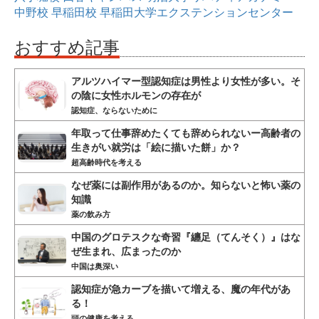
中野校
早稲田校
早稲田大学エクステンションセンター
おすすめ記事
アルツハイマー型認知症は男性より女性が多い。そ
の陰に女性ホルモンの存在が
認知症、ならないために
年取って仕事辞めたくても辞められないー高齢者の
生きがい就労は「絵に描いた餅」か？
超高齢時代を考える
なぜ薬には副作用があるのか。知らないと怖い薬の
知識
薬の飲み方
中国のグロテスクな奇習『纏足（てんそく）』はな
ぜ生まれ、広まったのか
中国は奥深い
認知症が急カーブを描いて増える、魔の年代があ
る！
頭の健康を考える