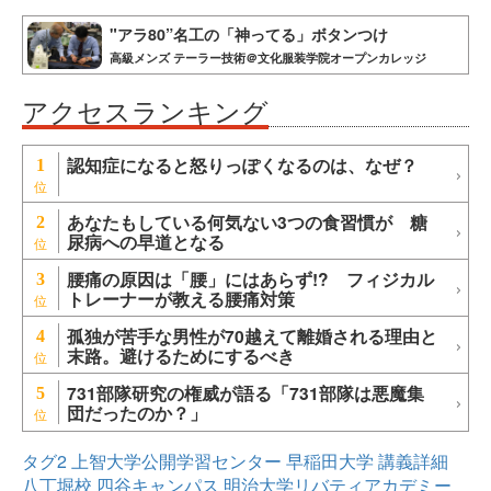
"アラ80”名工の「神ってる」ボタンつけ
高級メンズ テーラー技術＠文化服装学院オープンカレッジ
アクセスランキング
認知症になると怒りっぽくなるのは、なぜ？
1
あなたもしている何気ない3つの食習慣が 糖
2
尿病への早道となる
腰痛の原因は「腰」にはあらず!? フィジカル
3
トレーナーが教える腰痛対策
孤独が苦手な男性が70越えて離婚される理由と
4
末路。避けるためにするべき
731部隊研究の権威が語る「731部隊は悪魔集
5
団だったのか？」
タグ2
上智大学公開学習センター
早稲田大学
講義詳細
八丁堀校
四谷キャンパス
明治大学リバティアカデミー