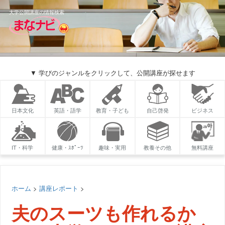
大学公開講座の情報検索
▼ 学びのジャンルをクリックして、公開講座が探せます
日本文化
英語・語学
教育・子ども
自己啓発
ビジネス
IT・科学
健康・ｽﾎﾟｰﾂ
趣味・実用
教養その他
無料講座
ホーム
>
講座レポート
>
夫のスーツも作れるか