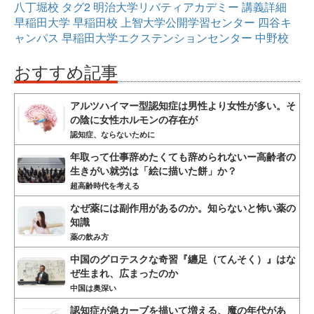
八丁堀校
タグ2
明治大学リバティアカデミー
講義詳細
早稲田大学
早稲田校
上智大学公開学習センター
四谷キ
ャンパス
早稲田大学エクステンションセンター
中野校
おすすめ記事
アルツハイマー型認知症は男性より女性が多い。そ
の陰に女性ホルモンの存在が
認知症、ならないために
年取って仕事辞めたくても辞められないー高齢者の
生きがい就労は「絵に描いた餅」か？
超高齢時代を考える
なぜ薬には副作用があるのか。知らないと怖い薬の
知識
薬の飲み方
中国のグロテスクな奇習『纏足（てんそく）』はな
ぜ生まれ、広まったのか
中国は奥深い
認知症が急カーブを描いて増える、魔の年代があ