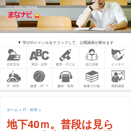
大学公開講座の情報検索
▼ 学びのジャンルをクリックして、公開講座が探せます
日本文化
英語・語学
教育・子ども
自己啓発
ビジネス
IT・科学
健康・ｽﾎﾟｰﾂ
趣味・実用
教養その他
無料講座
ホーム
>
IT・科学
>
地下40ｍ。普段は見ら