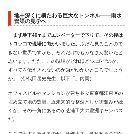
地中深くに横たわる巨大なトンネル――雨水
管渠の見学へ
「
まず地下40mまでエレベーターで下りて、その後は
トロッコで現場に向かいました。
ふだん見ることので
きない世界ですから、それだけでもみなさん驚いたと
思います。ただ、この現場がどれほど“スゴイ”のか。
すべてを伝えきれないのが歯がゆかいところでしょう
か」（伊代田岳史先生、以下「」内同）
オフィスビルやマンションが建ち並ぶ東京都江東区の
埋め立て地の豊洲。近未来的な整然とした街並みが続
くが、その一角にあるのが芝浦工大の豊洲キャンパス
だ。
ここで土木を教えるのが工学部土木工学科教授の伊代