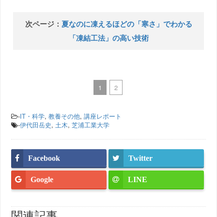
次ページ：
夏なのに凍えるほどの「寒さ」でわかる
「凍結工法」の高い技術
1
2
-
IT・科学
,
教養その他
,
講座レポート
-
伊代田岳史
,
土木
,
芝浦工業大学
Facebook
Twitter
Google
LINE
関連記事