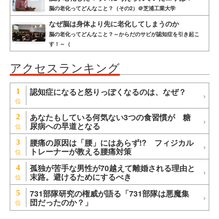
脳の老化ってどんなこと？（その2）＠芝浦工業大学
なぜ脳は身体より先に老化してしまうのか
脳の老化ってどんなこと？～からだのサビが認知症を引き起こ
す！～（
アクセスランキング
認知症になると怒りっぽくなるのは、なぜ？
1
あなたもしている何気ない3つの食習慣が 糖
2
尿病への早道となる
腰痛の原因は「腰」にはあらず!? フィジカル
3
トレーナーが教える腰痛対策
孤独が苦手な男性が70越えて離婚される理由と
4
末路。避けるためにするべき
731部隊研究の権威が語る「731部隊は悪魔集
5
団だったのか？」