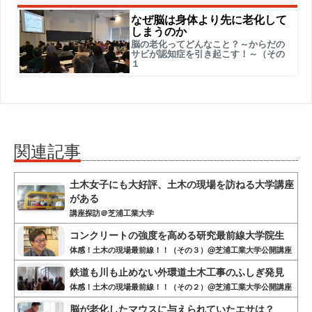
なぜ脳は身体より先に老化して
しまうのか
脳の老化ってどんなこと？～からだの
サビが認知症を引き起こす！～（その
１
関連記事
土木女子にも大好評、土木の現場を訪ねる大学講座
がある
講座探訪＠芝浦工業大学
コンクリートの強度を高める研究最前線大学院生
体感！土木の現場最前線！！（その３）@芝浦工業大学公開講座
鉄道も川も止めない外環道土木工事のふしぎ発見
体感！土木の現場最前線！！（その２）@芝浦工業大学公開講座
脳が老化したマウスに与えられていたエサは？