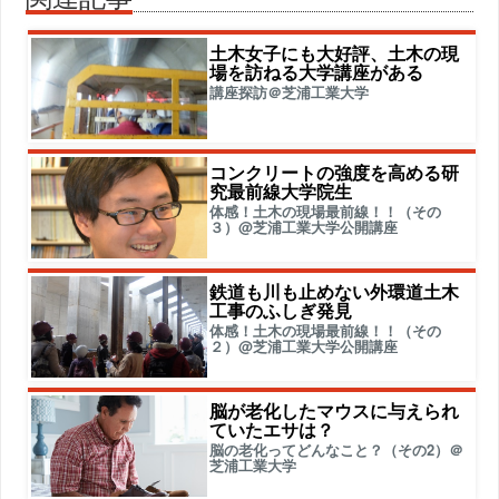
土木女子にも大好評、土木の現
場を訪ねる大学講座がある
講座探訪＠芝浦工業大学
コンクリートの強度を高める研
究最前線大学院生
体感！土木の現場最前線！！（その
３）@芝浦工業大学公開講座
鉄道も川も止めない外環道土木
工事のふしぎ発見
体感！土木の現場最前線！！（その
２）@芝浦工業大学公開講座
脳が老化したマウスに与えられ
ていたエサは？
脳の老化ってどんなこと？（その2）＠
芝浦工業大学