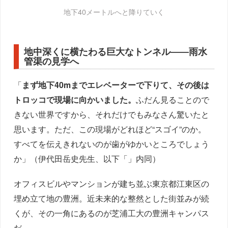
地下40メートルへと降りていく
地中深くに横たわる巨大なトンネル――雨水
管渠の見学へ
「
まず地下40mまでエレベーターで下りて、その後は
トロッコで現場に向かいました。
ふだん見ることので
きない世界ですから、それだけでもみなさん驚いたと
思います。ただ、この現場がどれほど“スゴイ”のか。
すべてを伝えきれないのが歯がゆかいところでしょう
か」（伊代田岳史先生、以下「」内同）
オフィスビルやマンションが建ち並ぶ東京都江東区の
埋め立て地の豊洲。近未来的な整然とした街並みが続
くが、その一角にあるのが芝浦工大の豊洲キャンパス
だ。