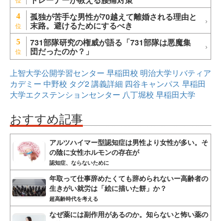
孤独が苦手な男性が70越えて離婚される理由と
4
末路。避けるためにするべき
731部隊研究の権威が語る「731部隊は悪魔集
5
団だったのか？」
上智大学公開学習センター
早稲田校
明治大学リバティア
カデミー
中野校
タグ2
講義詳細
四谷キャンパス
早稲田
大学エクステンションセンター
八丁堀校
早稲田大学
おすすめ記事
アルツハイマー型認知症は男性より女性が多い。そ
の陰に女性ホルモンの存在が
認知症、ならないために
年取って仕事辞めたくても辞められないー高齢者の
生きがい就労は「絵に描いた餅」か？
超高齢時代を考える
なぜ薬には副作用があるのか。知らないと怖い薬の