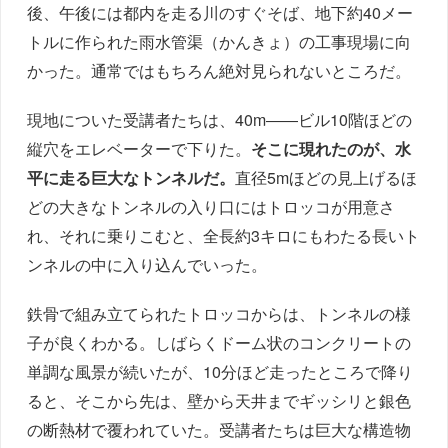
後、午後には都内を走る川のすぐそば、地下約40メー
トルに作られた雨水管渠（かんきょ）の工事現場に向
かった。通常ではもちろん絶対見られないところだ。
現地についた受講者たちは、40m――ビル10階ほどの
縦穴をエレベーターで下りた。
そこに現れたのが、水
平に走る巨大なトンネルだ。
直径5mほどの見上げるほ
どの大きなトンネルの入り口にはトロッコが用意さ
れ、それに乗りこむと、全長約3キロにもわたる長いト
ンネルの中に入り込んでいった。
鉄骨で組み立てられたトロッコからは、トンネルの様
子が良くわかる。しばらくドーム状のコンクリートの
単調な風景が続いたが、10分ほど走ったところで降り
ると、そこから先は、壁から天井までギッシリと銀色
の断熱材で覆われていた。受講者たちは巨大な構造物