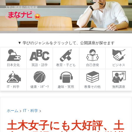
大学公開講座の情報検索
▼ 学びのジャンルをクリックして、公開講座が探せます
日本文化
英語・語学
教育・子ども
自己啓発
ビジネス
IT・科学
健康・ｽﾎﾟｰﾂ
趣味・実用
教養その他
無料講座
ホーム
>
IT・科学
>
土木女子にも大好評、土