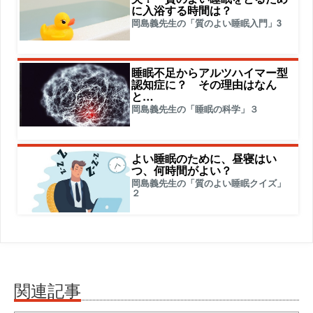
に入浴する時間は？
岡島義先生の「質のよい睡眠入門」3
睡眠不足からアルツハイマー型
認知症に？ その理由はなん
と…
岡島義先生の「睡眠の科学」３
よい睡眠のために、昼寝はい
つ、何時間がよい？
岡島義先生の「質のよい睡眠クイズ」
２
関連記事