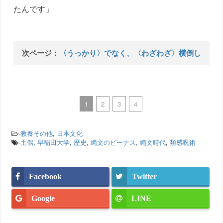
たんです」
次ページ：
〈うっかり〉でなく、〈わざわざ〉横倒し
1
2
3
4
-
教養その他
,
日本文化
-
土偶
,
早稲田大学
,
歴史
,
縄文のビーナス
,
縄文時代
,
類感呪術
Facebook
Twitter
Google
LINE