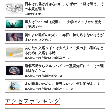
日本はお化け好きなのに、なぜか中・韓は違う、そ
の本質的理由
日本文化を学ぶ
黒人は“capital（資産）” 大学でアメリカの歴史
を英語で学
質のよい睡眠のために、布団に持ち込まないほうが
よいものはどれ？
あなたの入浴タイムは大丈夫？ 質のよい睡眠をと
るために入浴する時
岡島義先生の「質のよい睡眠入門」3
睡眠不足からアルツハイマー型認知症に？ その理
由はなんと…
岡島義先生の「睡眠の科学」３
よい睡眠のために、昼寝はいつ、何時間がよい？
岡島義先生の「質のよい睡眠クイズ」２
アクセスランキング