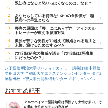
認知症になると怒りっぽくなるのは、なぜ？
1
あなたもしている何気ない3つの食習慣が 糖
2
尿病への早道となる
腰痛の原因は「腰」にはあらず!? フィジカル
3
トレーナーが教える腰痛対策
孤独が苦手な男性が70越えて離婚される理由と
4
末路。避けるためにするべき
731部隊研究の権威が語る「731部隊は悪魔集
5
団だったのか？」
八丁堀校
明治大学リバティアカデミー
講義詳細
中野校
早稲田大学
早稲田大学エクステンションセンター
タグ2
早稲田校
上智大学公開学習センター
四谷キャンパス
おすすめ記事
アルツハイマー型認知症は男性より女性が多い。そ
の陰に女性ホルモンの存在が