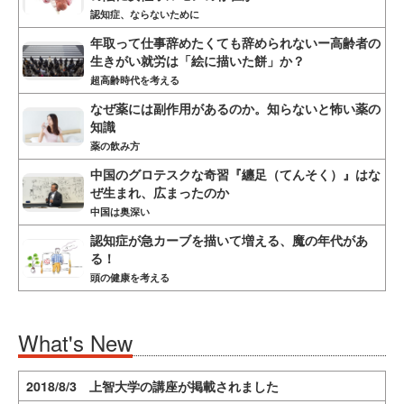
認知症、ならないために
年取って仕事辞めたくても辞められないー高齢者の
生きがい就労は「絵に描いた餅」か？
超高齢時代を考える
なぜ薬には副作用があるのか。知らないと怖い薬の
知識
薬の飲み方
中国のグロテスクな奇習『纏足（てんそく）』はな
ぜ生まれ、広まったのか
中国は奥深い
認知症が急カーブを描いて増える、魔の年代があ
る！
頭の健康を考える
What's New
2018/8/3 上智大学の講座が掲載されました