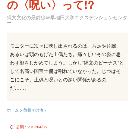
の〈呪い〉って!?
縄文文化の最前線＠早稲田大学エクステンションセンタ
ー
モニターに次々に映し出されるのは、片足や片腕、
あるいは頭のもげた土偶たち。痛々しいその姿に思
わず顔をしかめてしまう。しかし“縄文のビーナス”と
して名高い国宝土偶は割れていなかった。じつはそ
こにこそ、土偶と呪いとの深い関係があるの
だ……。
ホーム
>
教養その他
>
公開 :
2017/04/05