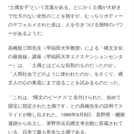
“土偶女子”という言葉がある。とにかく土偶が大好き
で仕方のない女性のことを指すが、むっちりボディー
のデフォルメされた姿は、人を引きつける独特のパワ
ーがあるようだ。
高橋龍三郎先生（早稲田大学教授）による「縄文文化
の最前線」講座（早稲田大学エクステンションセンタ
ー）は、「土偶とはどんな役割のものだったのか」
「人間社会でどのように使われたのか」をさぐり、縄
文人の心の奥底にまで迫ることを試みるものだった。
「これは、“縄文のビーナス”と名付けられた、始めて
国宝に指定された土偶です」との高橋先生の説明でス
ライドが映し出された。1986年9月8日、長野県・棚畑
遺跡から出土し、茅野市尖石縄文考古館に収蔵されて
いる、日本で最も有名な土偶である。