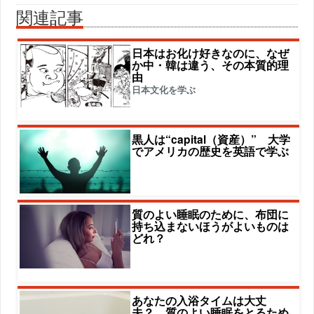
関連記事
日本はお化け好きなのに、なぜ
か中・韓は違う、その本質的理
由
日本文化を学ぶ
黒人は“capital（資産）” 大学
でアメリカの歴史を英語で学ぶ
質のよい睡眠のために、布団に
持ち込まないほうがよいものは
どれ？
あなたの入浴タイムは大丈
夫？ 質のよい睡眠をとるため