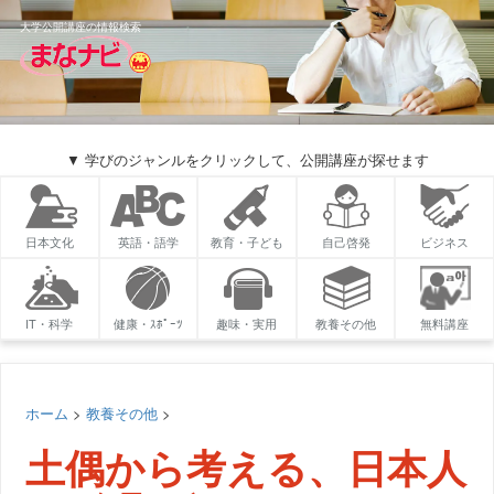
大学公開講座の情報検索
▼ 学びのジャンルをクリックして、公開講座が探せます
日本文化
英語・語学
教育・子ども
自己啓発
ビジネス
IT・科学
健康・ｽﾎﾟｰﾂ
趣味・実用
教養その他
無料講座
ホーム
>
教養その他
>
土偶から考える、日本人