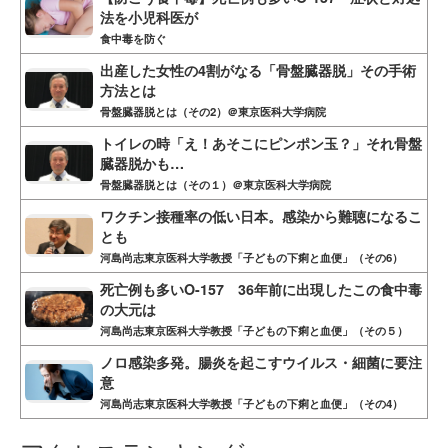
法を小児科医が
食中毒を防ぐ
出産した女性の4割がなる「骨盤臓器脱」その手術
方法とは
骨盤臓器脱とは（その2）＠東京医科大学病院
トイレの時「え！あそこにピンポン玉？」それ骨盤
臓器脱かも…
骨盤臓器脱とは（その１）＠東京医科大学病院
ワクチン接種率の低い日本。感染から難聴になるこ
とも
河島尚志東京医科大学教授「子どもの下痢と血便」（その6）
死亡例も多いO-157 36年前に出現したこの食中毒
の大元は
河島尚志東京医科大学教授「子どもの下痢と血便」（その５）
ノロ感染多発。腸炎を起こすウイルス・細菌に要注
意
河島尚志東京医科大学教授「子どもの下痢と血便」（その4）