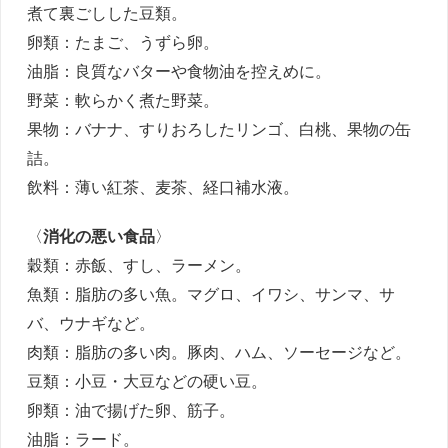
煮て裏ごしした豆類。
卵類：たまご、うずら卵。
油脂：良質なバターや食物油を控えめに。
野菜：軟らかく煮た野菜。
果物：バナナ、すりおろしたリンゴ、白桃、果物の缶
詰。
飲料：薄い紅茶、麦茶、経口補水液。
〈
消化の悪い食品
〉
穀類：赤飯、すし、ラーメン。
魚類：脂肪の多い魚。マグロ、イワシ、サンマ、サ
バ、ウナギなど。
肉類：脂肪の多い肉。豚肉、ハム、ソーセージなど。
豆類：小豆・大豆などの硬い豆。
卵類：油で揚げた卵、筋子。
油脂：ラード。