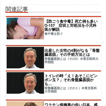
関連記事
【防ごう食中毒】死亡例も多い
O-157 症状と対処法を小児科
医が解説
食中毒を防ぐ
出産した女性の4割がなる「骨盤
臓器脱」その手術方法とは
骨盤臓器脱とは（その2）＠東京医科大
学病院
トイレの時「え！あそこにピン
ポン玉？」それ骨盤臓器脱か
も…
骨盤臓器脱とは（その１）＠東京医科
大学病院
ワクチン接種率の低い日本。感