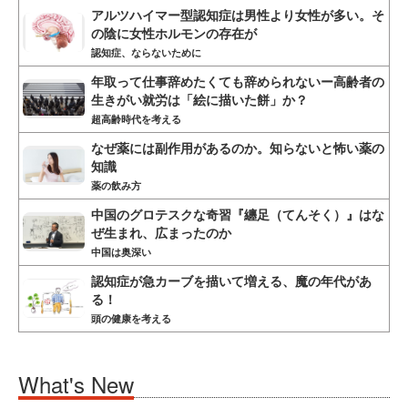
アルツハイマー型認知症は男性より女性が多い。そ
の陰に女性ホルモンの存在が
認知症、ならないために
年取って仕事辞めたくても辞められないー高齢者の
生きがい就労は「絵に描いた餅」か？
超高齢時代を考える
なぜ薬には副作用があるのか。知らないと怖い薬の
知識
薬の飲み方
中国のグロテスクな奇習『纏足（てんそく）』はな
ぜ生まれ、広まったのか
中国は奥深い
認知症が急カーブを描いて増える、魔の年代があ
る！
頭の健康を考える
What's New