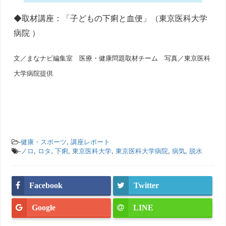
◆取材講座：「子どもの下痢と血便」（東京医科大学
病院 ）
文／まなナビ編集室 医療・健康問題取材チーム
写真／東京医科
大学病院提供
-
健康・スポーツ
,
講座レポート
-
ノロ
,
ロタ
,
下痢
,
東京医科大学
,
東京医科大学病院
,
病気
,
脱水
Facebook
Twitter
Google
LINE