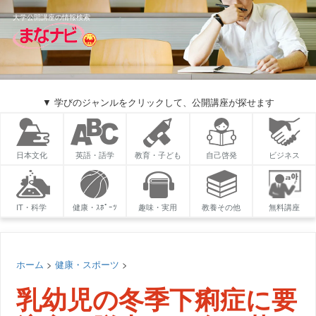
大学公開講座の情報検索
▼ 学びのジャンルをクリックして、公開講座が探せます
日本文化
英語・語学
教育・子ども
自己啓発
ビジネス
IT・科学
健康・ｽﾎﾟｰﾂ
趣味・実用
教養その他
無料講座
ホーム
>
健康・スポーツ
>
乳幼児の冬季下痢症に要