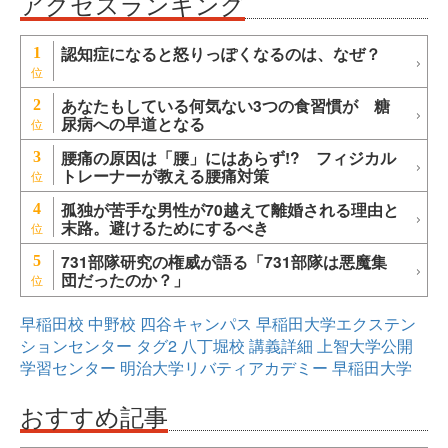
アクセスランキング
認知症になると怒りっぽくなるのは、なぜ？
1
あなたもしている何気ない3つの食習慣が 糖
2
尿病への早道となる
腰痛の原因は「腰」にはあらず!? フィジカル
3
トレーナーが教える腰痛対策
孤独が苦手な男性が70越えて離婚される理由と
4
末路。避けるためにするべき
731部隊研究の権威が語る「731部隊は悪魔集
5
団だったのか？」
早稲田校
中野校
四谷キャンパス
早稲田大学エクステン
ションセンター
タグ2
八丁堀校
講義詳細
上智大学公開
学習センター
明治大学リバティアカデミー
早稲田大学
おすすめ記事