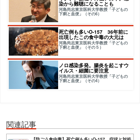
染から難聴になることも
河島尚志東京医科大学教授「子どもの
下痢と血便」（その6）
死亡例も多いO-157 36年前に
出現したこの食中毒の大元は
河島尚志東京医科大学教授「子どもの
下痢と血便」（その５）
ノロ感染多発。腸炎を起こすウ
イルス・細菌に要注意
河島尚志東京医科大学教授「子どもの
下痢と血便」（その4）
関連記事
【防ごう食中毒】死亡例も多いO-157 症状と対処