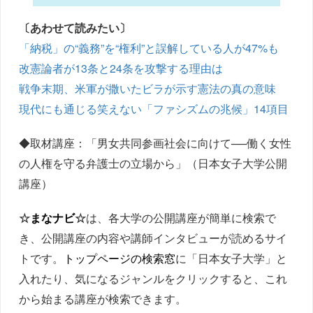
〔あわせて読みたい〕
「納税」の“義務”を“権利”と誤解している人が47%も
改憲論者が13条と24条を攻撃する理由は
戦争末期、米軍が撒いたビラが示す憲法の真の意味
現代にも通じる笑えない「ファシズムの兆候」14項目
◆取材講座：「男女共同参画社会に向けて──働く女性
の人権を守る弁護士の立場から」（日本女子大学公開
講座）
☆
まなナビ
☆
は、各大学の公開講座が簡単に検索で
き、公開講座の内容や講師インタビューが読めるサイ
トです。
トップページの検索窓
に「日本女子大学」と
入れたり、気になるジャンルをクリックすると、これ
から始まる講座が検索できます。