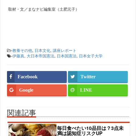
取材・文／まなナビ編集室（土肥元子）
-
教養その他
,
日本文化
,
講座レポート
-
伊藤真
,
大日本帝国憲法
,
日本国憲法
,
日本女子大学
Facebook
Twitter
Google
LINE
関連記事
毎日食べたい10品目は？3点未
満は認知症リスクUP