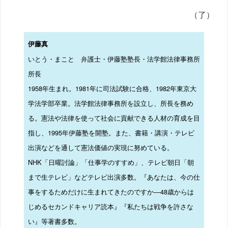
（了）
伊藤真
いとう・まこと 弁護士・伊藤塾塾長・法学館法律事務所
所長
1958年生まれ。1981年に司法試験に合格、1982年東京大
学法学部卒業。法学館法律事務所を設立し、所長を務め
る。憲法や法律を使って社会に貢献できる人材の育成を目
指し、1995年伊藤塾を開塾。また、書籍・講演・テレビ
出演などを通して憲法価値の実現に努めている。
NHK「日曜討論」「仕事学のすすめ」、テレビ朝日「朝
まで生テレビ」などテレビ出演多数。『あなたは、今の仕
事をするためだけに生まれてきたのですか―48歳からは
じめるセカンドキャリア読本』『私たちは戦争を許さな
い』等著書多数。