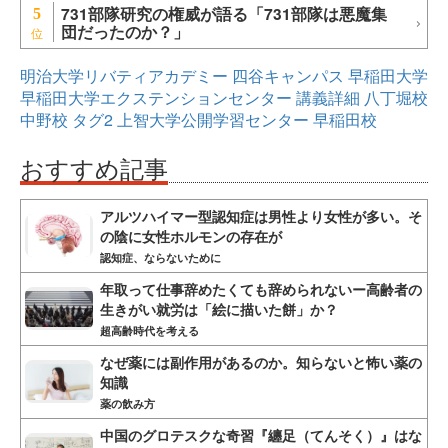
731部隊研究の権威が語る「731部隊は悪魔集
5
団だったのか？」
明治大学リバティアカデミー
四谷キャンパス
早稲田大学
早稲田大学エクステンションセンター
講義詳細
八丁堀校
中野校
タグ2
上智大学公開学習センター
早稲田校
おすすめ記事
アルツハイマー型認知症は男性より女性が多い。そ
の陰に女性ホルモンの存在が
認知症、ならないために
年取って仕事辞めたくても辞められないー高齢者の
生きがい就労は「絵に描いた餅」か？
超高齢時代を考える
なぜ薬には副作用があるのか。知らないと怖い薬の
知識
薬の飲み方
中国のグロテスクな奇習『纏足（てんそく）』はな