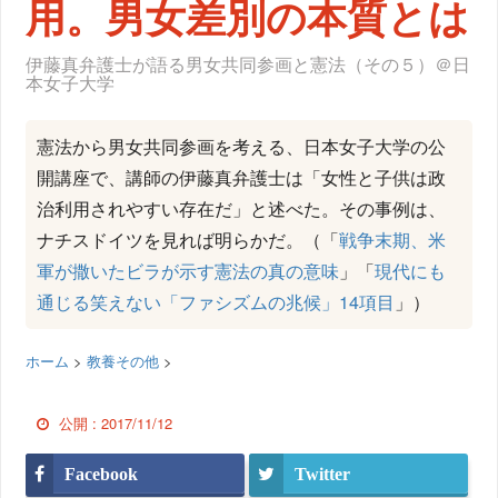
用。男女差別の本質とは
伊藤真弁護士が語る男女共同参画と憲法（その５）＠日
本女子大学
憲法から男女共同参画を考える、日本女子大学の公
開講座で、講師の伊藤真弁護士は「女性と子供は政
治利用されやすい存在だ」と述べた。その事例は、
ナチスドイツを見れば明らかだ。（「
戦争末期、米
軍が撒いたビラが示す憲法の真の意味
」「
現代にも
通じる笑えない「ファシズムの兆候」14項目
」）
ホーム
>
教養その他
>
公開 :
2017/11/12
Facebook
Twitter