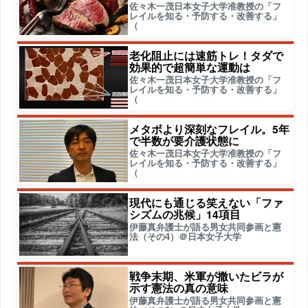
佐々木一茂日本女子大学准教授の「フ
レイルを知る・予防する・改善する」
（
老化阻止には速筋トレ！タダで
効果的で超簡単な運動は
佐々木一茂日本女子大学准教授の「フ
レイルを知る・予防する・改善する」
（
メタボより深刻なフレイル。5年
で半数が要介護状態に
佐々木一茂日本女子大学准教授の「フ
レイルを知る・予防する・改善する」
（
現代にも通じる笑えない「ファ
シズムの兆候」14項目
伊藤真弁護士が語る男女共同参画と憲
法（その4）＠日本女子大学
戦争末期、米軍が撒いたビラが
示す憲法の真の意味
伊藤真弁護士が語る男女共同参画と憲