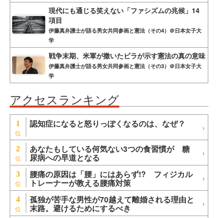
現代にも通じる笑えない「ファシズムの兆候」14
項目
伊藤真弁護士が語る男女共同参画と憲法（その4）＠日本女子大
学
戦争末期、米軍が撒いたビラが示す憲法の真の意味
伊藤真弁護士が語る男女共同参画と憲法（その3）＠日本女子大
学
アクセスランキング
認知症になると怒りっぽくなるのは、なぜ？
1
あなたもしている何気ない3つの食習慣が 糖
2
尿病への早道となる
腰痛の原因は「腰」にはあらず!? フィジカル
3
トレーナーが教える腰痛対策
孤独が苦手な男性が70越えて離婚される理由と
4
末路。避けるためにするべき