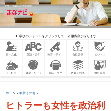
大学公開講座の情報検索
▼ 学びのジャンルをクリックして、公開講座が探せます
日本文化
英語・語学
教育・子ども
自己啓発
ビジネス
IT・科学
健康・ｽﾎﾟｰﾂ
趣味・実用
教養その他
無料講座
ホーム
>
教養その他
>
ヒトラーも女性を政治利